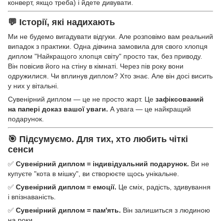
конверт, якщо треба) і йдете дивувати.
💬 Історії, які надихають
Ми не будемо вигадувати відгуки. Але розповімо вам реальний
випадок з практики. Одна дівчина замовила для свого хлопця
диплом "Найкращого хлопця світу" просто так, без приводу.
Він повісив його на стіну в кімнаті. Через пів року вони
одружилися. Чи вплинув диплом? Хто знає. Але він досі висить
у них у вітальні.
Сувенірний диплом — це не просто жарт. Це
зафіксований
на папері доказ вашої уваги.
А увага — це найкращий
подарунок.
🎯 Підсумуємо. Для тих, хто любить чіткі
сенси
✅
Сувенірний диплом = індивідуальний подарунок.
Ви не
купуєте "кота в мішку", ви створюєте щось унікальне.
✅
Сувенірний диплом = емоції.
Це сміх, радість, здивування
і впізнаваність.
✅
Сувенірний диплом = пам'ять.
Він залишиться з людиною
на роки.