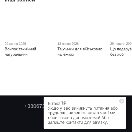
29 липня 2026
13 липня 2026
29 червня 202
Войлок технічний
Таблички для військових
Що подарув
натуральний
на ніжках
без хобі
+380673179749
+380505478711
Контактна інформація
Повна версія сайту