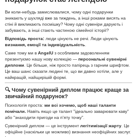
Ви коли-небудь замислювалися, чому одні подарунки
зникають у шухляді вже за тиждень, а інші роками висять на
стіні й викликають посмішку? Чому одні сувеніри дарують і
забувають, а інші стають частиною сімейної історії?
Відповідь проста:
люди цінують не речі. Люди цінують
визнання, емоції та індивідуальність
.
Саме тому ми в
AngelU
з особливим задоволенням
презентуємо нашу нову колекцію —
персональні сувенірні
дипломи
. Це більше, ніж просто папірець з гарним шрифтом.
Це ваш шанс сказати людині те, що ви давно хотіли, але у
найкращій, найщирішій формі.
🔍 Чому сувенірний диплом працює краще за
звичайний подарунок?
Психологія проста:
ми всі хочемо, щоб наші таланти
помічали.
Навіть якщо це талант "ідеально заварювати каву"
або "знаходити пригоди на п'яту точку".
Сувенірний диплом — це інструмент
легітимізації жарту
. Це
офіційне (наскільки це можливо) визнання неофіційних заслуг.