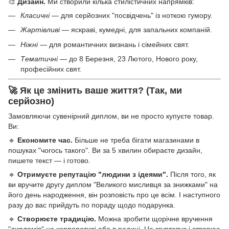
🎨
Дизайн.
Ми створили кілька стилістичних напрямків:
Класичні
— для серйозних "посвідчень" із ноткою гумору.
Жартівливі
— яскраві, кумедні, для запальних компаній.
Ніжні
— для романтичних визнань і сімейних свят.
Тематичні
— до 8 Березня, 23 Лютого, Нового року,
професійних свят.
🚀 Як це змінить ваше життя? (Так, ми
серйозно)
Замовляючи сувенірний диплом, ви не просто купуєте товар.
Ви:
🔹
Економите час.
Більше не треба бігати магазинами в
пошуках "чогось такого". Ви за 5 хвилин обираєте дизайн,
пишете текст — і готово.
🔹
Отримуєте репутацію "людини з ідеями".
Після того, як
ви вручите другу диплом "Великого мисливця за знижками" на
його день народження, він розповість про це всім. І наступного
разу до вас прийдуть по пораду щодо подарунка.
🔹
Створюєте традицію.
Можна зробити щорічне вручення