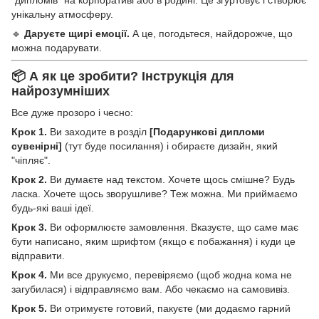
"дипломів" на корпоративі або в родині. Це згуртовує і створює
унікальну атмосферу.
🔹
Даруєте щирі емоції.
А це, погодьтеся, найдорожче, що
можна подарувати.
📦 А як це зробити? Інструкція для
найрозумніших
Все дуже прозоро і чесно:
Крок 1.
Ви заходите в розділ
[Подарункові дипломи
сувенірні]
(тут буде посилання) і обираєте дизайн, який
"чіпляє".
Крок 2.
Ви думаєте над текстом. Хочете щось смішне? Будь
ласка. Хочете щось зворушливе? Теж можна. Ми приймаємо
будь-які ваші ідеї.
Крок 3.
Ви оформлюєте замовлення. Вказуєте, що саме має
бути написано, яким шрифтом (якщо є побажання) і куди це
відправити.
Крок 4.
Ми все друкуємо, перевіряємо (щоб жодна кома не
загубилася) і відправляємо вам. Або чекаємо на самовивіз.
Крок 5.
Ви отримуєте готовий, пакуєте (ми додаємо гарний