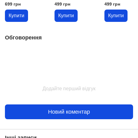
Найдорожчі
699 грн
499 грн
499 грн
побажання,
викарбувані на
Купити
Купити
Купити
металі!
Обговорення
Додайте перший відгук
Новий коментар
Інші записи