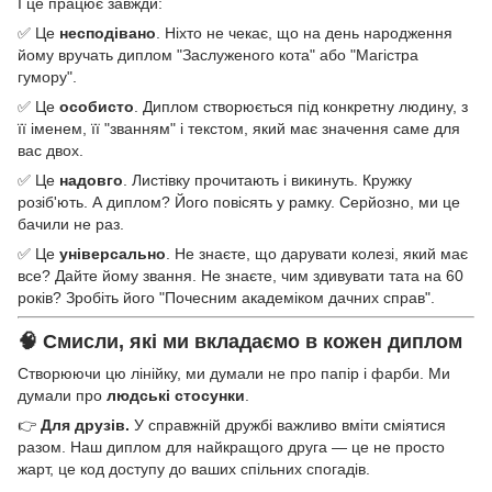
І це працює завжди:
✅ Це
несподівано
. Ніхто не чекає, що на день народження
йому вручать диплом "Заслуженого кота" або "Магістра
гумору".
✅ Це
особисто
. Диплом створюється під конкретну людину, з
її іменем, її "званням" і текстом, який має значення саме для
вас двох.
✅ Це
надовго
. Листівку прочитають і викинуть. Кружку
розіб'ють. А диплом? Його повісять у рамку. Серйозно, ми це
бачили не раз.
✅ Це
універсально
. Не знаєте, що дарувати колезі, який має
все? Дайте йому звання. Не знаєте, чим здивувати тата на 60
років? Зробіть його "Почесним академіком дачних справ".
🧠 Смисли, які ми вкладаємо в кожен диплом
Створюючи цю лінійку, ми думали не про папір і фарби. Ми
думали про
людські стосунки
.
👉
Для друзів.
У справжній дружбі важливо вміти сміятися
разом. Наш диплом для найкращого друга — це не просто
жарт, це код доступу до ваших спільних спогадів.