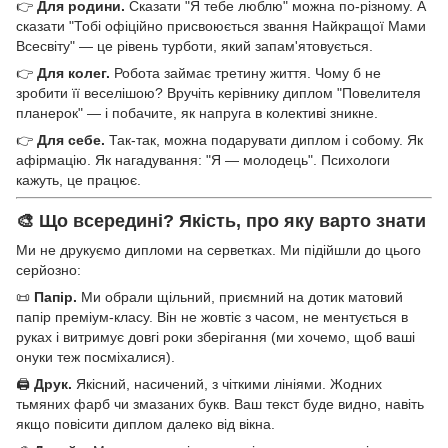
👉
Для родини.
Сказати "Я тебе люблю" можна по-різному. А
сказати "Тобі офіційно присвоюється звання Найкращої Мами
Всесвіту" — це рівень турботи, який запам'ятовується.
👉
Для колег.
Робота займає третину життя. Чому б не
зробити її веселішою? Вручіть керівнику диплом "Повелителя
планерок" — і побачите, як напруга в колективі зникне.
👉
Для себе.
Так-так, можна подарувати диплом і собому. Як
афірмацію. Як нагадування: "Я — молодець". Психологи
кажуть, це працює.
🎨 Що всередині? Якість, про яку варто знати
Ми не друкуємо дипломи на серветках. Ми підійшли до цього
серйозно:
📜
Папір.
Ми обрали щільний, приємний на дотик матовий
папір преміум-класу. Він не жовтіє з часом, не ментується в
руках і витримує довгі роки зберігання (ми хочемо, щоб ваші
онуки теж посміхалися).
🖨️
Друк.
Якісний, насичений, з чіткими лініями. Жодних
тьмяних фарб чи змазаних букв. Ваш текст буде видно, навіть
якщо повісити диплом далеко від вікна.