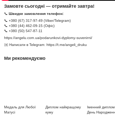
Замовте сьогодні — отримайте завтра!
📞
Швидке замовлення телефон:
📞 +380 (67) 317-97-49 (Viber/Telegram)
📞 +380 (44) 462-09-15 (Офіс)
📞 +380 (50) 547-87-11
https://angelu.com.ua/podarunkovi-dyplomy-suvenirni/
✉️ Написати в Telegram:
https://t.me/angeli_druku
Ми рекомендуємо
Медаль для Любої
Диплом найкращому
Іменний диплом
Матусі
куму
День Народжен