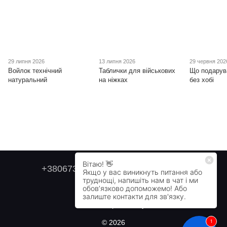
29 липня 2026
13 липня 2026
29 червня 202
Войлок технічний
Таблички для військових
Що подарув
натуральний
на ніжках
без хобі
+380673179749
+380505478711
Контактна інформація
Повна версія сайту
© 2026