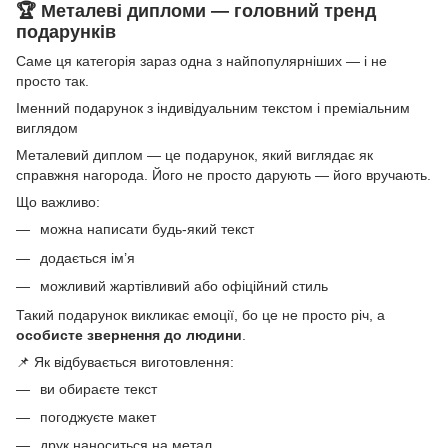
🏆 Металеві дипломи — головний тренд
подарунків
Саме ця категорія зараз одна з найпопулярніших — і не
просто так.
Іменний подарунок з індивідуальним текстом і преміальним
виглядом
Металевий диплом — це подарунок, який виглядає як
справжня нагорода. Його не просто дарують — його вручають.
Що важливо:
можна написати будь-який текст
додається ім’я
можливий жартівливий або офіційний стиль
Такий подарунок викликає емоції, бо це не просто річ, а
особисте звернення до людини
.
📌 Як відбувається виготовлення:
ви обираєте текст
погоджуєте макет
друк наноситься на метал