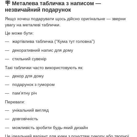
🪧 Металева табличка з написом —
незвичайний подарунок
Якщо хочеш подарувати щось дійсно оригінальне — зверни
увагу на металеві таблички.
Це може бути:
жартівлива табличка (“Кума тут головна”)
декоративний напис для дому
стильний сувенір
Такі таблички часто використовують як:
декор для дому
подарунок з гумором
пам’ятну річ
Переваги:
унікальний вигляд
довговічність
можливість зробити будь-який дизайн
Це ідеальний варіант для куми з почуттям гумору або творчої