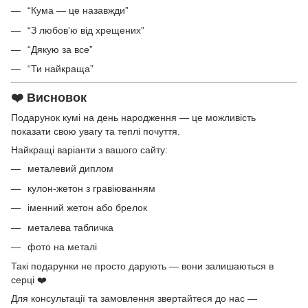
“Кума — це назавжди”
“З любов’ю від хрещених”
“Дякую за все”
“Ти найкраща”
❤️ Висновок
Подарунок кумі на день народження — це можливість
показати свою увагу та теплі почуття.
Найкращі варіанти з вашого сайту:
металевий диплом
кулон-жетон з гравіюванням
іменний жетон або брелок
металева табличка
фото на металі
Такі подарунки не просто дарують — вони залишаються в
серці ❤️
Для консультації та замовлення звертайтеся до нас —