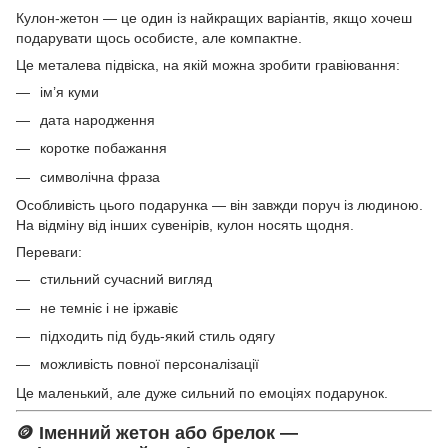
Кулон-жетон — це один із найкращих варіантів, якщо хочеш
подарувати щось особисте, але компактне.
Це металева підвіска, на якій можна зробити гравіювання:
ім’я куми
дата народження
коротке побажання
символічна фраза
Особливість цього подарунка — він завжди поруч із людиною.
На відміну від інших сувенірів, кулон носять щодня.
Переваги:
стильний сучасний вигляд
не темніє і не іржавіє
підходить під будь-який стиль одягу
можливість повної персоналізації
Це маленький, але дуже сильний по емоціях подарунок.
🪙 Іменний жетон або брелок —