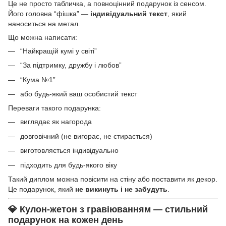
Це не просто табличка, а повноцінний подарунок із сенсом.
Його головна “фішка” —
індивідуальний текст
, який
наноситься на метал.
Що можна написати:
“Найкращій кумі у світі”
“За підтримку, дружбу і любов”
“Кума №1”
або будь-який ваш особистий текст
Переваги такого подарунка:
виглядає як нагорода
довговічний (не вигорає, не стирається)
виготовляється індивідуально
підходить для будь-якого віку
Такий диплом можна повісити на стіну або поставити як декор.
Це подарунок, який
не викинуть і не забудуть
.
💎 Кулон-жетон з гравіюванням — стильний
подарунок на кожен день