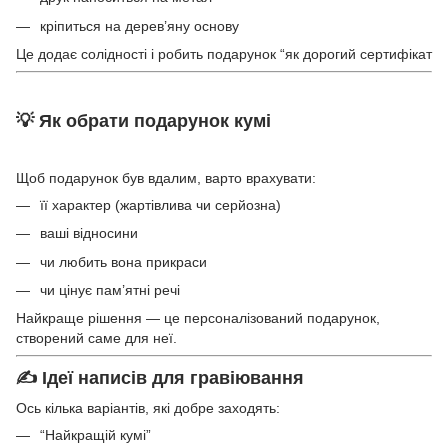
кріпиться на дерев’яну основу
Це додає солідності і робить подарунок “як дорогий сертифікат
💡 Як обрати подарунок кумі
Щоб подарунок був вдалим, варто врахувати:
її характер (жартівлива чи серйозна)
ваші відносини
чи любить вона прикраси
чи цінує пам’ятні речі
Найкраще рішення — це персоналізований подарунок,
створений саме для неї.
✍️ Ідеї написів для гравіювання
Ось кілька варіантів, які добре заходять:
“Найкращій кумі”