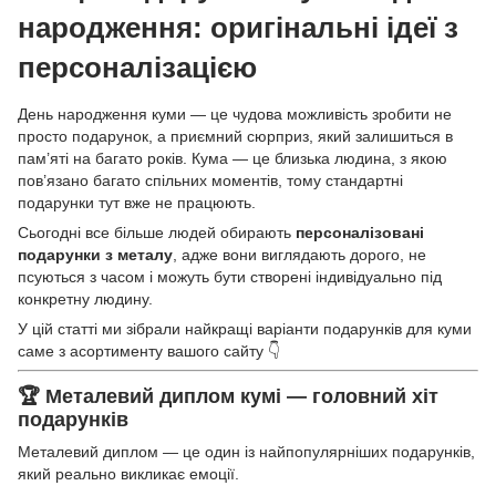
народження: оригінальні ідеї з
персоналізацією
День народження куми — це чудова можливість зробити не
просто подарунок, а приємний сюрприз, який залишиться в
пам’яті на багато років. Кума — це близька людина, з якою
пов’язано багато спільних моментів, тому стандартні
подарунки тут вже не працюють.
Сьогодні все більше людей обирають
персоналізовані
подарунки з металу
, адже вони виглядають дорого, не
псуються з часом і можуть бути створені індивідуально під
конкретну людину.
У цій статті ми зібрали найкращі варіанти подарунків для куми
саме з асортименту вашого сайту 👇
🏆 Металевий диплом кумі — головний хіт
подарунків
Металевий диплом — це один із найпопулярніших подарунків,
який реально викликає емоції.