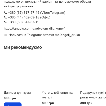
підкажемо оптимальний варіант та допоможемо обрати
найкраще рішення.
📞 +380 (67) 317-97-49 (Viber/Telegram)
📞 +380 (44) 462-09-15 (Офіс)
📞 +380 (50) 547-87-11
https://angelu.com.ua/dyplom-dlia-kumy/
✉️ Написати в Telegram:
https://t.me/angeli_druku
Ми рекомендуємо
Диплом для куми
Фото улюбленця на
Подарунок кумі 
металі
років кулон жето
699 грн
фотокарта та те
499 грн
399 грн