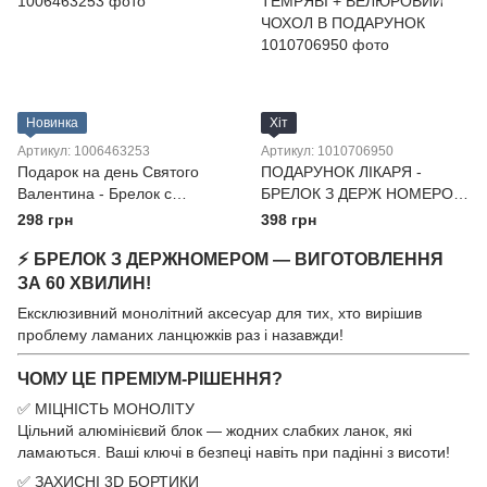
Новинка
Хіт
Артикул: 1006463253
Артикул: 1010706950
Подарок на день Святого
ПОДАРУНОК ЛІКАРЯ -
Валентина - Брелок с
БРЕЛОК З ДЕРЖ НОМЕРОМ
номером его авто
ЙОГО, ЇЇ АВТО СВІТИТЬСЯ В
298 грн
398 грн
ТЕМРЯВІ + ВЕЛЮРОВИЙ
⚡ БРЕЛОК З ДЕРЖНОМЕРОМ — ВИГОТОВЛЕННЯ
ЧОХОЛ В ПОДАРУНОК
ЗА 60 ХВИЛИН!
Ексклюзивний монолітний аксесуар для тих, хто вирішив
проблему ламаних ланцюжків раз і назавжди!
ЧОМУ ЦЕ ПРЕМІУМ-РІШЕННЯ?
✅ МІЦНІСТЬ МОНОЛІТУ
Цільний алюмінієвий блок — жодних слабких ланок, які
ламаються. Ваші ключі в безпеці навіть при падінні з висоти!
✅ ЗАХИСНІ 3D БОРТИКИ