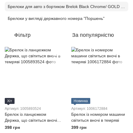
Брелоки для авто з бортиком Brelok Black Chrome/ GOLD /Chrome c 3D лінзою(ланцюжок) світяться вночі
Брелоки у вигляді державного номера "Поршень"
Фільтр
За популярністю
Хіт
Новинка
Артикул: 1005893524
Артикул: 1006172884
Брелок із ланцюжком
Брелок із номером машини
Держка, що світиться вночі в
світиться вночі в темряві
темряві
398 грн
399 грн