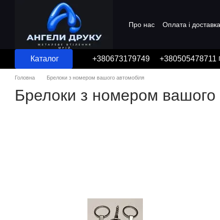
Перейти до основного контенту
Про нас
Оплата і доставк
Угода користувача
Каталог
+380673179749
+380505478711
Головна
Брелоки з номером вашого автомобіля
Брелоки з номером вашого