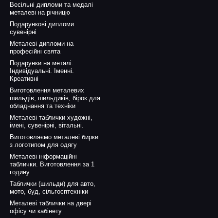
Весільні дипломи та медалі
металеві на річницю
ороду" з номером телефону тощо.
Подарункові дипломи
сувенірні
Металеві дипломи на
професійні свята
Подарунки на металі.
Індивідуальні. Іменні.
Креативні
Виготовлення металевих
шильдів, шильдиків, бірок для
обладнання та техніки
Металеві таблички художні,
імені, сувенірні, вітальні.
Виготовляємо металеві бирки
з логотипом для одягу
Металеві інформаційні
таблички. Виготовлення за 1
годину
Таблички (шильди) для авто,
мото, буд, сільгосптехніки
Металеві таблички на двері
офісу чи кабінету