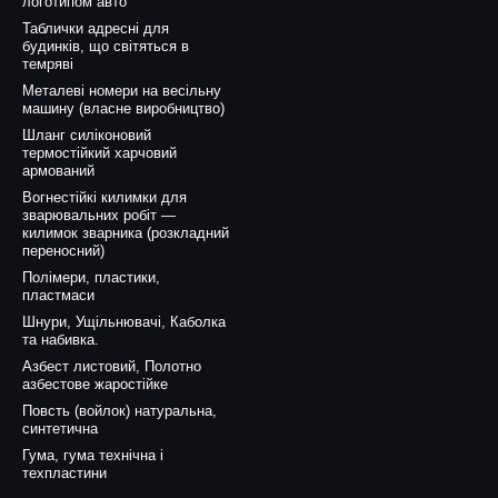
логотипом авто
Таблички адресні для
будинків, що світяться в
темряві
Металеві номери на весільну
машину (власне виробництво)
Шланг силіконовий
термостійкий харчовий
армований
Вогнестійкі килимки для
зварювальних робіт —
килимок зварника (розкладний
переносний)
Полімери, пластики,
пластмаси
Шнури, Ущільнювачі, Каболка
та набивка.
Азбест листовий, Полотно
азбестове жаростійке
Повсть (войлок) натуральна,
синтетична
Гума, гума технічна і
техпластини