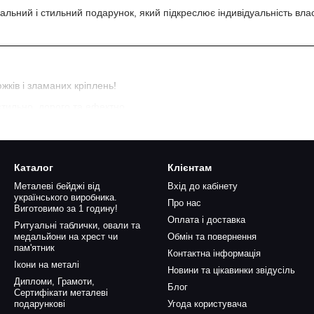
альний і стильний подарунок, який підкреслює індивідуальність вла
ків і зламаних кріплень!
тильно, дорого та ефектно.
зношування.
, побажання чи номер телефону.
Каталог
Клієнтам
Києві (Оболонь).
Металеві бейджі від
Вхід до кабінету
українського виробника.
Про нас
Виготовимо за 1 годину!
Оплата і доставка
Ритуальні таблички, овали та
медальйони на хрест чи
Обмін та повернення
пам'ятник
Контактна інформація
Ікони на металі
Новини та цікавинки звідусіль
Дипломи, Грамоти,
Блог
Сертифікати металеві
подарункові
Угода користувача