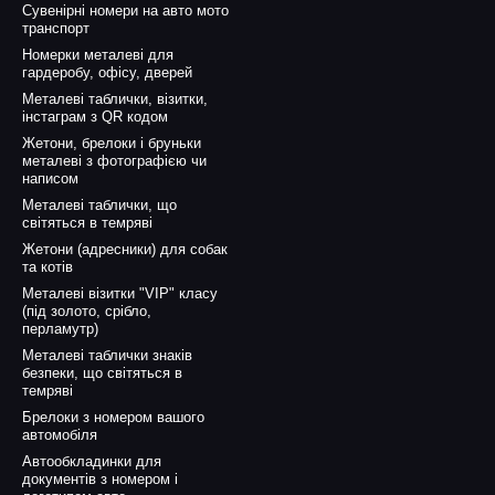
Сувенірні номери на авто мото
транспорт
Номерки металеві для
гардеробу, офісу, дверей
Металеві таблички, візитки,
інстаграм з QR кодом
Жетони, брелоки і бруньки
металеві з фотографією чи
написом
Металеві таблички, що
світяться в темряві
Жетони (адресники) для собак
та котів
Металеві візитки "VIP" класу
(під золото, срібло,
перламутр)
Металеві таблички знаків
безпеки, що світяться в
темряві
Брелоки з номером вашого
автомобіля
Автообкладинки для
документів з номером і