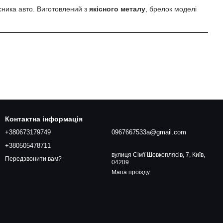
сника авто. Виготовлений з
якісного металу
, брелок моделі
Контактна інформація
+380673179749
0967667533a@gmail.com
+380505478711
вулиця Сім'ї Шовкоплясів, 7, Київ,
Передзвонити вам?
04209
Мапа проїзду