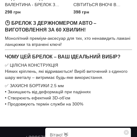
ВАЛЕНТИНА - БРЕЛОК З
СВІТИТЬСЯ ВНОЧІ В
НОМЕРОМ ЇЇ, ЙОГО АВТО
ТЕМРЯВІ ВИГОТОВИМО ЗА
298 грн
398 грн
ЗА 1 ГОДИНУ +
1 ГОДИНУ
🕒 БРЕЛОК З ДЕРЖНОМЕРОМ АВТО –
ВЕЛЮРОВИЙ ЧОХОЛ В
ПОДАРУНОК
ВИГОТОВЛЕННЯ ЗА 60 ХВИЛИН!
Монолітний преміум-аксесуар для тих, хто ненавидить ламані
ланцюжки та втрачені ключі!
ЧОМУ ЦЕЙ БРЕЛОК – ВАШ ІДЕАЛЬНИЙ ВИБІР?
✅ ЦІЛІСНА КОНСТРУКЦІЯ
Ніяких кріплень, які відриваються! Виріб виточений з єдиного
шару металу – витримає будь-яке використання.
✅ ЗАХИСНІ БОРТИКИ 2.5 мм
• Захищають від деформацій при падіннях
• Створюють ефектний 3D-об’єм
• Продовжують термін служби на 300%