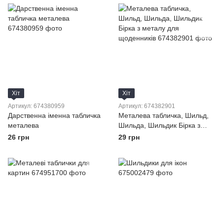
Хіт
Хіт
Артикул: 674380959
Артикул: 674382901
Дарственна іменна табличка
Металева табличка, Шильд,
металева
Шильда, Шильдик Бірка з
металу для щоденників
26 грн
29 грн