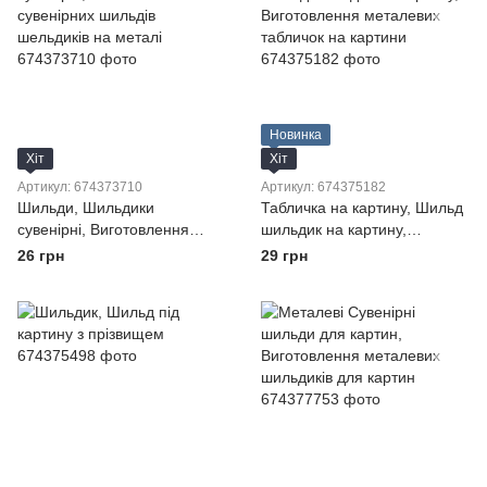
Новинка
Хіт
Хіт
Артикул: 674373710
Артикул: 674375182
Шильди, Шильдики
Табличка на картину, Шильд
сувенірні, Виготовлення
шильдик на картину,
сувенірних шильдів
Виготовлення металевих
26 грн
29 грн
шельдиків на металі
табличок на картини