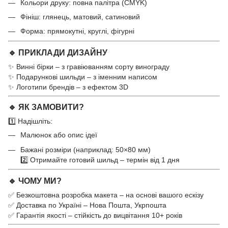
Кольори друку: повна палітра (CMYK)
Фініш: глянець, матовий, сатиновий
Форма: прямокутні, круглі, фігурні
🔹 ПРИКЛАДИ ДИЗАЙНУ
✨ Винні бірки – з гравіюванням сорту винограду
✨ Подарункові шильди – з іменним написом
✨ Логотипи брендів – з ефектом 3D
🔹 ЯК ЗАМОВИТИ?
1️⃣ Надішліть:
Малюнок або опис ідеї
Бажані розміри (наприклад: 50×80 мм)
2️⃣ Отримайте готовий шильд – термін від 1 дня
🔹 ЧОМУ МИ?
✅ Безкоштовна розробка макета – на основі вашого ескізу
✅ Доставка по Україні – Нова Пошта, Укрпошта
✅ Гарантія якості – стійкість до вицвітання 10+ років