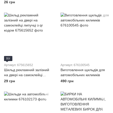
шильдів бирок і табличок
26 грн
Хіт
Артикул: 675615652
Артикул: 676100545
Шильд рекламний залізний
Виготовлення щильдів для
на двері на самоклейці
автомобільних килимків
липучці з qr кодом
29 грн
490 грн