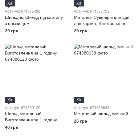
Хіт
Хіт
Артикул: 674375498
Артикул: 674377753
Шильдик, Шильд під картину
Металеві Сувенірні шильди
з прізвищем
для картин, Виготовлення
металевих шильдиків для
29 грн
29 грн
картин
Хіт
Хіт
Артикул: 674380120
Артикул: 674380638
Шильд металевий.
Металевий шильд іменний
Виготовлення за 1 годину
26 грн
40 грн