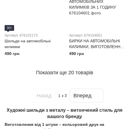
Хіт
Артикул: 676102173
Артикул: 676104601
Шильди на автомобільні
БИРКИ НА АВТОМОБІЛЬНІ
килимки
КИЛИМКИ, ВИГОТОВЛЕННЯ
МЕТАЛЕВИХ БИРОК ДЛЯ
490 грн
490 грн
АВТОМОБІЛЬНИХ
КИЛИМКІВ ЗА 1 ГОДИНУ
Показати ще 20 товарів
Назад
Вперед
1
з 3
Художні шильди з металу – витончений стиль для
вашого бренду
Виготовлення від 1 штуки – кольоровий друк на