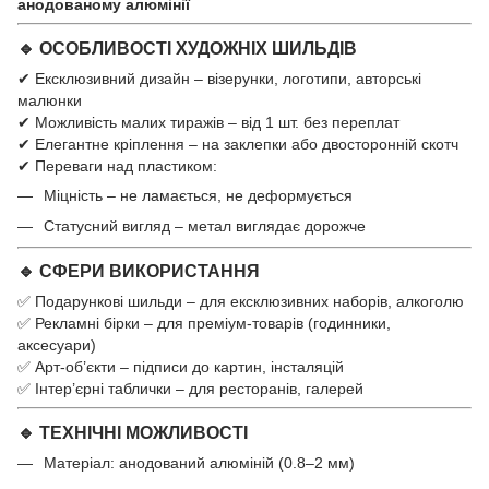
анодованому алюмінії
🔹 ОСОБЛИВОСТІ ХУДОЖНІХ ШИЛЬДІВ
✔ Ексклюзивний дизайн – візерунки, логотипи, авторські
малюнки
✔ Можливість малих тиражів – від 1 шт. без переплат
✔ Елегантне кріплення – на заклепки або двосторонній скотч
✔ Переваги над пластиком:
Міцність – не ламається, не деформується
Статусний вигляд – метал виглядає дорожче
🔹 СФЕРИ ВИКОРИСТАННЯ
✅ Подарункові шильди – для ексклюзивних наборів, алкоголю
✅ Рекламні бірки – для преміум-товарів (годинники,
аксесуари)
✅ Арт-об’єкти – підписи до картин, інсталяцій
✅ Інтер’єрні таблички – для ресторанів, галерей
🔹 ТЕХНІЧНІ МОЖЛИВОСТІ
Матеріал: анодований алюміній (0.8–2 мм)