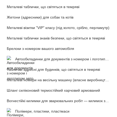
Металеві таблички, що світяться в темряві
Жетони (адресники) для собак та котів
Металеві візитки "VIP" класу (під золото, срібло, перламутр)
Металеві таблички знаків безпеки, що світяться в темряві
Брелоки з номером вашого автомобіля
Автообкладинки для документів з номером і логотипом авто
Таблички адресні для будинків, що світяться в темряві
Металеві номери на весільну машину (власне виробництво)
Шланг силіконовий термостійкий харчовий армований
Вогнестійкі килимки для зварювальних робіт — килимок зварника (розкладний переносний)
Полімери, пластики, пластмаси