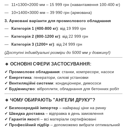
11×1300×2000 мм – 15 999 грн (навантаження 100-400 кг)
10×1400×3000 мм – 39 990 грн (армована)
3. Армовані варіанти для промислового обладнання
Категорія 1 (400-800 кг)
: від 19 999 грн
Категорія 2 (800-1200 кг)
: від 22 999 грн
Категорія 3 (1200+ кг)
: від 24 999 грн
(Доступні індивідуальні розміри до 5000 мм у довжину!)
🔹 ОСНОВНІ СФЕРИ ЗАСТОСУВАННЯ:
✔
Промислове обладнання
: станки, компресори, насоси
✔
Енергетика
: генератори, силові установки
✔
Вентиляційні системи
: кондиціонери, димососи
✔
Будівництво
: віброплити, обладнання для бетонних робіт
🔹 ЧОМУ ОБИРАЮТЬ "АНГЕЛИ ДРУКУ"?
✔
Безпосередній імпортер
– найкращі ціни на ринку
✔
Швидка доставка
– відправка в день замовлення
✔
Гарантія якості
– всі матеріали сертифіковані
✔
Професійний підбір
– допоможемо вибрати оптимальний