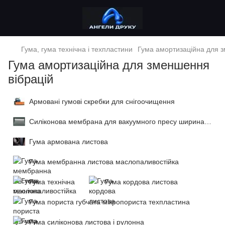
Гума, гума технічна і техпластини
Гума амортизаційна для з
Гума амортизаційна для зменшення
вібрацій
Армовані гумові скребки для снігоочищення
Силіконова мембрана для вакуумного пресу ширина до 1800 мм
Гума армована листова
Гума мембранна листова маслопаливостійка
Гума технічна
Гума кордова листова
Гума пориста губчата мікропориста техпластина
Гума силіконова листова і рулонна