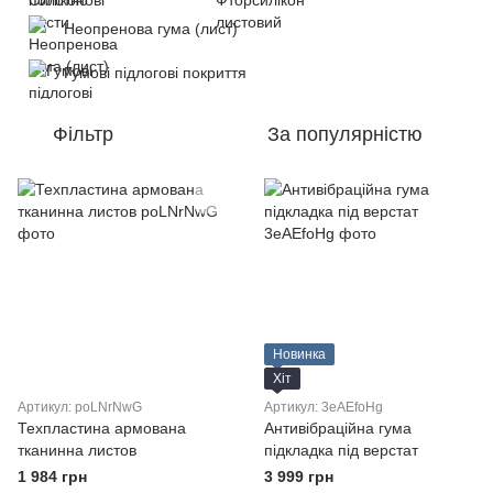
Неопренова гума (лист)
Гумові підлогові покриття
Фільтр
За популярністю
Новинка
Хіт
Артикул: poLNrNwG
Артикул: 3eAEfoHg
Техпластина армована
Антивібраційна гума
тканинна листов
підкладка під верстат
1 984 грн
3 999 грн