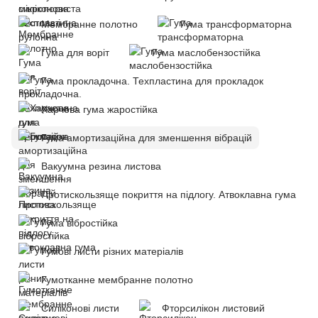
Мембранне полотно
Гума трансформаторна
Гума для воріт
Гума маслобензостійка
Гума прокладочна. Техпластина для прокладок
Харчова гума жаростійка
Гума амортизаційна для зменшення вібрацій
Вакуумна резина листова
Протискользяще покриття на підлогу. Атвоклавна гума
Гума вібростійка
Гумові листи різних матеріалів
Гумотканне мембранне полотно
Силіконові листи
Фторсилікон листовий