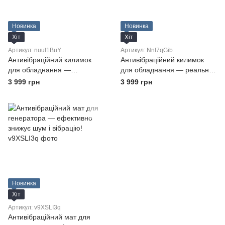
Новинка
Новинка
Хіт
Хіт
Артикул: nuul1BuY
Артикул: NnI7qGib
Антивібраційний килимок
Антивібраційний килимок
для обладнання —
для обладнання — реально
ефективне гасіння шуму та
знижує шум і вібрацію!
3 999 грн
3 999 грн
вібрації
Новинка
Хіт
Артикул: v9XSLI3q
Антивібраційний мат для