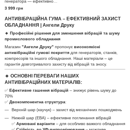
генератора — ефективно
знижує шум і вібрацію!
3 999 грн
АНТИВІБРАЦІЙНА ГУМА – ЕФЕКТИВНИЙ ЗАХИСТ
ОБЛАДНАННЯ | Ангели Друку
🔹 Професійні рішення для зменшення вібрацій та шуму
промислового обладнання
Магазин
"Ангели Друку"
пропонує
високоякісні
антивібраційні гумові покриття
для генераторів, станків,
компресорів та іншого обладнання. Наші матеріали – це
гарантія довготривалого захисту від вібрацій та зносу.
🔹 ОСНОВНІ ПЕРЕВАГИ НАШИХ
АНТИВІБРАЦІЙНИХ МАТЕРІАЛІВ:
✅
Ефективне гашення вібрацій
– знижує рівень шуму до
70%
✅
Двокомпонентна структура
:
Верхній шар (каучук) – захист від механічних пошкоджень
Нижній шар (ЕВА) – ефективне поглинання вібрацій
✅
Армовані варіанти
– для особливо важкого обладнання
✅
Стійкість до УФ-випромінювання
– можливе