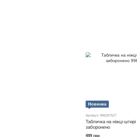
Новинка
Артикул: 996267527
Табличка на ніжці-штирі
заборонено
499 грн