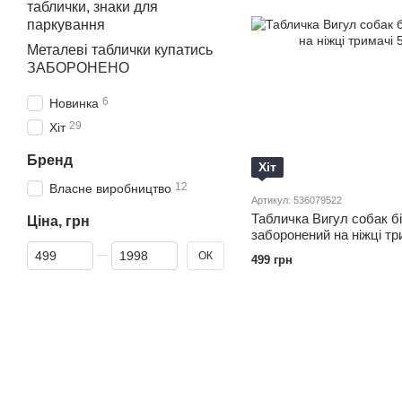
таблички, знаки для
паркування
Металеві таблички купатись
ЗАБОРОНЕНО
6
Новинка
29
Хіт
Бренд
Хіт
12
Власне виробництво
Артикул: 536079522
Табличка Вигул собак б
Ціна, грн
заборонений на ніжці тр
Від Ціна, грн
До Ціна, грн
ОК
499 грн