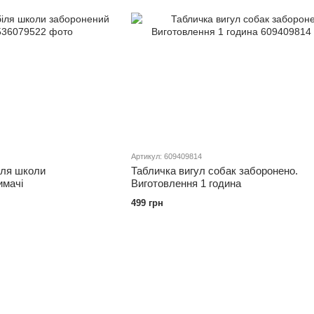
Артикул: 609409814
іля школи
Табличка вигул собак заборонено.
имачі
Виготовлення 1 година
499 грн