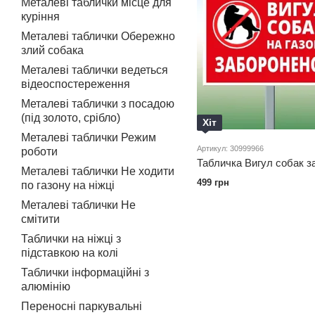
Металеві таблички місце для
куріння
Металеві таблички Обережно
злий собака
Металеві таблички ведеться
відеоспостереження
Металеві таблички з посадою
(під золото, срібло)
Хіт
Металеві таблички Режим
Артикул: 30999966
роботи
Табличка Вигул собак з
Металеві таблички Не ходити
499 грн
по газону на ніжці
Металеві таблички Не
смітити
Таблички на ніжці з
підставкою на колі
Таблички інформаційні з
алюмінію
Переносні паркувальні