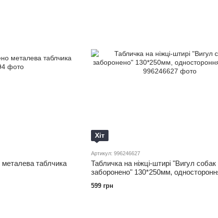
Хіт
Артикул: 996246627
 металева таблчика
Табличка на ніжці-штирі "Вигул собак
заборонено" 130*250мм, односторонн
599 грн