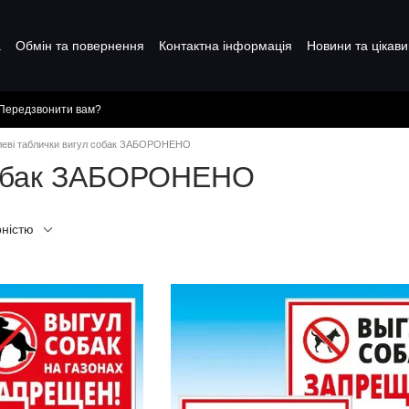
а
Обмін та повернення
Контактна інформація
Новини та цікави
Передзвонити вам?
еві таблички вигул собак ЗАБОРОНЕНО
 собак ЗАБОРОНЕНО
рністю