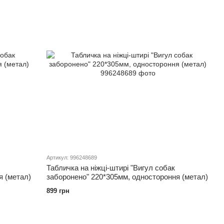
Артикул: 996248689
Табличка на ніжці-штирі "Вигул собак
я (метал)
заборонено" 220*305мм, одностороння (метал)
899 грн