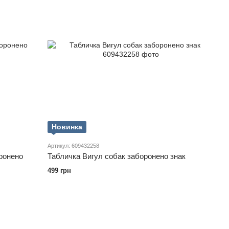
Новинка
Артикул: 609432258
ронено
Табличка Вигул собак заборонено знак
499 грн