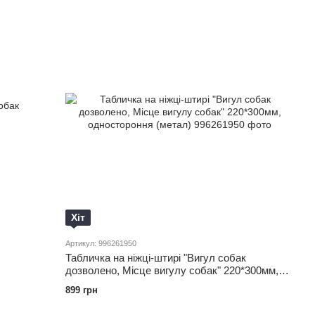
Хіт
Артикул: 996261950
Табличка на ніжці-штирі "Вигул собак
дозволено, Місце вигулу собак" 220*300мм,
одностороння (метал)
899 грн