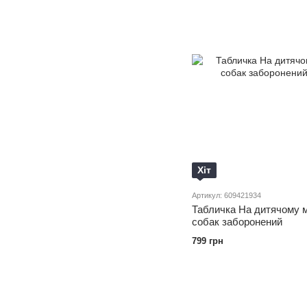
Хіт
Артикул: 609421934
Табличка На дитячому 
собак заборонений
799 грн