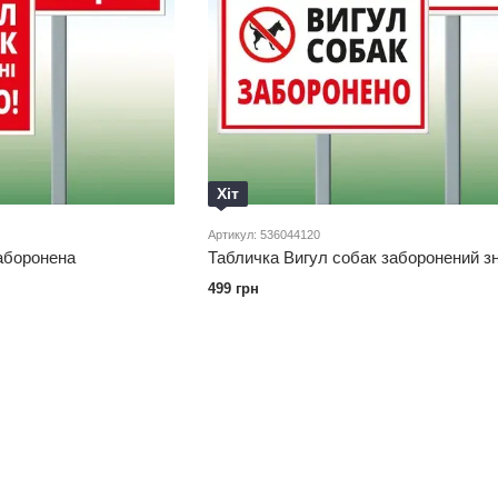
Хіт
Артикул: 536044120
аборонена
Табличка Вигул собак заборонений з
499 грн