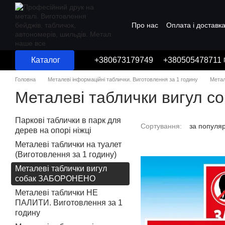
Перейти до основного контенту
Про нас
Оплата і доставк
Угода користувача
Каталог
+380673179749
+380505478711
Головна
Металеві інформаційні таблички. Виготовлення за 1 годину
Метал
Металеві таблички вигул
Паркові таблички в парк для
Сортування:
за популя
дерев на опорі ніжці
Металеві таблички на туалет
(Виготовлення за 1 годину)
Металеві таблички вигул
собак ЗАБОРОНЕНО
Металеві таблички НЕ
ПАЛИТИ. Виготовлення за 1
годину