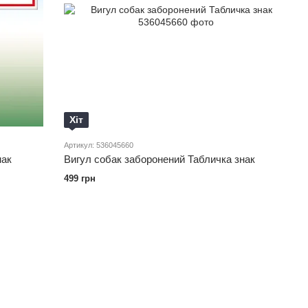
Хіт
Артикул: 536045660
нак
Вигул собак заборонений Табличка знак
499 грн