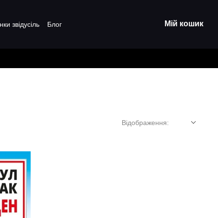
Мій кошик
нки звідусіль
Блог
Відображення: