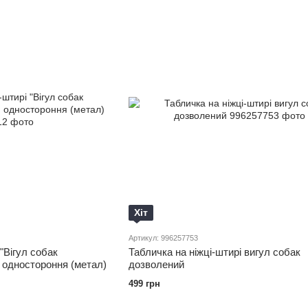
Хіт
Артикул: 996257753
"Вігул собак
Табличка на ніжці-штирі вигул собак
 одностороння (метал)
дозволений
499 грн