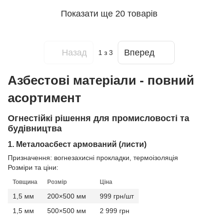
Показати ще 20 товарів
Назад
Вперед
1
з 3
Азбестові матеріали - повний
асортимент
Огнестійкі рішення для промисловості та
будівництва
1. Металоасбест армований (листи)
Призначення: вогнезахисні прокладки, термоізоляція
Розміри та ціни:
Товщина
Розмір
Ціна
1,5 мм
200×500 мм
999 грн/шт
1,5 мм
500×500 мм
2 999 грн