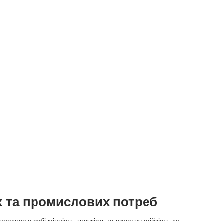
х та промислових потреб
днує у собі міцність, гнучкість та видатну стійкість до