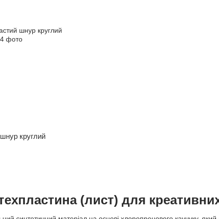
 шнур круглий
техпластина (лист) для креативни
ий синтетичний матеріал на основі хлоропренового каучуку, який поє