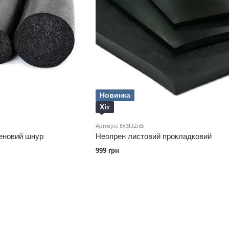
Новинка
Хіт
Артикул: 8x3fJZnB
реновий шнур
Неопрен листовий прокладковий
999 грн