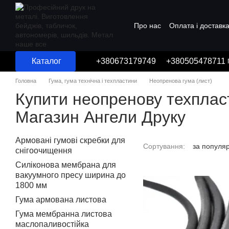
Перейти до основного контенту
Про нас
Оплата і доставк
Угода користувача
Каталог
+380673179749
+380505478711
Головна
Гума, гума технічна і техпластини
Неопренова гума (лист)
Купити неопренову техпласти
Магазин Ангели Друку
Армовані гумові скребки для
Сортування:
за популя
снігоочищення
Силіконова мембрана для
вакуумного пресу ширина до
1800 мм
Гума армована листова
Гума мембранна листова
маслопаливостійка