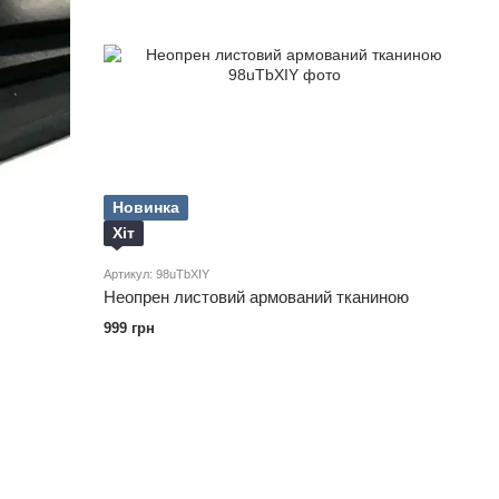
Новинка
Хіт
Артикул: 98uTbXIY
Неопрен листовий армований тканиною
999 грн