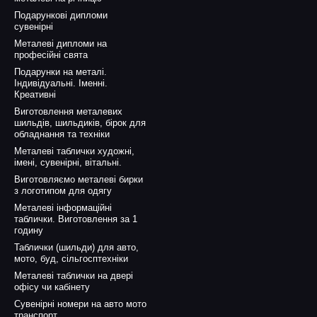
Подарункові дипломи
тюнінг:
використання як ізоляційного та герметизуючого матеріалу
сувенірні
Металеві дипломи на
еристики:
професійні свята
5 - 75 одиниць
Подарунки на металі.
Індивідуальні. Іменні.
азон:
від -30°C до +130°C
Креативні
Виготовлення металевих
ід
2 мм
до
40 мм
(з кроком в 1 мм)
шильдів, шильдиків, бірок для
мм x 1300 мм
обладнання та техніки
Металеві таблички художні,
артні, огнестійкі та армовані марки.
імені, сувенірні, вітальні.
Виготовляємо металеві бирки
з логотипом для одягу
 листи будь-якої товщини з нашого асортименту. Ми можемо розріза
Металеві інформаційні
таблички. Виготовлення за 1
оздрібних замовлень.
годину
ю щодо вибору матеріалу для вашого проекту:
Таблички (шильди) для авто,
мото, буд, сільгосптехніки
97-49
Металеві таблички на двері
547-87-11
офісу чи кабінету
Сувенірні номери на авто мото
380 (44) 462-09-15
транспорт