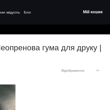
Мій кошик
нки звідусіль
Блог
Неопренова гума для друку |
Відображення: