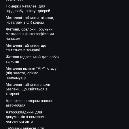
і ідеї з якісним неопреном від «Ангели Друку»!
Створюйте яскрав
Номерки металеві для
гардеробу, офісу, дверей
Металеві таблички, візитки,
інстаграм з QR кодом
Жетони, брелоки і бруньки
металеві з фотографією чи
написом
Металеві таблички, що
світяться в темряві
Жетони (адресники) для собак
та котів
Металеві візитки "VIP" класу
(під золото, срібло,
перламутр)
Металеві таблички знаків
безпеки, що світяться в
темряві
Брелоки з номером вашого
автомобіля
Автообкладинки для
документів з номером і
логотипом авто
Таблички адресні для