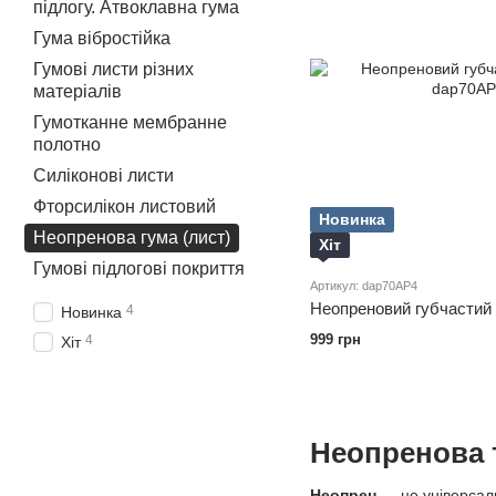
підлогу. Атвоклавна гума
Гума вібростійка
Гумові листи різних
матеріалів
Гумотканне мембранне
полотно
Силіконові листи
Фторсилікон листовий
Новинка
Неопренова гума (лист)
Хіт
Гумові підлогові покриття
Артикул: dap70AP4
Неопреновий губчастий
4
Новинка
999 грн
4
Хіт
Неопренова 
Неопрен
— це універсальн