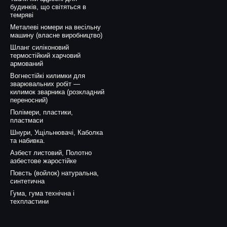
будинків, що світяться в
темряві
Металеві номери на весільну
машину (власне виробництво)
Шланг силіконовий
термостійкий харчовий
армований
Вогнестійкі килимки для
зварювальних робіт —
килимок зварника (розкладний
переносний)
Полімери, пластики,
пластмаси
Шнури, Ущільнювачі, Каболка
та набивка.
Азбест листовий, Полотно
азбестове жаростійке
Повсть (войлок) натуральна,
синтетична
Гума, гума технічна і
техпластини