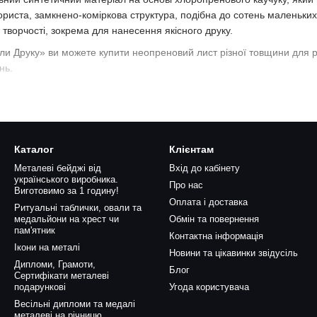
пориста, замкнено-коміркова структура, подібна до сотень маленьк
 творчості, зокрема для нанесення якісного друку.
и Друку» ви можете купити неопреновий лист різної товщини для ре
нь.
 неопренову техпластину?
роізоляція:
Матеріал не пропускає вологу, що робить його ідеальни
а старіння:
Неопрен має відмінну стійкість до стирання, атмосферн
Каталог
Клієнтам
являє стійкість до дії слабких кислот, розчинів солей та нафтопроду
Металеві бейджі від
Вхід до кабінету
українського виробника.
ність:
Має хороші демпфіруючі властивості та зберігає форму під 
Про нас
Виготовимо за 1 годину!
ний діапазон:
Зберігає експлуатаційні властивості в межах від
-30
Оплата і доставка
Ритуальні таблички, овали та
медальйони на хрест чи
Обмін та повернення
я друку:
Рівна та щільна поверхня чудово підходить для нанесення 
пам'ятник
Контактна інформація
Ікони на металі
ання неопрену:
Новини та цікавинки звідусіль
Дипломи, Грамоти,
Блог
а продукція:
виготовлення банерів, брелоків, килимків для миші, у
Сертифікати металеві
подарункові
Угода користувача
ь:
пошиток спецодягу, взуття, спортивного інвентарю, аксесуарів.
Весільні дипломи та медалі
металеві на річницю
бництво ущільнювачів, демпферних прокладок, віброізоляційних п