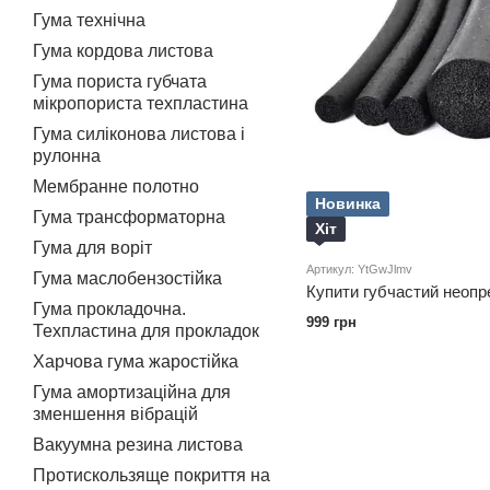
Гума технічна
Гума кордова листова
Гума пориста губчата
мікропориста техпластина
Гума силіконова листова і
рулонна
Мембранне полотно
Новинка
Гума трансформаторна
Хіт
Гума для воріт
Артикул: YtGwJlmv
Гума маслобензостійка
Купити губчастий неоп
Гума прокладочна.
999 грн
Техпластина для прокладок
Харчова гума жаростійка
Гума амортизаційна для
зменшення вібрацій
Вакуумна резина листова
Протискользяще покриття на