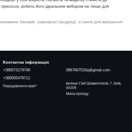
их присосок, робить його ідеальним вибором не лише для
кламних банерів, сувенірної продукції, а також для вирішення
м для використання на відкритому повітрі.
их впливів, ультрафіолетового випромінювання та озону.
Контактна інформація
ктів.
+380673179749
0967667533a@gmail.com
навантаженням.
+380505478711
вулиця Сім'ї Шовкоплясів, 7, Київ,
°C до +130°C
.
Передзвонити вам?
04209
прямого УФ-друку, струменевого друку або аплікацій.
Мапа проїзду
паковки, браслетів з логотипами.
ластин.