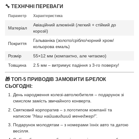
🔧 ТЕХНІЧНІ ПЕРЕВАГИ
Параметр
Характеристика
Авіаційний алюміній (легкий + стійкий до
Матеріал
корозії)
Гальваніка (золото/срібло/чорний хром/
Покриття
кольорова емаль)
Розмір
55×12 мм (компактно, але читаємо)
Товщина
2.5 мм – витримує падіння з 3-го поверху!
🎁 ТОП-5 ПРИВОДІВ ЗАМОВИТИ БРЕЛОК
СЬОГОДНІ:
День народження колезі-автолюбителя – подарунок зі
смислом замість звичайного конверта.
Святковий корпоратив – з логотипом компанії та
написом
"Наш найшвидший менеджер!"
.
Подарунок молодятам – з номерами їхніх авто та датою
весілля.