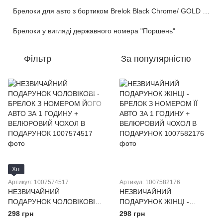
Брелоки для авто з бортиком Brelok Black Chrome/ GOLD /Chrome c 3D лінзою(ланцюжок) світяться вночі
Брелоки у вигляді державного номера "Поршень"
Фільтр
За популярністю
Хіт
Артикул: 1007574517
Артикул: 1007582176
НЕЗВИЧАЙНИЙ
НЕЗВИЧАЙНИЙ
ПОДАРУНОК ЧОЛОВІКОВІ -
ПОДАРУНОК ЖІНЦІ -
БРЕЛОК З НОМЕРОМ ЙОГО
БРЕЛОК З НОМЕРОМ ЇЇ
298 грн
298 грн
АВТО ЗА 1 ГОДИНУ +
АВТО ЗА 1 ГОДИНУ +