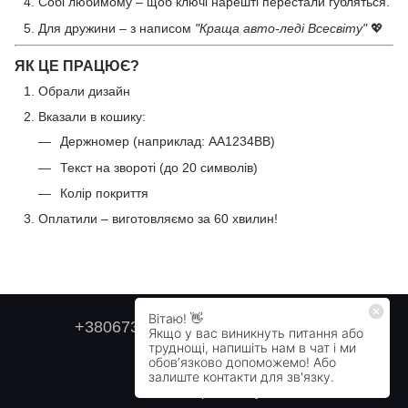
Собі любимому – щоб ключі нарешті перестали губляться.
Для дружини – з написом
"Краща авто-леді Всесвіту"
💖
ЯК ЦЕ ПРАЦЮЄ?
Обрали дизайн
Вказали в кошику:
Держномер (наприклад: АА1234ВВ)
Текст на звороті (до 20 символів)
Колір покриття
Оплатили – виготовляємо за 60 хвилин!
+380673179749
+380505478711
Контактна інформація
Повна версія сайту