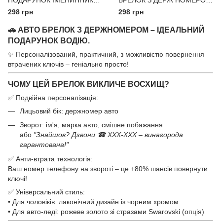
ПОДАРУНОК ІМЕНИННИКУ -
БРЕЛОК З ДЕРЖ НОМЕРОМ
БРЕЛОК З ДЕРЖ НОМЕРОМ
ЙОГО АВТО + ВЕЛЮРОВИЙ
298 грн
298 грн
ЙОГО АВТОМОБІЛЯ ЗА 1
ЧОХОЛ В ПОДАРУНОК
🚗 АВТО БРЕЛОК З ДЕРЖНОМЕРОМ – ІДЕАЛЬНИЙ
ГОДИНУ + ВЕЛЮРОВИЙ
ЧОХОЛ В
ПОДАРУНОК ВОДІЮ.
✨ Персоналізований, практичний, з можливістю повернення
втрачених ключів – геніально просто!
ЧОМУ ЦЕЙ БРЕЛОК ВИКЛИЧЕ ВОСХИЩ?
✅ Подвійна персоналізація:
Лицьовий бік: держномер авто
Зворот: ім'я, марка авто, смішне побажання
або
"Знайшов? Дзвони ☎ XXX-XXX – винагорода
гарантована!"
✅ Анти-втрата технологія:
Ваш номер телефону на звороті – це +80% шансів повернути
ключі!
✅ Універсальний стиль:
• Для чоловіків: лаконічний дизайн із чорним хромом
• Для авто-леді: рожеве золото зі стразами Swarovski (опція)