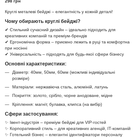
298 грн
Круглі металеві бейджі – елегантність у кожній деталі!
Чому обирають круглі бейджі?
✔ Стильний сучасний дизайн – ідеально підходить для
креативних компаній та преміум-брендів
✔ Ергономічна форма – приємно лежить в руці та комфортна
при носінні
✔ Універсальність – підходять для будь-якої сфери бізнесу
Основні характеристики:
Діаметр: 40мм, 50мм, 60мм (можливі індивідуальні
розміри)
Матеріали: нержавіюча сталь, алюміній, латунь
Покриття: золото, срібло, чорне анодоване, мідне
Кріплення: магніт, булавка, клипса (на вибір)
Сфери застосування:
✨ Івент-індустрія – преміум бейджі для VIP-гостей
✨ Корпоративний стиль – для креативних агенцій, IT-компаній
✨ Готельний бізнес – елегантні ідентифікатори персоналу