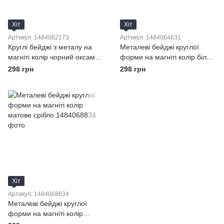
Хіт
Хіт
Артикул: 1484062173
Артикул: 1484064631
Круглі бейджі з металу на
Металеві бейджі круглої
магніті колір чорний оксамит
форми на магніті колір білої
у золоті
емалі
298 грн
298 грн
Хіт
Артикул: 1484068834
Металеві бейджі круглої
форми на магніті колір
матове срібло