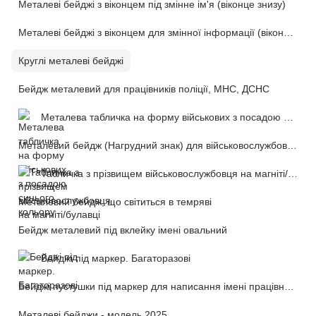
Металеві бейджі з віконцем під змінне ім'я (віконце знизу)
Металеві бейджі з віконцем для змінної інформації (віконце по центру)
Круглі металеві бейджі
Бейдж металевий для працівників поліції, МНС, ДСНС
Металева табличка на форму військових з посадою синього кольору
Металевий бейдж (Нагрудний знак) для військовослужбовців
Табличка з прізвищем військовослужбовця на магніті/булавці
Металевий бейдж, що світиться в темряві
Бейдж металевий під вклейку імені овальний
Бейджі під маркер. Багаторазові
Бейджі пустушки під маркер для написання імені працівника або іншої інформації (багаторазові)
Металеві бейджи - модель 2025