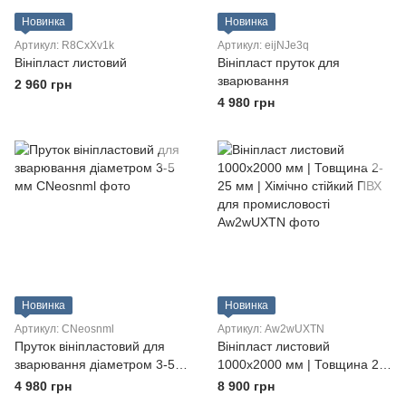
Новинка
Новинка
Артикул: R8CxXv1k
Артикул: eijNJe3q
Вініпласт листовий
Вініпласт пруток для
зварювання
2 960 грн
4 980 грн
Новинка
Новинка
Артикул: CNeosnml
Артикул: Aw2wUXTN
Пруток вініпластовий для
Вініпласт листовий
зварювання діаметром 3-5
1000х2000 мм | Товщина 2-
мм
25 мм | Хімічно стійкий ПВХ
4 980 грн
8 900 грн
для промисловості