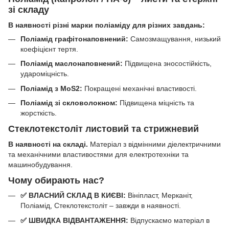
зі складу
В наявності різні марки поліаміду для різних завдань:
Поліамід графітонаповнений:
Самозмащування, низький
коефіцієнт тертя.
Поліамід маслонаповнений:
Підвищена зносостійкість,
удароміцність.
Поліамід з MoS2:
Покращені механічні властивості.
Поліамід зі скловолокном:
Підвищена міцність та
жорсткість.
Стеклотекстоліт листовий та стрижневий
В наявності на складі.
Матеріал з відмінними діелектричними
та механічними властивостями для електротехніки та
машинобудування.
Чому обирають нас?
✅ ВЛАСНИЙ СКЛАД В КИЄВІ:
Вініпласт, Мерканіт,
Поліамід, Стеклотекстоліт – завжди в наявності.
✅ ШВИДКА ВІДВАНТАЖЕННЯ:
Відпускаємо матеріал в