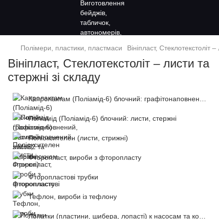
Полімери, пластики, пластмаси
Вініпласт, Стеклотекстоліт – 
Вініпласт, Стеклотекстоліт – листи та
стержні зі складу
Капролактам (Поліамід-6) блочний: графітонаповнений, маслонаповнений, з MoS2 та скловолокном
Поліамід (Поліамід-6) блочний: листи, стержні
Поліоксителен (листи, стрижні)
Фторопласт, вироби з фторопласту
Фторопластові трубки
Тефлон, вироби із тефлону
Лопатки (пластини, шибера, лопасті) к насосам та компрессорам