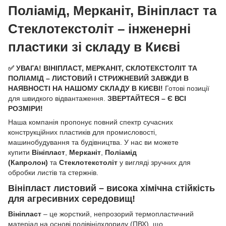
Поліамід, Мерканіт, Вініпласт та
Стеклотекстоліт – інженерні
пластики зі складу в Києві
✅ УВАГА! ВІНІПЛАСТ, МЕРКАНІТ, СКЛОТЕКСТОЛІТ ТА
ПОЛІАМІД – ЛИСТОВИЙ І СТРИЖНЕВИЙ ЗАВЖДИ В
НАЯВНОСТІ НА НАШОМУ СКЛАДУ В КИЄВІ!
Готові позиції
для швидкого відвантаження.
ЗВЕРТАЙТЕСЯ – Є ВСІ
РОЗМІРИ!
Наша компанія пропонує повний спектр сучасних
конструкційних пластиків для промисловості,
машинобудування та будівництва. У нас ви можете
купити
Вініпласт
,
Мерканіт
,
Поліамід
(Капролон)
та
Стеклотекстоліт
у вигляді зручних для
обробки листів та стержнів.
Вініпласт листовий – висока хімічна стійкість
для агресивних середовищ!
Вініпласт
– це жорсткий, непрозорий термопластичний
матеріал на основі полівінілхлориду (ПВХ), що