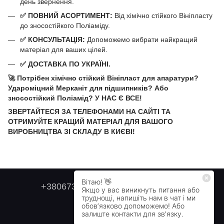
день звернення.
✅ ПОВНИЙ АСОРТИМЕНТ:
Від хімічно стійкого Вініпласту
до зносостійкого Поліаміду.
✅ КОНСУЛЬТАЦІЯ:
Допоможемо вибрати найкращий
матеріал для ваших цілей.
✅ ДОСТАВКА ПО УКРАЇНІ.
🚀 Потрібен хімічно стійкий Вініпласт для апаратури?
Удароміцний Мерканіт для підшипників? Або
зносостійкий Поліамід? У НАС Є ВСЕ!
ЗВЕРТАЙТЕСЯ ЗА ТЕЛЕФОНАМИ НА САЙТІ ТА
ОТРИМУЙТЕ КРАЩИЙ МАТЕРІАЛ ДЛЯ ВАШОГО
ВИРОБНИЦТВА ЗІ СКЛАДУ В КИЄВІ!
+380673179749
+380505478711
Контактна інформація
Повна версія сайту