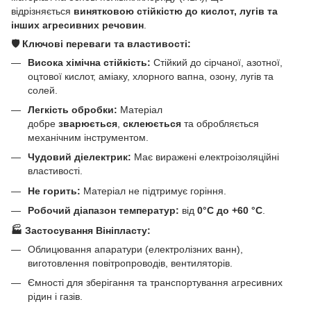
відрізняється
винятковою стійкістю до кислот, лугів та
інших агресивних речовин
.
🛡️ Ключові переваги та властивості:
Висока хімічна стійкість:
Стійкий до сірчаної, азотної,
оцтової кислот, аміаку, хлорного вапна, озону, лугів та
солей.
Легкість обробки:
Матеріал
добре
зварюється
,
склеюється
та обробляється
механічним інструментом.
Чудовий діелектрик:
Має виражені електроізоляційні
властивості.
Не горить:
Матеріал не підтримує горіння.
Робочий діапазон температур:
від
0°С до +60 °С
.
🏭 Застосування Вініпласту:
Облицювання апаратури (електролізних ванн),
виготовлення повітропроводів, вентиляторів.
Ємності для зберігання та транспортування агресивних
рідин і газів.