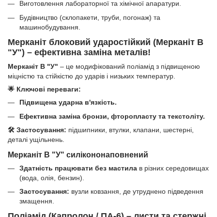
Виготовлення лабораторної та хімічної апаратури.
Будівництво (склопакети, труби, погонаж) та
машинобудування.
Мерканіт блоковий ударостійкий (Мерканіт В
"У") – ефективна заміна металів!
Мерканіт В "У"
– це модифікований поліамід з підвищеною
міцністю та стійкістю до ударів і низьких температур.
🌟 Ключові переваги:
Підвищена ударна в'язкість.
Ефективна заміна бронзи, фторопласту та текстоліту.
🛠 Застосування:
підшипники, втулки, клапани, шестерні,
деталі ущільнень.
Мерканіт В "У" силікононаповнений
Здатність працювати без мастила
в різних середовищах
(вода, олія, бензин).
Застосування:
вузли ковзання, де утруднено підведення
змащення.
Поліамід (Капролон / ПА-6) – листи та стержні