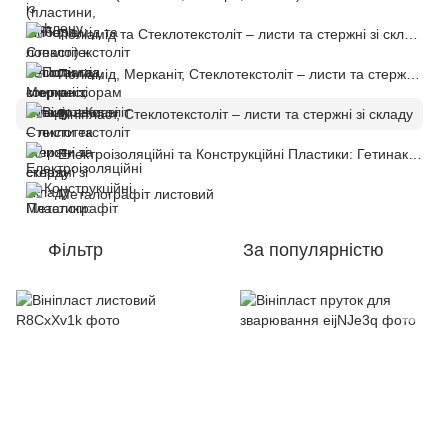
Поліамід та Стеклотекстоліт – листи та стержні зі складу в Києві
Поліамід, Мерканіт, Стеклотекстоліт – листи та стержні зі складу
Вініпласт, Стеклотекстоліт – листи та стержні зі складу
Електроізоляційні та Конструкційні Пластики: Гетинакс, Вініпласт, Поліамід, Текстоліт
Металографіт листовий
Фільтр
За популярністю