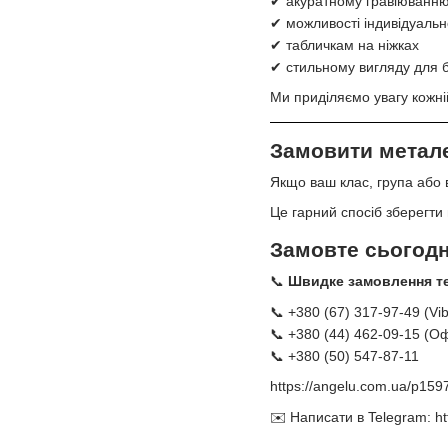
✔ акуратному гравіюванн
✔ можливості індивідуаль
✔ табличкам на ніжках
✔ стильному вигляду для б
Ми приділяємо увагу кожні
Замовити метале
Якщо ваш клас, група або 
Це гарний спосіб зберегти 
Замовте сьогодн
📞
Швидке замовлення т
📞 +380 (67) 317-97-49 (Vi
📞 +380 (44) 462-09-15 (Оф
📞 +380 (50) 547-87-11
https://angelu.com.ua/p1597
✉️ Написати в Telegram:
ht