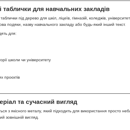
і таблички для навчальних закладів
аблички під дерево для шкіл, ліцеїв, гімназій, коледжів, університе
слова подяки, назву навчального закладу або будь-який інший текст.
дять для:
орії школи чи університету
их проєктів
еріал та сучасний вигляд
ься з якісного металу, який підходить для використання просто неба
ий зовнішній вигляд.