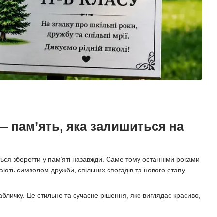
— пам’ять, яка залишиться на
ться зберегти у пам’яті назавжди. Саме тому останніми роками
ають символом дружби, спільних спогадів та нового етапу
абличку. Це стильне та сучасне рішення, яке виглядає красиво,