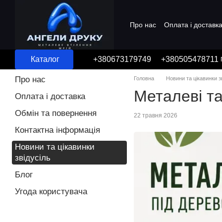
Перейти до основного контенту
Про нас
Оплата і доставк
Угода користувача
Каталог
+380673179749
+380505478711
Про нас
Головна
Новини та цікавинки з
Металеві та
Оплата і доставка
Обмін та повернення
22 травня 2026
Контактна інформація
Новини та цікавинки
звідусіль
Блог
Угода користувача