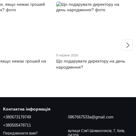
6
9 червня 2026
 якщо немає грошей на
Що подарувати директору на день
народження?
Контактна інформація
+380673179749
0967667533a@gmail.com
+380505478711
вулиця Сім'ї Шовкоплясів, 7, Київ,
Передзвонити вам?
04209