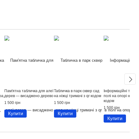
Пам'ятна табличка для алеї
Табличка в парк сквер сад
Інформаційні табли
ра,
дерев — висаджено дерево
на ніжці тримачі з qr кодом
полі на опорі ніжці 
кодом
1 500 грн
1 500 грн
1 500 грн
Купити
Купити
Купити