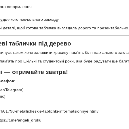
ю
ного оформлення
удь-якого навчального закладу
й деталі, щоб готова табличка виглядала дорого та презентабельно
ві таблички під дерево
випуск також хоче залишити красиву пам’ять біля навчального закл
пам’ять про шкільні та студентські роки, яка буде радувати ще багат
і — отримайте завтра!
елефон:
ber/Telegram)
іс)
661798-metallicheskie-tablichki-informatsionnye.html/
tps://t.me/angeli_druku