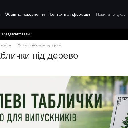
а
Обмін та повернення
Контактна інформація
Новини та цікави
Передзвонити вам?
відусіль
Металеві таблички під дерево
блички під дерево