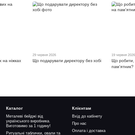
29 червня 2026
19 червня 202
х на ніжках
Що подарувати директору без хобі
Що робити,
пам'ятник?
Каталог
Клієнтам
Металеві бейджі від
Вхід до кабінету
українського виробника.
Про нас
Виготовимо за 1 годину!
Оплата і доставка
Ритуальні таблички, овали та