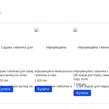
о
дова табличка для парку,
Інформаційна меморіальна
Інформаційна табличка з
ера вулиці на опорі
табличка в парк
QR кодом для парку, скве
саду, поля
00 грн
1 600 грн
1 500 грн
Купити
Купити
Купити