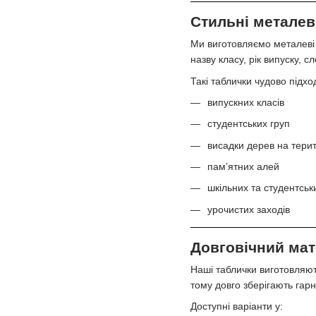
Стильні металев
Ми виготовляємо металеві т
назву класу, рік випуску, 
Такі таблички чудово підхо
випускних класів
студентських груп
висадки дерев на терит
пам’ятних алей
шкільних та студентськ
урочистих заходів
Довговічний мат
Наші таблички виготовляют
тому довго зберігають гарн
Доступні варіанти у: