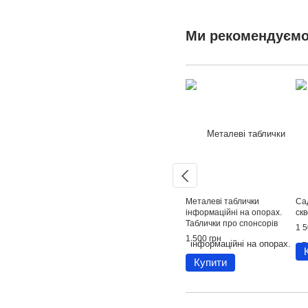
Ми рекомендуєм
Металеві таблички
Са
інформаційні на опорах.
скв
Таблички про спонсорів
1 5
посадки дерев
1 500 грн
Купити