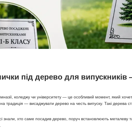
лички під дерево для випускників 
гімназії, коледжу чи університету — це особливий момент, який хоче
на традиція — висаджувати дерево на честь випуску. Такі дерева ст
усі знали, хто саме посадив дерево, поруч встановлюють металеву т
.