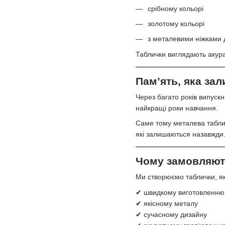
срібному кольорі
золотому кольорі
з металевими ніжками 
Таблички виглядають акура
Пам’ять, яка за
Через багато років випускн
найкращі роки навчання.
Саме тому металева таблич
які залишаються назавжди
Чому замовляют
Ми створюємо таблички, як
✔ швидкому виготовленню
✔ якісному металу
✔ сучасному дизайну