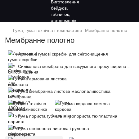
Гума, гума технічна і техпластини
Мембранне полотно
Мембранне полотно
Армовані гумові скребки для снігоочищення
Силіконова мембрана для вакуумного пресу ширина до 1800 мм
Гума армована листова
Гума мембранна листова маслопаливостійка
Гума технічна
Гума кордова листова
Гума пориста губчата мікропориста техпластина
Гума силіконова листова і рулонна