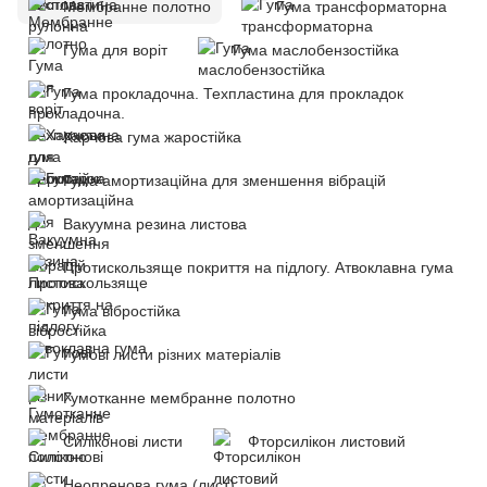
Мембранне полотно
Гума трансформаторна
Гума для воріт
Гума маслобензостійка
Гума прокладочна. Техпластина для прокладок
Харчова гума жаростійка
Гума амортизаційна для зменшення вібрацій
Вакуумна резина листова
Протискользяще покриття на підлогу. Атвоклавна гума
Гума вібростійка
Гумові листи різних матеріалів
Гумотканне мембранне полотно
Силіконові листи
Фторсилікон листовий
Неопренова гума (лист)