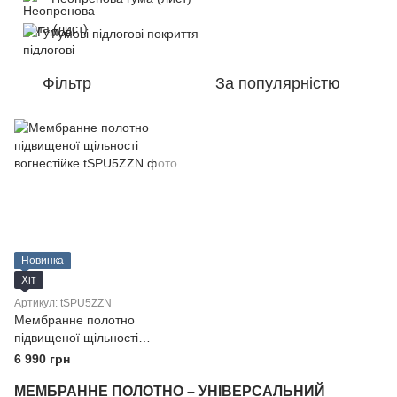
Гумові підлогові покриття
Фільтр
За популярністю
Новинка
Хіт
Артикул: tSPU5ZZN
Мембранне полотно
підвищеної щільності
вогнестійке
6 990 грн
МЕМБРАННЕ ПОЛОТНО – УНІВЕРСАЛЬНИЙ