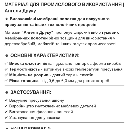
МАТЕРІАЛ ДЛЯ ПРОМИСЛОВОГО ВИКОРИСТАННЯ |
Ангели Друку
🔹 Високоякісні мембранні полотна для вакуумного
пресування та інших технологічних процесів
Магазин
"Ангели Друку"
пропонує широкий вибір
гумових
мембранних полотен
різної товщини для використання у
деревообробній, меблевій та інших галузях промисловості.
🔹 ОСНОВНІ ХАРАКТЕРИСТИКИ:
✅
Висока еластичність
- ідеально повторює форми виробів
✅
Термостійкість
- витримує високі температури пресування
✅
Міцність на розрив
- довгий термін служби
✅
Різна товщина
- від 0,6 до 6,0 мм для різних потреб
🔹 ЗАСТОСУВАННЯ:
✔ Вакуумне пресування шпону
✔ Виробництво гнутоклеєних меблевих деталей
✔ Виготовлення фасонних панелей
✔ Устаткування для упаковки
🔹 НАШІ ПЕРЕВАГИ: