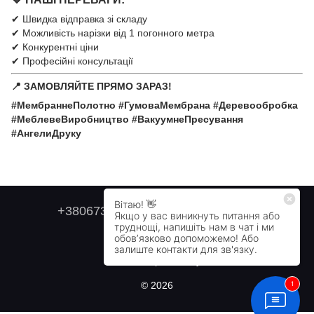
✔ Швидка відправка зі складу
✔ Можливість нарізки від 1 погонного метра
✔ Конкурентні ціни
✔ Професійні консультації
📍 ЗАМОВЛЯЙТЕ ПРЯМО ЗАРАЗ!
#МембраннеПолотно #ГумоваМембрана #Деревообробка
#МеблевеВиробництво #ВакуумнеПресування
#АнгелиДруку
+380673179749
+380505478711
Контактна інформація
Повна версія сайту
© 2026