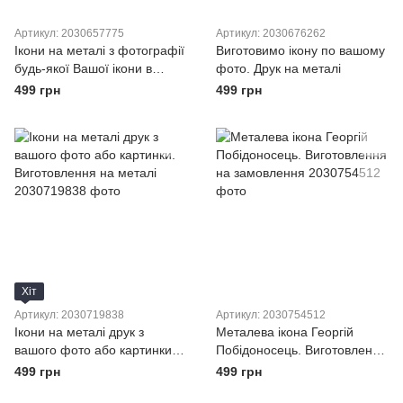
Артикул: 2030657775
Артикул: 2030676262
Ікони на металі з фотографії
Виготовимо ікону по вашому
будь-якої Вашої ікони в
фото. Друк на металі
наборі з подарунковим
499 грн
499 грн
шильдиком табличкою і
Вашим написом
Хіт
Артикул: 2030719838
Артикул: 2030754512
Ікони на металі друк з
Металева ікона Георгій
вашого фото або картинки.
Побідоносець. Виготовлення
Виготовлення на металі
на замовлення
499 грн
499 грн