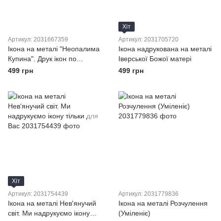
Хіт
Артикул: 2031667359
Артикул: 2031705720
Ікона на металі "Неопалима
Ікона надрукована на металі
Купина". Друк ікон по
Іверської Божої матері
вашому фото
499 грн
499 грн
Хіт
Артикул: 2031754439
Артикул: 2031779836
Ікона на металі Нев'янучий
Ікона на металі Розчулення
світ. Ми надрукуємо ікону
(Уміленіє)