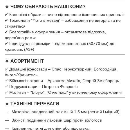
🔹 ЧОМУ ОБИРАЮТЬ НАШІ ІКОНИ?
✔ Канонічні образи – точне відтворення іконописних оригіналів
✔ Технологія "Фото в металі" – зображення не вигоряє та не
стирається
✔ Благоговійне оформлення – оксамитова підложка,
дерев'яна рамка
✔ Індивідуальні розміри – від кишенькових (50×70 мм) до
храмових (А3+)
🔹 АСОРТИМЕНТ
✅ Домашні іконостаси – Спас Нерукотворний, Богородиця,
Ангел-Хранитель
✅ Військові патрони – Архангел Михаїл, Георгій Змієборець
✅ Подружні пари – Петро та Февронія
✅ Молитви – "Вірую", "Отче наш" у витонченому оформленні
🔹 ТЕХНІЧНІ ПЕРЕВАГИ
Матеріал: анодований алюміній 1.5 мм (легкий і міцний)
Захист: подвійний лаковий шар проти вологості
Кріплення: петлі для стіни або підставка