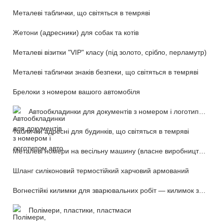
Металеві таблички, що світяться в темряві
Жетони (адресники) для собак та котів
Металеві візитки "VIP" класу (під золото, срібло, перламутр)
Металеві таблички знаків безпеки, що світяться в темряві
Брелоки з номером вашого автомобіля
Автообкладинки для документів з номером і логотипом авто
Таблички адресні для будинків, що світяться в темряві
Металеві номери на весільну машину (власне виробництво)
Шланг силіконовий термостійкий харчовий армований
Вогнестійкі килимки для зварювальних робіт — килимок зварника (розкладний переносний)
Полімери, пластики, пластмаси