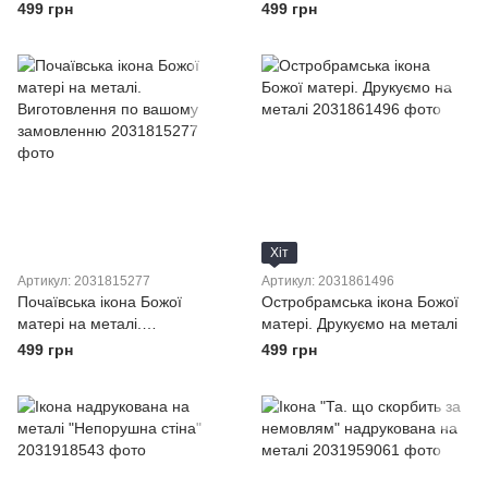
тільки для Вас
499 грн
499 грн
Хіт
Артикул: 2031815277
Артикул: 2031861496
Почаївська ікона Божої
Остробрамська ікона Божої
матері на металі.
матері. Друкуємо на металі
Виготовлення по вашому
499 грн
499 грн
замовленню