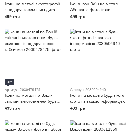
Ікони на металі з фотографії
Ікона Іван Воїн на металі.
з подарунковим шильдиком
Або ваше фото ікони.
табличкою й Вашою
Швидке виготовлення
499 грн
499 грн
інформацією на підкладці
Хіт
Артикул: 2030479475
Артикул: 2030504940
Ікони на металі по Вашій
Ікони на металі з будь-якого
світлині виготовлення будь-
фото і з вашою інформацією
яких ікон із подарунковою
499 грн
499 грн
табличкою