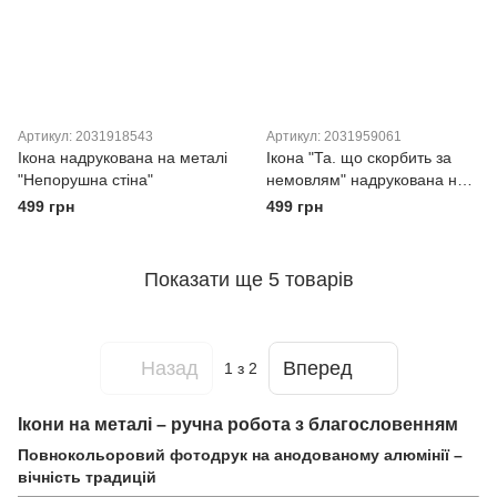
Артикул: 2031918543
Артикул: 2031959061
Ікона надрукована на металі
Ікона "Та. що скорбить за
"Непорушна стіна"
немовлям" надрукована на
металі
499 грн
499 грн
Показати ще 5 товарів
Назад
Вперед
1
з 2
Ікони на металі – ручна робота з благословенням
Повнокольоровий фотодрук на анодованому алюмінії –
вічність традицій