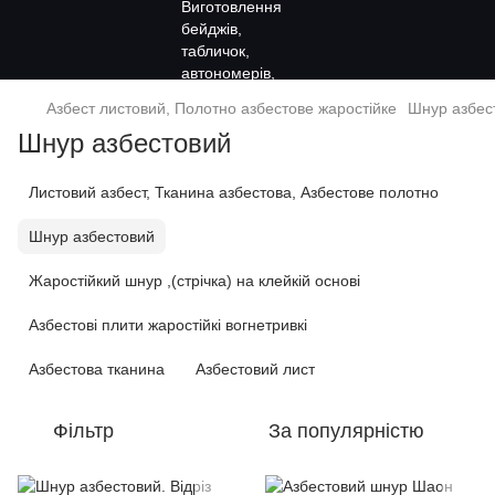
Азбест листовий, Полотно азбестове жаростійке
Шнур азбес
Шнур азбестовий
Листовий азбест, Тканина азбестова, Азбестове полотно
Шнур азбестовий
Жаростійкий шнур ,(стрічка) на клейкій основі
Азбестові плити жаростійкі вогнетривкі
Азбестова тканина
Азбестовий лист
Фільтр
За популярністю