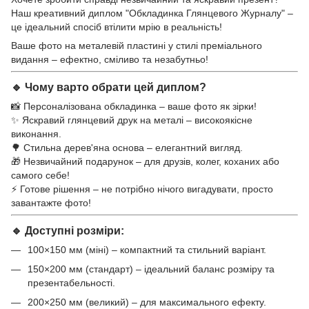
Наш креативний диплом "Обкладинка Глянцевого Журналу" –
це ідеальний спосіб втілити мрію в реальність!
Ваше фото на металевій пластині у стилі преміального
видання – ефектно, сміливо та незабутньо!
🔹 Чому варто обрати цей диплом?
📸 Персоналізована обкладинка – ваше фото як зірки!
✨ Яскравий глянцевий друк на металі – високоякісне
виконання.
🌳 Стильна дерев'яна основа – елегантний вигляд.
🎁 Незвичайний подарунок – для друзів, колег, коханих або
самого себе!
⚡ Готове рішення – не потрібно нічого вигадувати, просто
завантажте фото!
🔹 Доступні розміри:
100×150 мм (міні) – компактний та стильний варіант.
150×200 мм (стандарт) – ідеальний баланс розміру та
презентабельності.
200×250 мм (великий) – для максимального ефекту.