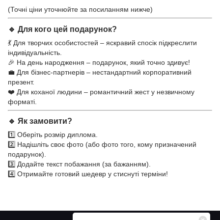
(Точні ціни уточнюйте за посиланням нижче)
🔹 Для кого цей подарунок?
💃 Для творчих особистостей – яскравий спосік підкреслити
індивідуальність.
🎉 На день народження – подарунок, який точно здивує!
💼 Для бізнес-партнерів – нестандартний корпоративний
презент.
❤️ Для коханої людини – романтичний жест у незвичному
форматі.
🔹 Як замовити?
1️⃣ Оберіть розмір диплома.
2️⃣ Надішліть своє фото (або фото того, кому призначений
подарунок).
3️⃣ Додайте текст побажання (за бажанням).
4️⃣ Отримайте готовий шедевр у стиснуті терміни!