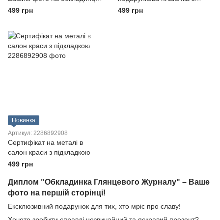
— диплом металевий на
металу
499 грн
499 грн
дерев'яній плакетці
Новинка
Артикул: 2286892908
Сертифікат на металі в
салон краси з підкладкою
499 грн
Диплом "Обкладинка Глянцевого Журналу" – Ваше
фото на першій сторінці!
Ексклюзивний подарунок для тих, хто мріє про славу!
Хочете зробити справді незвичайний та яскравий презент?