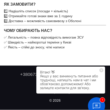
ЯК ЗАМОВИТИ?
1️⃣ Надішліть список (посади + кількість)
2️⃣ Отримайте готові знаки вже за 1 годину
3️⃣ Доставка – можливість самовивозу з Оболоні
ЧОМУ ОБИРАЮТЬ НАС?
✅ Легальність – повна відповідність вимогам ЗСУ
✅ Швидкість – найкоротші терміни у Києві
✅ Якість – стійкі до зносу, чіткі написи
+380673179749
+380505478711
Контактна інформація
Повна версія сайту
© 2026