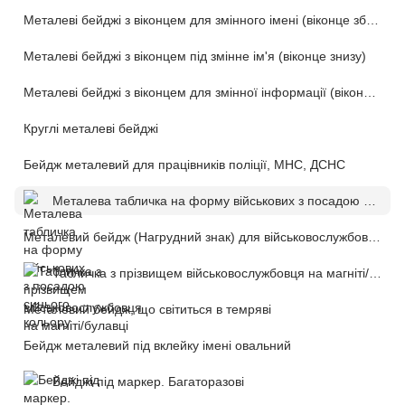
Металеві бейджі з віконцем для змінного імені (віконце збоку)
Металеві бейджі з віконцем під змінне ім'я (віконце знизу)
Металеві бейджі з віконцем для змінної інформації (віконце по центру)
Круглі металеві бейджі
Бейдж металевий для працівників поліції, МНС, ДСНС
Металева табличка на форму військових з посадою синього кольору
Металевий бейдж (Нагрудний знак) для військовослужбовців
Табличка з прізвищем військовослужбовця на магніті/булавці
Металевий бейдж, що світиться в темряві
Бейдж металевий під вклейку імені овальний
Бейджі під маркер. Багаторазові