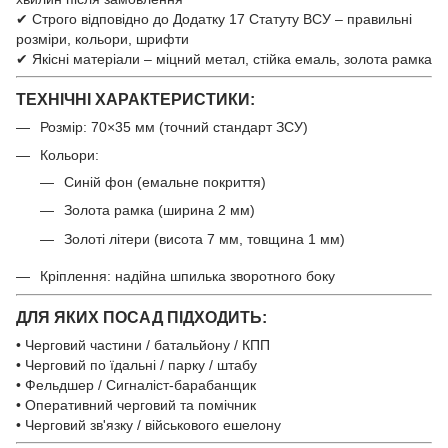
✔ Строго відповідно до Додатку 17 Статуту ВСУ – правильні
розміри, кольори, шрифти
✔ Якісні матеріали – міцний метал, стійка емаль, золота рамка
ТЕХНІЧНІ ХАРАКТЕРИСТИКИ:
Розмір: 70×35 мм (точний стандарт ЗСУ)
Кольори:
Синій фон (емальне покриття)
Золота рамка (ширина 2 мм)
Золоті літери (висота 7 мм, товщина 1 мм)
Кріплення: надійна шпилька зворотного боку
ДЛЯ ЯКИХ ПОСАД ПІДХОДИТЬ:
• Черговий частини / батальйону / КПП
• Черговий по їдальні / парку / штабу
• Фельдшер / Сигналіст-барабанщик
• Оперативний черговий та помічник
• Черговий зв'язку / військового ешелону