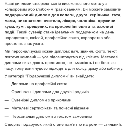
Наші дипломи створюються із високоякісного металу з
кольоровим або глибоким гравіюванням. Ви можете замовити
подарунковий диплом для колеги, друга, керівника, тата,
мами, вихователя, вчителя, лікаря, чоловіка, дружини,
кума, кумі, хрещених, на професійні свята та важливі
події
. Такий сувенір стане ідеальним подарунком на день
народження, ювілей, професійне свято, корпоратив або
просто як знак уваги.
Ми персоналізуємо кожен диплом: ім’я, звання, фото, текст,
логотип компанії — усе підлаштовуємо під клієнта. Металеві
дипломи виглядають престижно, не тьмяніють і не бояться
часу, тому вони чудово підходять для офісу, дому або кабінету.
У категорії “Подарункові дипломи” ви знайдете:
Дипломи на професійні свята
Оригінальні дипломи для друзів і родичів
Сувенірні дипломи з приколами
Металеві сертифікати та почесні відзнаки
Персональні дипломи з текстом замовника
Створіть подарунок, який стане пам’яттю на роки — стильний,