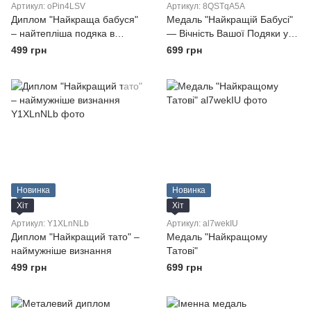
Артикул: oPin4LSV
Артикул: 8QSTqA5A
Диплом "Найкраща бабуся"
Медаль "Найкращій Бабусі"
– найтепліша подяка в
— Вічність Вашої Подяки у
металі
Металі
499 грн
699 грн
Новинка
Новинка
Хіт
Хіт
Артикул: Y1XLnNLb
Артикул: al7wekIU
Диплом "Найкращий тато" –
Медаль "Найкращому
наймужніше визнання
Татові"
499 грн
699 грн