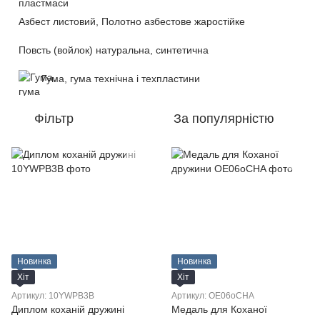
Азбест листовий, Полотно азбестове жаростійке
Повсть (войлок) натуральна, синтетична
Гума, гума технічна і техпластини
Фільтр
За популярністю
Новинка
Новинка
Хіт
Хіт
Артикул: 10YWPB3B
Артикул: OE06oCHA
Диплом коханій дружині
Медаль для Коханої