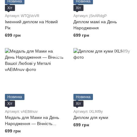
Новинка
Новинка
Хіт
Хіт
Артикул: WTQjVoVR
Артикул: jSnARdgP
Іменний диплом на Новий
Диплом мамі на День
Рік
Народження
699 грн
699 грн
Новинка
Новинка
Хіт
Хіт
Артикул: vAEtMnuv
Артикул: lXLf4f9y
Медаль для Мами на День
Диплом для куми
Народження — Вічність
699 грн
Вашої Любові у Металі
699 грн