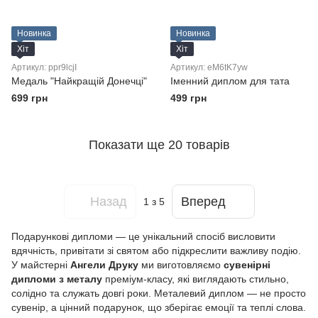
Новинка
Новинка
Хіт
Хіт
Артикул: ppr9lcjI
Артикул: eM6tK7yw
Медаль "Найкращій Донечці"
Іменний диплом для тата
699 грн
499 грн
Показати ще 20 товарів
Назад
Вперед
1
з 5
Подарункові дипломи — це унікальний спосіб висловити
вдячність, привітати зі святом або підкреслити важливу подію.
У майстерні
Ангели Друку
ми виготовляємо
сувенірні
дипломи з металу
преміум-класу, які виглядають стильно,
солідно та служать довгі роки. Металевий диплом — не просто
сувенір, а цінний подарунок, що зберігає емоції та теплі слова.