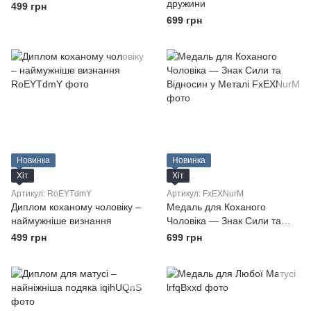
дружини
499 грн
699 грн
Новинка
Новинка
Хіт
Хіт
Артикул: RoEYTdmY
Артикул: FxEXNurM
Диплом коханому чоловіку –
Медаль для Коханого
наймужніше визнання
Чоловіка — Знак Сили та
Відносин у Металі
499 грн
699 грн