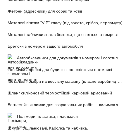
Жетони (адресники) для собак та котів
Металеві візитки "VIP" класу (під золото, срібло, перламутр)
Металеві таблички знаків безпеки, що світяться в темряві
Брелоки з номером вашого автомобіля
Автообкладинки для документів з номером і логотипом авто
Таблички адресні для будинків, що світяться в темряві
Металеві номери на весільну машину (власне виробництво)
Шланг силіконовий термостійкий харчовий армований
Вогнестійкі килимки для зварювальних робіт — килимок зварника (розкладний переносний)
Полімери, пластики, пластмаси
Шнури, Ущільнювачі, Каболка та набивка.