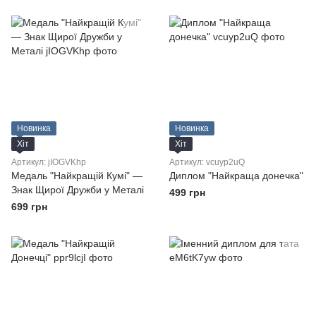
Новинка
Новинка
Хіт
Хіт
Артикул: jIOGVKhp
Артикул: vcuyp2uQ
Медаль "Найкращій Кумі" —
Диплом "Найкраща донечка"
Знак Щирої Дружби у Металі
499 грн
699 грн