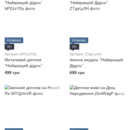
Новинка
Новинка
Хіт
Хіт
Артикул: bPS1sYDy
Артикул: ZTgeLy3H
Металевий диплом
Іменна медаль "Найкращий
"Найкращий дідусь"
Дідусь"
499 грн
699 грн