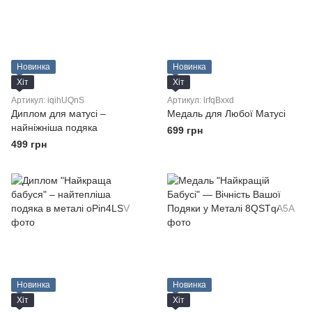
Новинка
Новинка
Хіт
Хіт
Артикул: iqihUQnS
Артикул: lrfqBxxd
Диплом для матусі –
Медаль для Любої Матусі
найніжніша подяка
699 грн
499 грн
Новинка
Новинка
Хіт
Хіт