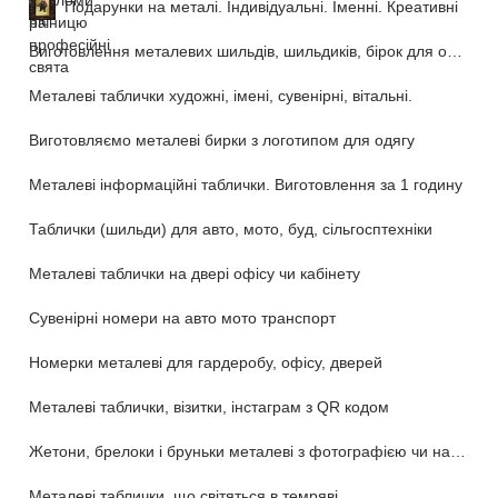
Подарунки на металі. Індивідуальні. Іменні. Креативні
Виготовлення металевих шильдів, шильдиків, бірок для обладнання та техніки
Металеві таблички художні, імені, сувенірні, вітальні.
Виготовляємо металеві бирки з логотипом для одягу
Металеві інформаційні таблички. Виготовлення за 1 годину
Таблички (шильди) для авто, мото, буд, сільгосптехніки
Металеві таблички на двері офісу чи кабінету
Сувенірні номери на авто мото транспорт
Номерки металеві для гардеробу, офісу, дверей
Металеві таблички, візитки, інстаграм з QR кодом
Жетони, брелоки і бруньки металеві з фотографією чи написом
Металеві таблички, що світяться в темряві