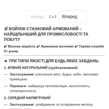
Назад
Вперед
1
з 2
🛒 ВОЙЛОК СТАНКОВИЙ АРМОВАНИЙ –
НАЙЩІЛЬНІШИЙ ДЛЯ ПРОМИСЛОВОСТІ ТА
ПОБУТУ
✔️ Висока міцність ✔️ Армоване волокно ✔️ Термін служби
5+ років
🔹 ТРИ ТИПИ ЯКОСТІ ДЛЯ БУДЬ-ЯКИХ ЗАВДАНЬ:
1. М'ЯКИЙ НАТУРАЛЬНИЙ
(грубововняний)
Застосування
: утеплення авто, будок, кабін, житлових
приміщень
Переваги
: найкраща теплоізоляція, екологічність,
гіпоалергенність
2. СЕРЕДНІЙ НАПІВГРУБИЙ
Застосування
: шліфування та полірування металу,