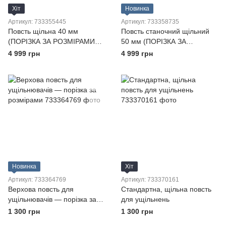
Хіт
Новинка
Артикул: 733355445
Артикул: 733358735
Повсть щільна 40 мм
Повсть станочний щільний
(ПОРІЗКА ЗА РОЗМІРАМИ
50 мм (ПОРІЗКА ЗА
ЗАМОВНИКА)
РОЗМІРАМИ ЗАМОВНИКА)
4 999 грн
4 999 грн
Новинка
Хіт
Артикул: 733364769
Артикул: 733370161
Верхова повсть для
Стандартна, щільна повсть
ущільнювачів — порізка за
для ущільнень
розмірами
1 300 грн
1 300 грн