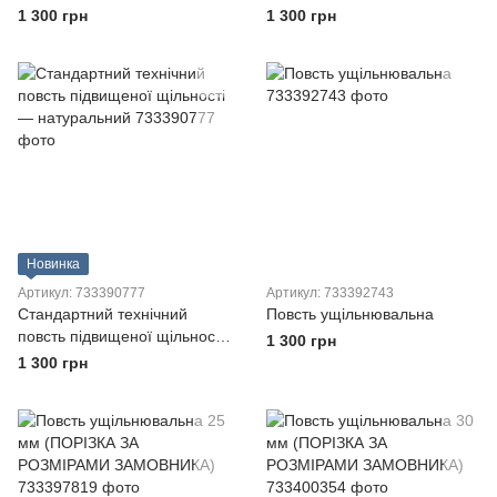
1 300 грн
1 300 грн
Новинка
Артикул: 733390777
Артикул: 733392743
Стандартний технічний
Повсть ущільнювальна
повсть підвищеної щільності
1 300 грн
— натуральний
1 300 грн