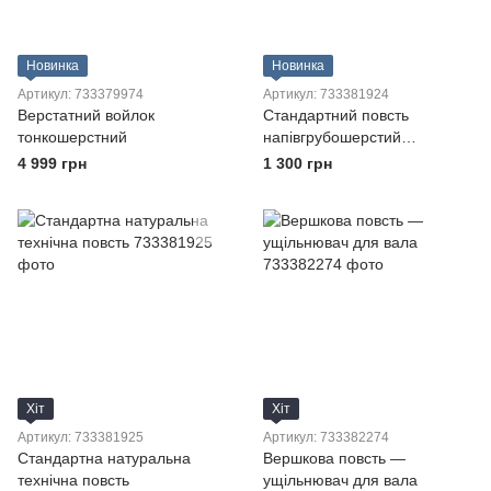
Новинка
Новинка
Артикул: 733379974
Артикул: 733381924
Верстатний войлок
Стандартний повсть
тонкошерстний
напівгрубошерстий
ущільнювач для вала
4 999 грн
1 300 грн
Хіт
Хіт
Артикул: 733381925
Артикул: 733382274
Стандартна натуральна
Вершкова повсть —
технічна повсть
ущільнювач для вала