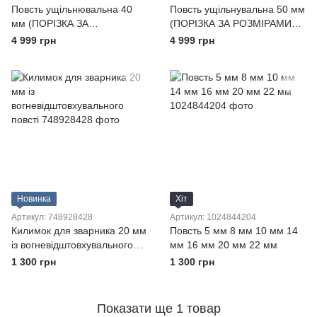
Повсть ущільнювальна 40
Повсть ущільнувальна 50 мм
мм (ПОРІЗКА ЗА
(ПОРІЗКА ЗА РОЗМІРАМИ
РОЗМІРАМИ ЗАМОВНИКА)
ЗАМОВНИКА)
4 999 грн
4 999 грн
Новинка
Хіт
Артикул: 748928428
Артикул: 1024844204
Килимок для зварника 20 мм
Повсть 5 мм 8 мм 10 мм 14
із вогневідштовхувального
мм 16 мм 20 мм 22 мм
повсті
1 300 грн
1 300 грн
Показати ще 1 товар