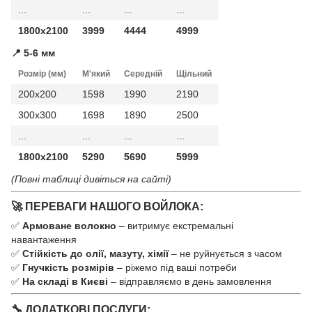
...
...
...
...
1800x2100
3999
4444
4999
📍 5-6 мм
Розмір (мм)
М'який
Середній
Щільний
200x200
1598
1990
2190
300x300
1698
1890
2500
...
...
...
...
1800x2100
5290
5690
5999
(Повні таблиці дивіться на сайті)
🚀 ПЕРЕВАГИ НАШОГО ВОЙЛОКА:
✅
Армоване волокно
– витримує екстремальні
навантаження
✅
Стійкість до олії, мазуту, хімії
– не руйнується з часом
✅
Гнучкість розмірів
– ріжемо під ваші потреби
✅
На складі в Києві
– відправляємо в день замовлення
🔧 ДОДАТКОВІ ПОСЛУГИ: