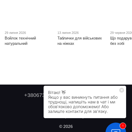
29 липня 2026
13 липня 2026
29 червня 202
Войлок технічний
Таблички для військових
Що подарув
натуральний
на ніжках
без хобі
+380673179749
+380505478711
Контактна інформація
Повна версія сайту
© 2026