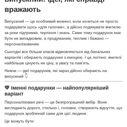
вражають
Випускний — це особливий момент, коли хочеться не просто
подарувати щось «для галочки», а дійсно подякувати вчителю
за роки підтримки, терпіння і знань. Саме тому подарунок має
бути не випадковим, а продуманим, теплим і бажано —
персоналізованим.
Сьогодні все більше класів відмовляються від банальних
варіантів і обирають подарунки з емоцією. І це логічно: вчителі
найбільше цінують не ціну, а увагу та пам’ять.
Нижче — ідеї подарунків, які зараз дійсно обирають на
випускний 👇
💛 Іменні подарунки — найпопулярніший
варіант
Персоналізовані речі — це безпрограшний вибір. Вони
виглядають дорого, стильно і, головне, створюють відчуття, що
подарунок зроблений саме для цієї людини.
Це можуть бути: