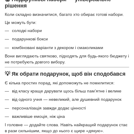
рішення
Коли складно визначитися, багато хто обирає готові набори.
Це можуть бути:
солодкі набори
подарункові бокси
комбіновані варіанти з декором і смаколиками
Вони виглядають святково, підходять для будь-якого бюджету і
не потребують довгого вибору.
💡 Як обрати подарунок, щоб він сподобався
Є кілька простих порад, які допоможуть не помилитися:
від класу краще дарувати щось більш пам’ятне і велике
від одного учня — невеликий, але душевний подарунок
персоналізація завжди додає цінності
важливіше емоція, ніж ціна
І головне — додайте слова. Навіть найкращий подарунок стає
в рази сильнішим, якщо до нього є щире «дякую».