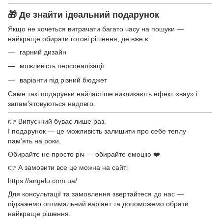
🎁 Де знайти ідеальний подарунок
Якщо не хочеться витрачати багато часу на пошуки —
найкраще обирати готові рішення, де вже є:
гарний дизайн
можливість персоналізації
варіанти під різний бюджет
Саме такі подарунки найчастіше викликають ефект «вау» і
запам’ятовуються надовго.
👉 Випускний буває лише раз.
І подарунок — це можливість залишити про себе теплу
пам’ять на роки.
Обирайте не просто річ — обирайте емоцію ❤️
👉 А замовити все це можна на сайті
https://angelu.com.ua/
Для консультації та замовлення звертайтеся до нас —
підкажемо оптимальний варіант та допоможемо обрати
найкраще рішення.