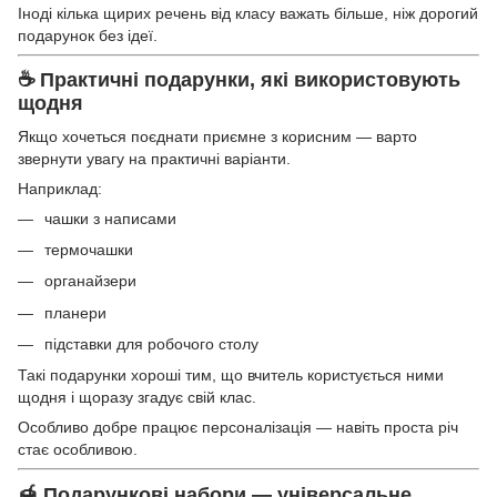
Іноді кілька щирих речень від класу важать більше, ніж дорогий
подарунок без ідеї.
☕ Практичні подарунки, які використовують
щодня
Якщо хочеться поєднати приємне з корисним — варто
звернути увагу на практичні варіанти.
Наприклад:
чашки з написами
термочашки
органайзери
планери
підставки для робочого столу
Такі подарунки хороші тим, що вчитель користується ними
щодня і щоразу згадує свій клас.
Особливо добре працює персоналізація — навіть проста річ
стає особливою.
🍯 Подарункові набори — універсальне