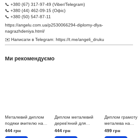
📞 +380 (67) 317-97-49 (Viber/Telegram)
📞 +380 (44) 462-09-15 (Офіс)
📞 +380 (50) 547-87-11
https://angelu.com.ua/p2530066294-diplomy-dlya-
nagrazhdeniya.html/
✉️ Написати в Telegram:
https://t.me/angeli_druku
Ми рекомендуємо
Металевий диплом
Диплом металевий
Диплом грамоту
подяки вчителю на
дерев'яний для
металева на
дерев'яній плакетці
вчителя подяки за
підкладці з пова
444 грн
444 грн
499 грн
видатний внесок у
для вчителя