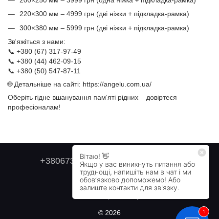
220×300 мм – 4999 грн (дві ніжки + підкладка-рамка)
300×380 мм – 5999 грн (дві ніжки + підкладка-рамка)
Зв'яжіться з нами:
📞 +380 (67) 317-97-49
📞 +380 (44) 462-09-15
📞 +380 (50) 547-87-11
🌐 Детальніше на сайті:
https://angelu.com.ua/
Оберіть гідне вшанування пам'яті рідних – довіртеся
професіоналам!
+380673179749
+380505478711
Контактна інформація
Повна версія сайту
© 2026