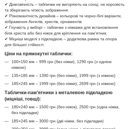
✔ Довговічність – таблички не вигоряють на сонці, не корозіють
та зберігають чіткість зображення.
✔ Різноманітність дизайнів – кольорові та чорно-білі варіанти,
зображення Ангелів, хрестів, орнаментів.
✔ Гнучкість у виборі – таблички з ніжками для встановлення
біля хреста або без ніжок для кріплення на пам'ятник.
✔ Міцніші моделі з підкладкою – додаткова рамка та опора
для більшої стійкості.
Ціни на прямокутні таблички:
100×150 мм – 999 грн (без ніжки), 1290 грн (з однією
ніжкою)
135×185 мм – 1390 грн (без ніжки), 1999 грн (з ніжкою)
185×245 мм – 1999 грн (без ніжки), 2699 грн (з ніжкою)
Таблички-пам'ятники з металевою підкладкою
(міцніші, товщі):
180×240 мм – 1500 грн (без ніжок), 2500 грн (одна ніжка,
без підкладки)
185×245 мм – 3000 грн (дві ніжки, без підкладки)
200×250 мм – 3999 грн (одна ніжка + підкладка-рамка)