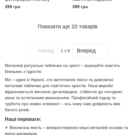
399 грн
399 грн
Показати ще 20 товарів
Назад
Вперед
1
з 9
Металеві ритуальні таблички на хрест – вшануйте пам'ять
близьких з гідністю
Ми – єдині в Україні, хто виготовляє якісні та довговічні
металеві таблички для пам'ятних хрестів. Наші вироби
відзначаються високою деталізацією, стійкістю до погодних
умов та естетичним виконанням. Професійний підхід та
турбота про кожен елемент – ось чому нам довіряють вже
багато років.
Наші переваги:
✔ Виключна якість – використовуємо міцні металеві основи та
якісні матеріали.