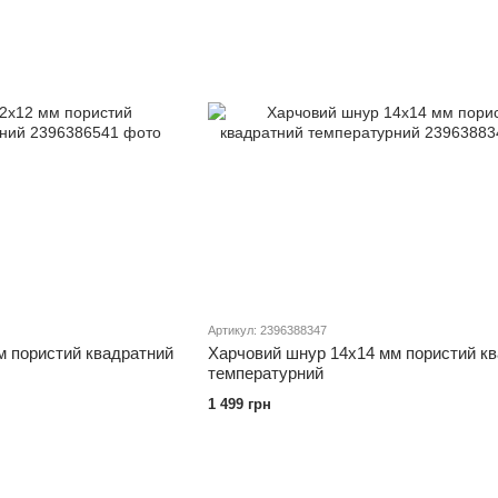
Артикул: 2396388347
м пористий квадратний
Харчовий шнур 14х14 мм пористий к
температурний
1 499 грн