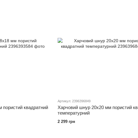
Артикул: 2396396849
м пористий квадратний
Харчовий шнур 20х20 мм пористий к
температурний
2 299 грн