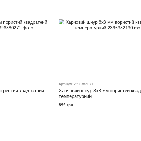
Артикул: 2396382130
пористий квадратний
Харчовий шнур 8х8 мм пористий ква
температурний
899 грн