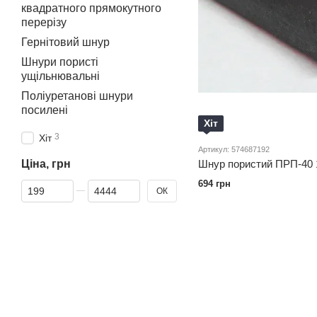
квадратного прямокутного
перерізу
Гернітовий шнур
Шнури пористі
ущільнювальні
Поліуретанові шнури
посилені
Хіт
3
Хіт
Артикул: 574687192
Шнур пористий ПРП-40
Ціна, грн
694 грн
Від Ціна, грн
До Ціна, грн
ОК