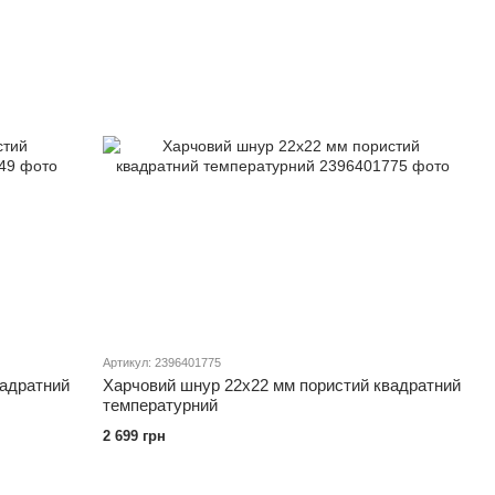
Артикул: 2396401775
вадратний
Харчовий шнур 22х22 мм пористий квадратний
температурний
2 699 грн