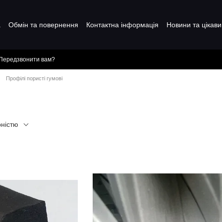
а
Обмін та повернення
Контактна інформація
Новини та цікави
Передзвонити вам?
Профілі пористі гумові
рністю