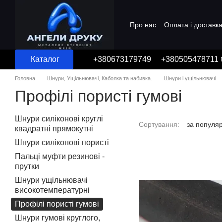
Перейти до основного контенту
Про нас
Оплата і доставк
Угода користувача
Каталог
+380673179749
+380505478711
Головна
Шнури, Ущільнювачі, Каболка та набивка.
Шнури і ущільнювачі
Профілі пористі гумові
Шнури силіконові круглі
Сортування:
за популя
квадратні прямокутні
Шнури силіконові пористі
Пальці муфти резинові -
прутки
Шнури ущільнювачі
високотемпературні
Профілі пористі гумові
Шнури гумові круглого,