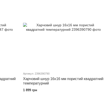
Артикул: 2396390790
вадратний
Харчовий шнур 16х16 мм пористий квадратний
температурний
1 899 грн