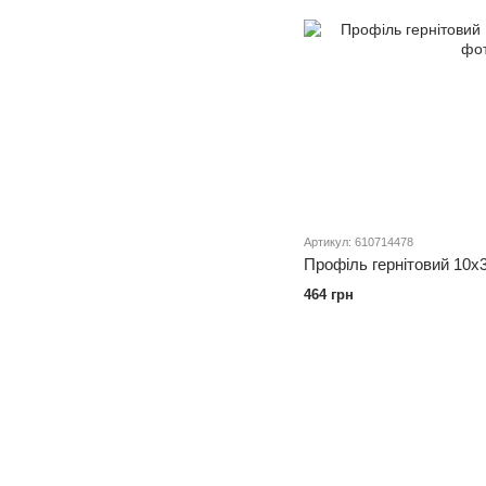
Артикул: 610714478
Профіль гернітовий 10х
464 грн