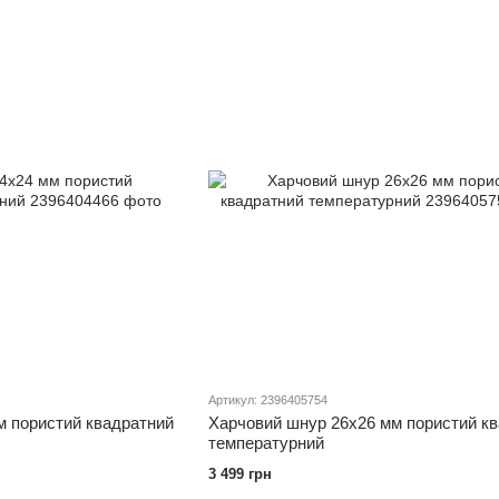
Артикул: 2396405754
м пористий квадратний
Харчовий шнур 26х26 мм пористий к
температурний
3 499 грн