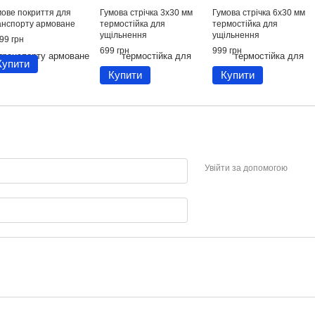
мове покриття для
Гумова стрічка 3х30 мм
Гумова стрічка 6х30 мм
анспорту армоване
термостійка для
термостійка для
ущільнення
ущільнення
99 грн
699 грн
999 грн
Купити
Купити
Купити
Увійти за допомогою