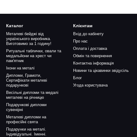
Каталог
Клієнтам
Металеві бейджі від
Вхід до кабінету
українського виробника.
Про нас
Виготовимо за 1 годину!
Оплата і доставка
Ритуальні таблички, овали та
медальйони на хрест чи
Обмін та повернення
пам'ятник
Контактна інформація
Ікони на металі
Новини та цікавинки звідусіль
Дипломи, Грамоти,
Блог
Сертифікати металеві
подарункові
Угода користувача
Весільні дипломи та медалі
металеві на річницю
Подарункові дипломи
сувенірні
Металеві дипломи на
професійні свята
Подарунки на металі.
Індивідуальні. Іменні.