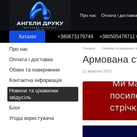
Перейти до основного контенту
Про нас
Оплата і доставк
Угода користувача
Каталог
+380673179749
+380505478711
Про нас
Головна
Новини та цікавинки з
Армована ст
Оплата і доставка
Обмін та повернення
12 вересня 2025
Контактна інформація
Новини та цікавинки
звідусіль
Блог
Угода користувача