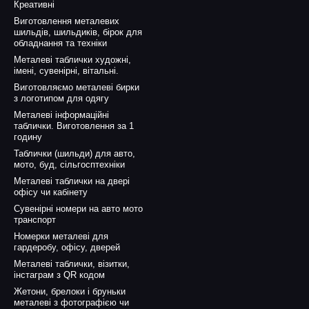
Креативні
Виготовлення металевих
шильдів, шильдиків, бірок для
обладнання та техніки
Металеві таблички художні,
імені, сувенірні, вітальні.
Виготовляємо металеві бирки
з логотипом для одягу
Металеві інформаційні
таблички. Виготовлення за 1
годину
Таблички (шильди) для авто,
мото, буд, сільгосптехніки
Металеві таблички на двері
офісу чи кабінету
Сувенірні номери на авто мото
транспорт
Номерки металеві для
гардеробу, офісу, дверей
Металеві таблички, візитки,
інстаграм з QR кодом
Жетони, брелоки і бруньки
металеві з фотографією чи