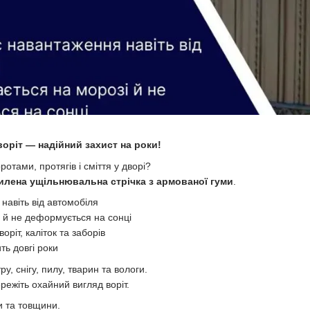
воріт — надійний захист на роки!
ротами, протягів і сміття у дворі?
илена ущільнювальна стрічка з армованої гуми
.
авіть від автомобіля
і й не деформується на сонці
оріт, каліток та заборів
ть довгі роки
тру, снігу, пилу, тварин та вологи.
режіть охайний вигляд воріт.
ри та товщини.