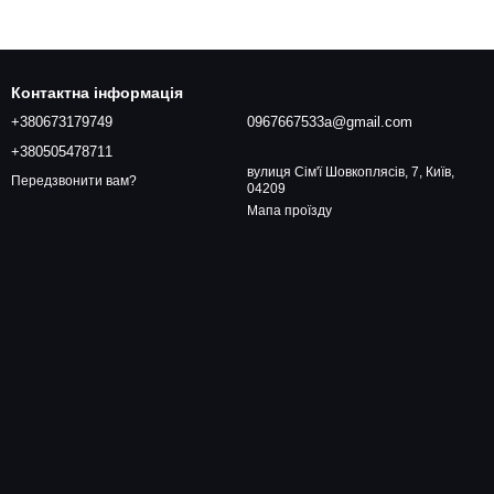
Контактна інформація
+380673179749
0967667533a@gmail.com
+380505478711
вулиця Сім'ї Шовкоплясів, 7, Київ,
Передзвонити вам?
04209
Мапа проїзду