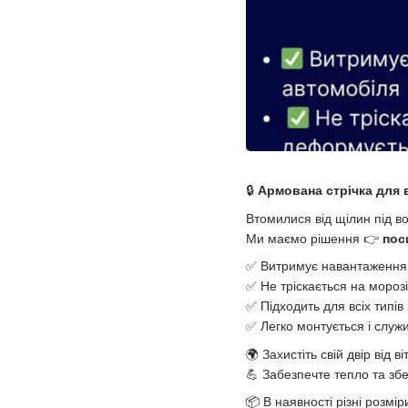
🔒
Армована стрічка для 
Втомилися від щілин під во
Ми маємо рішення 👉
пос
✅ Витримує навантаження н
✅ Не тріскається на мороз
✅ Підходить для всіх типів в
✅ Легко монтується і служи
🌍 Захистіть свій двір від ві
💪 Забезпечте тепло та збе
📦 В наявності різні розмі