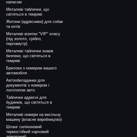
написом
Металеві таблички, що
світяться в темряві
Жетони (адресники) для собак
та котів
Металеві візитки "VIP" класу
(під золото, срібло,
перламутр)
Металеві таблички знаків
безпеки, що світяться в
темряві
Брелоки з номером вашого
автомобіля
Автообкладинки для
документів з номером і
логотипом авто
Таблички адресні для
будинків, що світяться в
темряві
Металеві номери на весільну
машину (власне виробництво)
Шланг силіконовий
термостійкий харчовий
армований