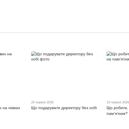
29 червня 2026
19 червня 202
х на ніжках
Що подарувати директору без хобі
Що робити,
пам'ятник?