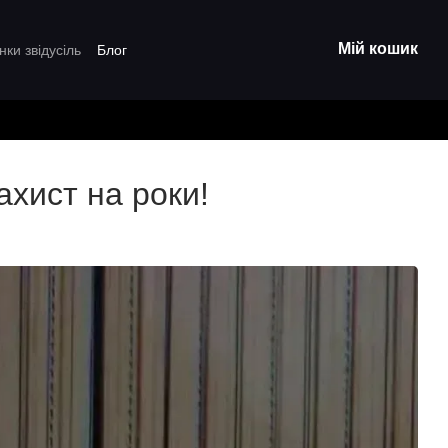
Мій кошик
нки звідусіль
Блог
ахист на роки!