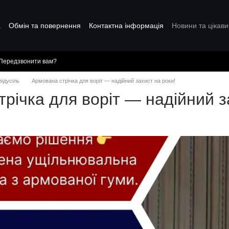
а
Обмін та повернення
Контактна інформація
Новини та цікави
Передзвонити вам?
відусіль
Армована стрічка для воріт — надійний захист на роки!
річка для воріт — надійний з