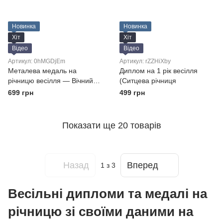
Новинка
Новинка
Хіт
Хіт
Відео
Відео
Артикул: 0hMGDjEm
Артикул: rZZHiXby
Металева медаль на
Диплом на 1 рік весілля
річницю весілля — Вічний
(Ситцева річниця
символ вашого щастя
699 грн
499 грн
Показати ще 20 товарів
Назад
Вперед
1
з 3
Весільні дипломи та медалі на
річницю зі своїми даними на