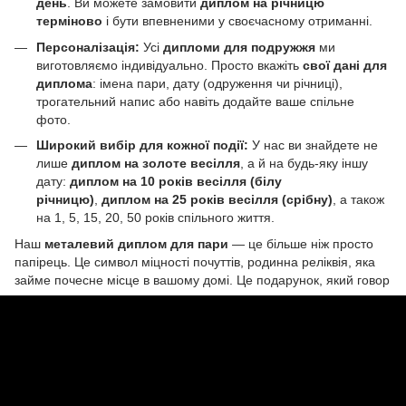
день
. Ви можете замовити
диплом на річницю
терміново
і бути впевненими у своєчасному отриманні.
Персоналізація:
Усі
дипломи для подружжя
ми
виготовляємо індивідуально. Просто вкажіть
свої дані для
диплома
: імена пари, дату (одруження чи річниці),
трогательний напис або навіть додайте ваше спільне
фото.
Широкий вибір для кожної події:
У нас ви знайдете не
лише
диплом на золоте весілля
, а й на будь-яку іншу
дату:
диплом на 10 років весілля (білу
річницю)
,
диплом на 25 років весілля (срібну)
, а також
на 1, 5, 15, 20, 50 років спільного життя.
Наш
металевий диплом для пари
— це більше ніж просто
папірець. Це символ міцності почуттів, родинна реліквія, яка
займе почесне місце в вашому домі. Це подарунок, який говор