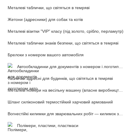
Металеві таблички, що світяться в темряві
Жетони (адресники) для собак та котів
Металеві візитки "VIP" класу (під золото, срібло, перламутр)
Металеві таблички знаків безпеки, що світяться в темряві
Брелоки з номером вашого автомобіля
Автообкладинки для документів з номером і логотипом авто
Таблички адресні для будинків, що світяться в темряві
Металеві номери на весільну машину (власне виробництво)
Шланг силіконовий термостійкий харчовий армований
Вогнестійкі килимки для зварювальних робіт — килимок зварника (розкладний переносний)
Полімери, пластики, пластмаси