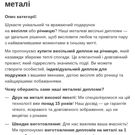
металі
Опис категорії:
Шукаєте унікальний та вражаючий подарунок
на
весілля
або
річницю
? Наші металеві весільні дипломи —
це ідеальне рішення, щоб висловити любов та привітати пару
з найважливішими моментами в їхньому житті.
Ми пропонуємо
купити весільний диплом на річницю
, який
назавжди збереже теплі спогади. Це елегантний і довговічний
презент, який підкреслить значимість події. Ви можете
створити особистий,
індивідуальний диплом для
подружжя
з вашими іменами, датою весілля або річниці та
найщирішими побажаннями.
Чому обирають саме наші металеві дипломи?
Друк на металі високої якості:
Ми спеціалізуємося на цій
технології вже
понад 15 років
! Наш досвід — це гарантія
чіткого, яскравого та довговічного зображення, що не
вицвітає з роками.
Швидке виготовлення:
Для нас важлива ваша вчасність!
Ми пропонуємо
виготовлення дипломів на металі за 1