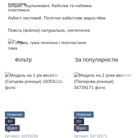
Шнури, Ущільнювачі, Каболка та набивка.
Азбест листовий, Полотно азбестове жаростійке
Повсть (войлок) натуральна, синтетична
Гума, гума технічна і техпластини
Фільтр
За популярністю
Новинка
Новинка
Хіт
Хіт
Відео
Відео
Артикул: 18359290
Артикул: 34739171