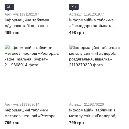
Хіт
Хіт
Артикул: 1191192197
Артикул: 1191201977
Інформаційна табличка
Інформаційна табличка
«Душова кабіна, ванна
«Господарська кімната,
кімната»
підсобне приміщення,
499 грн
498 грн
підсобка, кладовка, комора»
Артикул: 2119368014
Артикул: 2119370220
Інформаційні таблички
Інформаційні таблички з
металеві неонові «Ресторан,
металу світні «Гардероб,
кафе, їдальня, буфет»
роздягальня, вішалка»
799 грн
799 грн