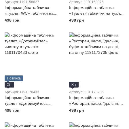
Артикул: 1191158627
Артикул: 1191168076
Інформаційна табличка
Інформаційна табличка
«Туалет WC» таблички на
«Туалет» таблички на туалет
туалет з металу круглі
металеві на липучці
498 грн
498 грн
Новинка
Хіт
Хіт
Артикул: 1191170433
Артикул: 1191173705
Інформаційна табличка
Інформаційна табличка
туалет. «Дотримуйтесь
«Ресторан, кафе, їдальня,
чистоту в туалеті»
буфет» таблички на двері,
498 грн
498 грн
на стіну