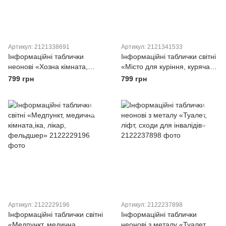
Артикул: 2121338691
Артикул: 2121341533
Інформаційні таблички
Інформаційні таблички світні
неонові «Хозна кімната,
«Місто для куріння, куряча
підсобне приміщення,
кімната»
799 грн
799 грн
підсообка, кладка, комора»
Артикул: 2122229196
Артикул: 2122237898
Інформаційні таблички світні
Інформаційні таблички
«Медпункт, медична
неонові з металу «Туалет,