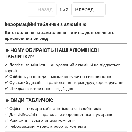
Назад
Вперед
1
з 2
Інформаційні таблички з алюмінію
Виготовлення на замовлення – стиль, довговічність,
професійний вигляд
🔹 ЧОМУ ОБИРАЮТЬ НАШІ АЛЮМІНІЄВІ
ТАБЛИЧКИ?
✔ Легкість та міцність – анодований алюміній не піддається
корозії
✔ Стійкість до погоди – можливе вуличне використання
✔ Сучасний дизайн – гравіювання, термодрук, фрезерування
✔ Швидке виготовлення – від 1 дня
🔹 ВИДИ ТАБЛИЧОК:
✅ Офісні – номери кабінетів, імена співробітників
✅ Для ЖК/ОСББ – правила, заборонні знаки, нумерація
✅ Рекламні – з логотипами компаній
✅ Інформаційні – графік роботи, контакти