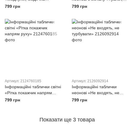
кімната,іка, лікар,
ліфт, сходи для інвалідів»
799 грн
799 грн
фельдшер»
Артикул: 2124760185
Артикул: 2126092914
Інформаційні таблички світні
Інформаційні таблички
«Рітка покажчик напрям
неонові «Не входять, не
руху»
турбувати»
799 грн
799 грн
Показати ще 3 товара