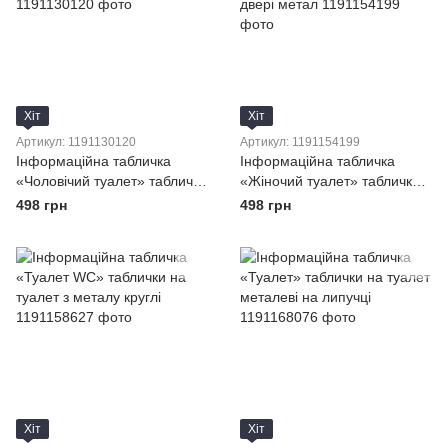
Хіт
Хіт
Артикул: 1191130120
Артикул: 1191154199
Інформаційна табличка
Інформаційна табличка
«Чоловічий туалет» таблички
«Жіночий туалет» таблички
на туалет металеві
на туалет піктограма на
498 грн
498 грн
двері метал
Хіт
Хіт