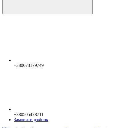
+380673179749
+380505478711
Замовити дзвінок