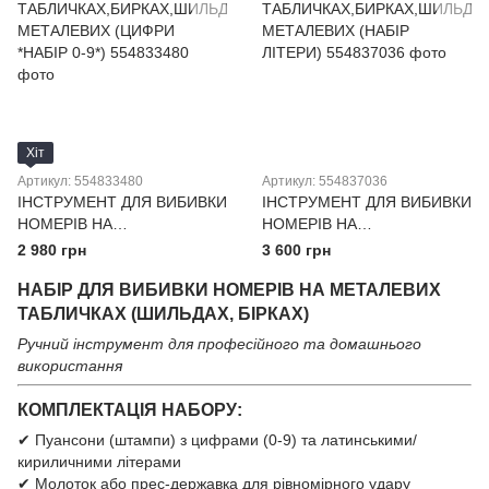
Хіт
Артикул: 554833480
Артикул: 554837036
ІНСТРУМЕНТ ДЛЯ ВИБИВКИ
ІНСТРУМЕНТ ДЛЯ ВИБИВКИ
НОМЕРІВ НА
НОМЕРІВ НА
ТАБЛИЧКАХ,БИРКАХ,ШИЛЬ
ТАБЛИЧКАХ,БИРКАХ,ШИЛЬ
2 980 грн
3 600 грн
ДАХ МЕТАЛЕВИХ (ЦИФРИ
ДАХ МЕТАЛЕВИХ (НАБІР
НАБІР ДЛЯ ВИБИВКИ НОМЕРІВ НА МЕТАЛЕВИХ
*НАБІР 0-9*)
ЛІТЕРИ)
ТАБЛИЧКАХ (ШИЛЬДАХ, БІРКАХ)
Ручний інструмент для професійного та домашнього
використання
КОМПЛЕКТАЦІЯ НАБОРУ:
✔ Пуансони (штампи) з цифрами (0-9) та латинськими/
кириличними літерами
✔ Молоток або прес-державка для рівномірного удару