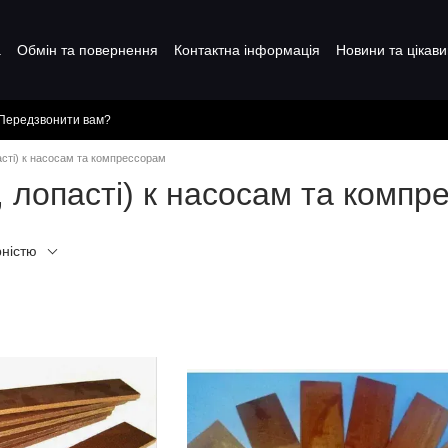
а
Обмін та повернення
Контактна інформація
Новини та цікави
Передзвонити вам?
асті) к насосам та компрессорам
 лопасті) к насосам та компр
рністю