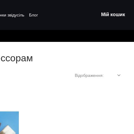
Мій кошик
нки звідусіль
Блог
ессорам
Відображення: