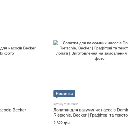
Новинка
Артикул: BiPria8n
асосів Becker
Лопатки для вакуумних насосів Domin
Rietschle, Becker | Графітові та тексто
лопаті | Виготовлення на замовлення
2 322 грн