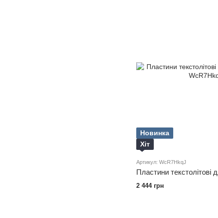
Новинка
Хіт
Артикул: WcR7HkqJ
Пластини текстолітові 
2 444 грн