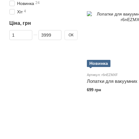
24
Новинка
4
Хіт
Ціна, грн
Від Ціна, грн
До Ціна, грн
ОК
Новинка
Артикул: r6nEZMXF
Лопатки для вакуумних
699 грн