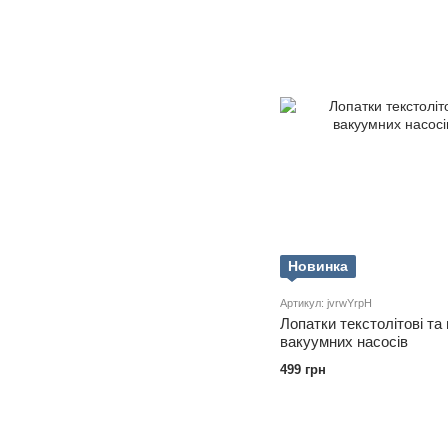
Новинка
Артикул: jvrwYrpH
Лопатки текстолітові та 
вакуумних насосів
499 грн