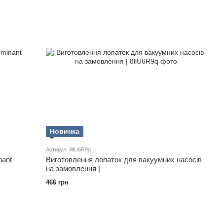
Новинка
Артикул: 8llU6R9q
nant
Виготовлення лопаток для вакуумних насосів
на замовлення |
466 грн