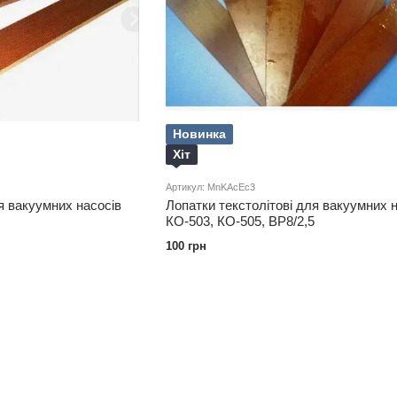
Новинка
Хіт
Артикул: MnKAcEc3
я вакуумних насосів
Лопатки текстолітові для вакуумних 
КО-503, КО-505, ВР8/2,5
100 грн