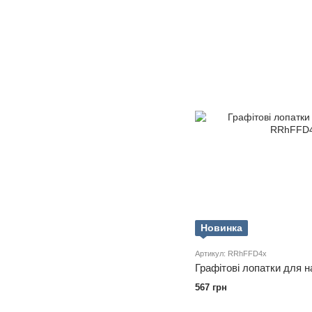
Новинка
Артикул: RRhFFD4x
Графітові лопатки для н
567 грн