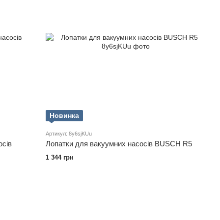
Новинка
Артикул: 8y6sjKUu
осів
Лопатки для вакуумних насосів BUSCH R5
1 344 грн