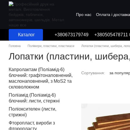
Перейти до основного контенту
Про нас
Оплата і доставк
Угода користувача
Каталог
+380673179749
+380505478711
Головна
Полімери, пластики, пластмаси
Лопатки (пластини, шибера, лоп
Лопатки (пластини, шибера,
Капролактам (Поліамід-6)
Сортування:
за популя
блочний: графітонаповнений,
маслонаповнений, з MoS2 та
скловолокном
Поліамід (Поліамід-6)
блочний: листи, стержні
Поліоксителен (листи,
стрижні)
Фторопласт, вироби з
фторопласту