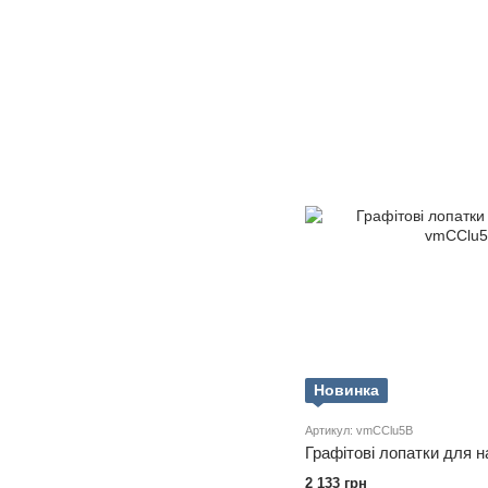
Новинка
Артикул: vmCClu5B
Графітові лопатки для н
2 133 грн