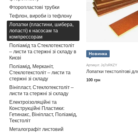
Фторопластові трубки
Тефлон, вироби із тефлону
Лопатки (пластини, шибера,
лопасті) к насосам та
компрессорам
Поліамід та Стеклотекстоліт
– листи та стержні зі складу в
Новинка
Києві
Артикул: Jq7sRKZY
Поліамід, Мерканіт,
Лопатки текстолітові дл
Стеклотекстоліт – листи та
стержні зі складу
100 грн
Вініпласт, Стеклотекстоліт –
листи та стержні зі складу
Електроізоляційні та
Конструкційні Пластики:
Гетинакс, Вініпласт, Поліамід,
Текстоліт
Металографіт листовий