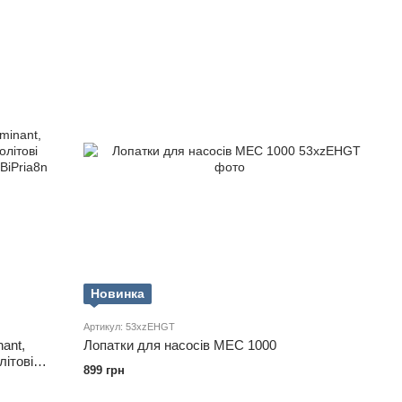
Новинка
Артикул: 53xzEHGT
ant,
Лопатки для насосів MEC 1000
літові
899 грн