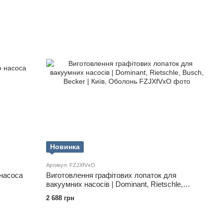
Новинка
Артикул: FZJXfVxO
 насоса
Виготовлення графітових лопаток для
вакуумних насосів | Dominant, Rietschle,
Busch, Becker | Київ, Оболонь
2 688 грн