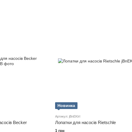
Новинка
Артикул: jBnEKIrl
асосів Becker
Лопатки для насосів Rietschle
1 грн