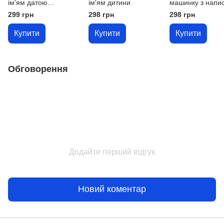
ім'ям датою
ім'ям дитини
машинку з напи
народження й містом
ЗСУ
299 грн
298 грн
298 грн
Купити
Купити
Купити
Обговорення
Додайте перший відгук
Новий коментар