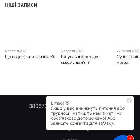
Інші записи
6 серпня 2026
3 серпня 2026
27 липня 2026
Що подарувати на ювілей
Ритуальні фото для
Сувенірний 
скверів пам’яті
металі
+380673179749
+380505478711
Контактна інформація
Повна версія сайту
© 2026