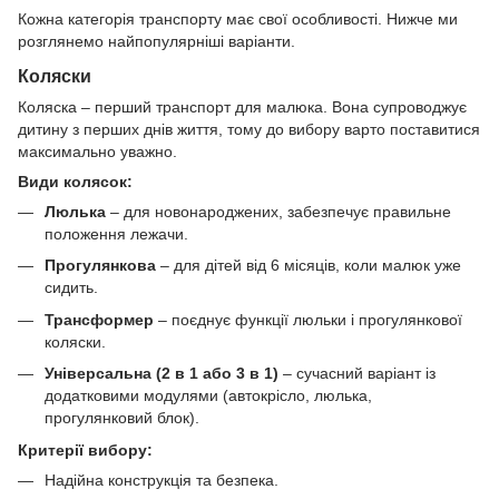
Кожна категорія транспорту має свої особливості. Нижче ми
розглянемо найпопулярніші варіанти.
Коляски
Коляска – перший транспорт для малюка. Вона супроводжує
дитину з перших днів життя, тому до вибору варто поставитися
максимально уважно.
Види колясок:
Люлька
– для новонароджених, забезпечує правильне
положення лежачи.
Прогулянкова
– для дітей від 6 місяців, коли малюк уже
сидить.
Трансформер
– поєднує функції люльки і прогулянкової
коляски.
Універсальна (2 в 1 або 3 в 1)
– сучасний варіант із
додатковими модулями (автокрісло, люлька,
прогулянковий блок).
Критерії вибору:
Надійна конструкція та безпека.