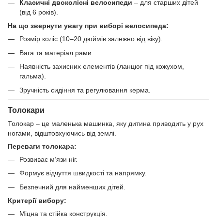
Класичні двоколісні велосипеди
– для старших дітей
(від 6 років).
На що звернути увагу при виборі велосипеда:
Розмір коліс (10–20 дюймів залежно від віку).
Вага та матеріал рами.
Наявність захисних елементів (ланцюг під кожухом,
гальма).
Зручність сидіння та регулювання керма.
Толокари
Толокар – це маленька машинка, яку дитина приводить у рух
ногами, відштовхуючись від землі.
Переваги толокара:
Розвиває м’язи ніг.
Формує відчуття швидкості та напрямку.
Безпечний для найменших дітей.
Критерії вибору:
Міцна та стійка конструкція.