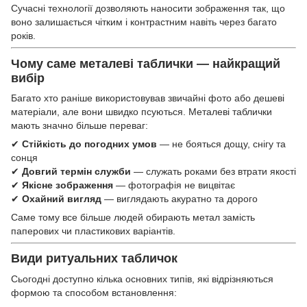
Сучасні технології дозволяють наносити зображення так, що
воно залишається чітким і контрастним навіть через багато
років.
Чому саме металеві таблички — найкращий
вибір
Багато хто раніше використовував звичайні фото або дешеві
матеріали, але вони швидко псуються. Металеві таблички
мають значно більше переваг:
✔
Стійкість до погодних умов
— не бояться дощу, снігу та
сонця
✔
Довгий термін служби
— служать роками без втрати якості
✔
Якісне зображення
— фотографія не вицвітає
✔
Охайний вигляд
— виглядають акуратно та дорого
Саме тому все більше людей обирають метал замість
паперових чи пластикових варіантів.
Види ритуальних табличок
Сьогодні доступно кілька основних типів, які відрізняються
формою та способом встановлення: