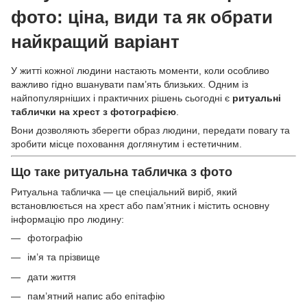
фото: ціна, види та як обрати
найкращий варіант
У житті кожної людини настають моменти, коли особливо
важливо гідно вшанувати пам’ять близьких. Одним із
найпопулярніших і практичних рішень сьогодні є
ритуальні
таблички на хрест з фотографією
.
Вони дозволяють зберегти образ людини, передати повагу та
зробити місце поховання доглянутим і естетичним.
Що таке ритуальна табличка з фото
Ритуальна табличка — це спеціальний виріб, який
встановлюється на хрест або пам’ятник і містить основну
інформацію про людину:
фотографію
ім’я та прізвище
дати життя
пам’ятний напис або епітафію