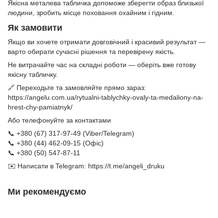
Якісна металева табличка допоможе зберегти образ близької
людини, зробить місце поховання охайним і гідним.
Як замовити
Якщо ви хочете отримати довговічний і красивий результат —
варто обирати сучасні рішення та перевірену якість.
Не витрачайте час на складні роботи — оберіть вже готову
якісну табличку.
🔗 Переходьте та замовляйте прямо зараз:
https://angelu.com.ua/rytualni-tablychky-ovaly-ta-medaliony-na-
hrest-chy-pamiatnyk/
Або телефонуйте за контактами
📞 +380 (67) 317-97-49 (Viber/Telegram)
📞 +380 (44) 462-09-15 (Офіс)
📞 +380 (50) 547-87-11
✉️ Написати в Telegram:
https://t.me/angeli_druku
Ми рекомендуємо