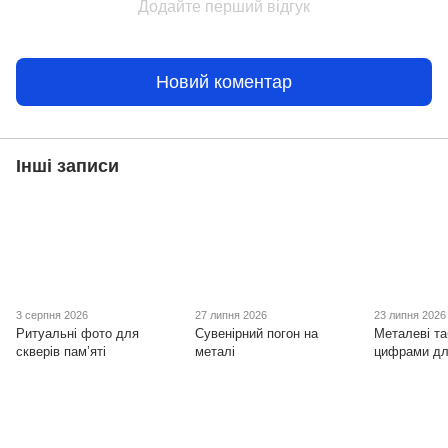
Додайте перший відгук
Новий коментар
Інші записи
3 серпня 2026
27 липня 2026
23 липня 2026
Ритуальні фото для
Сувенірний погон на
Металеві та
скверів пам’яті
металі
цифрами дл