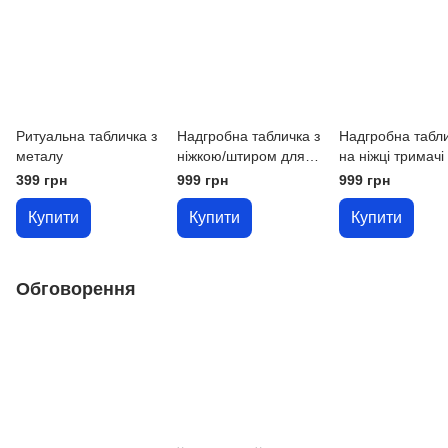
Ритуальна табличка з
Надгробна табличка з
Надгробна табл
металу
ніжкою/штиром для
на ніжці тримачі
встановлення на
399 грн
999 грн
999 грн
цвинтарі металева
Купити
Купити
Купити
Обговорення