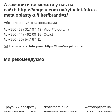
А замовити ви можете у нас на
сайті:
https://angelu.com.ua/rytualni-foto-z-
metaloplastyku/filter/brand=1/
Або телефонуйте за контактами
📞 +380 (67) 317-97-49 (Viber/Telegram)
📞 +380 (44) 462-09-15 (Офіс)
📞 +380 (50) 547-87-11
✉️ Написати в Telegram:
https://t.me/angeli_druku
Ми рекомендуємо
Траурний портрет у
Фотографія на
Фотопортрет на 
рамці на поминки зі
похорон, поминки в
на день поминок