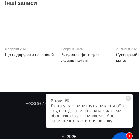
Інші записи
6 серпня 2026
3 серпня 2026
27 липня 2026
Що подарувати на ювілей
Ритуальні фото для
Сувенірний 
скверів пам’яті
металі
+380673179749
+380505478711
Контактна інформація
Повна версія сайту
© 2026