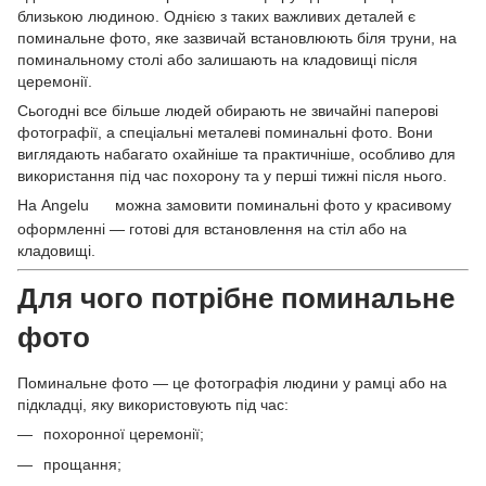
близькою людиною. Однією з таких важливих деталей є
поминальне фото, яке зазвичай встановлюють біля труни, на
поминальному столі або залишають на кладовищі після
церемонії.
Сьогодні все більше людей обирають не звичайні паперові
фотографії, а спеціальні металеві поминальні фото. Вони
виглядають набагато охайніше та практичніше, особливо для
використання під час похорону та у перші тижні після нього.
На
Angelu
можна замовити поминальні фото у красивому
оформленні — готові для встановлення на стіл або на
кладовищі.
Для чого потрібне поминальне
фото
Поминальне фото — це фотографія людини у рамці або на
підкладці, яку використовують під час:
похоронної церемонії;
прощання;