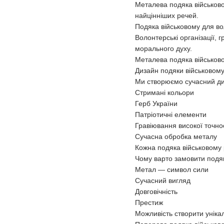
Металева подяка військово
найцінніших речей.
Подяка військовому для вол
Волонтерські організації,
морального духу.
Металева подяка військово
Дизайн подяки військовом
Ми створюємо сучасний диз
Стримані кольори
Герб України
Патріотичні елементи
Гравіювання високої точно
Сучасна обробка металу
Кожна подяка військовому 
Чому варто замовити подяк
Метал — символ сили
Сучасний вигляд
Довговічність
Престиж
Можливість створити уніка