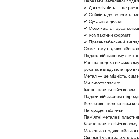
Переваги металевої подяки
✔ Довговічність — не рветь
✔ Стійкість до вологи та 
✔ Сучасний дизайн
✔ Можливість персоналізац
✔ Компактний формат
✔ Презентабельний вигля
Саме тому подяка військов
Подяка військовому з мет
Раніше подяка військовому
роки та нагадувала про ви
Метал — це міцність, симво
Ми виготовляємо:
Іменні подяки військовим
Подяки військовим підрозд
Колективні подяки військо
Нагородні таблички
Пам’ятні металеві пластин
Кожна подяка військовому м
Маленька подяка військов
Окремої уваги заслуговує 