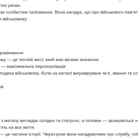
стих речах.
тає особистим талісманом. Вона нагадує, що про військового пам’ята
 військовому:
гравіювання
му — це теплий жест, який має велике значення.
у — максимальна персоналізація
одяка військовому. Коли на металі вигравіруване ім’я, звання та сл
ві
 з металу виглядає солідно та статусно, а головне — залишається н
’ять на все життя
— це частина історії. Через роки вона нагадуватиме про службу, по