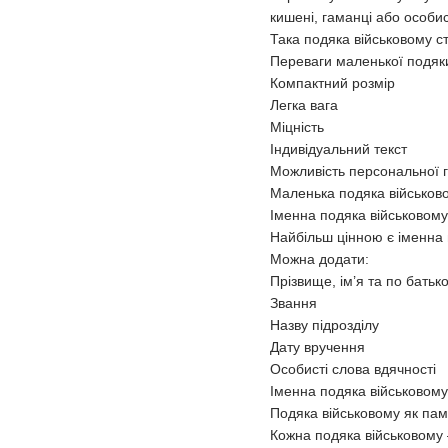
кишені, гаманці або особи
Така подяка військовому с
Переваги маленької подяки
Компактний розмір
Легка вага
Міцність
Індивідуальний текст
Можливість персональної 
Маленька подяка військово
Іменна подяка військовом
Найбільш цінною є іменна п
Можна додати:
Прізвище, ім’я та по батько
Звання
Назву підрозділу
Дату вручення
Особисті слова вдячності
Іменна подяка військовому
Подяка військовому як пам
Кожна подяка військовому 