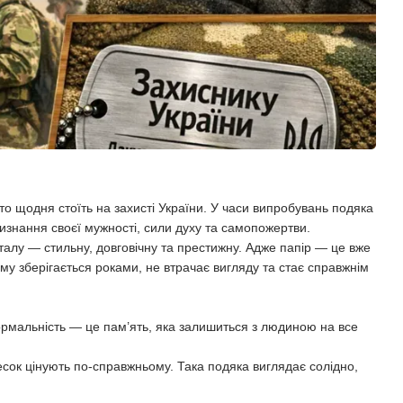
то щодня стоїть на захисті України. У часи випробувань подяка
изнання своєї мужності, сили духу та самопожертви.
талу — стильну, довговічну та престижну. Адже папір — це вже
ому зберігається роками, не втрачає вигляду та стає справжнім
ормальність — це пам’ять, яка залишиться з людиною на все
есок цінують по-справжньому. Така подяка виглядає солідно,