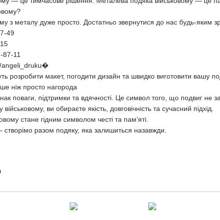
ому — це тимчасове рішення. Металева подяка військовому — це па
овому?
му з металу дуже просто. Достатньо звернутися до нас будь-яким 
97-49
-15
7-87-11
e/angeli_druku⁠�
 розробити макет, погодити дизайн та швидко виготовити вашу под
ьше ніж просто нагорода
нак поваги, підтримки та вдячності. Це символ того, що подвиг не 
ійськовому, ви обираєте якість, довговічність та сучасний підхід.
овому стане гідним символом честі та пам’яті.
 створімо разом подяку, яка залишиться назавжди.
о