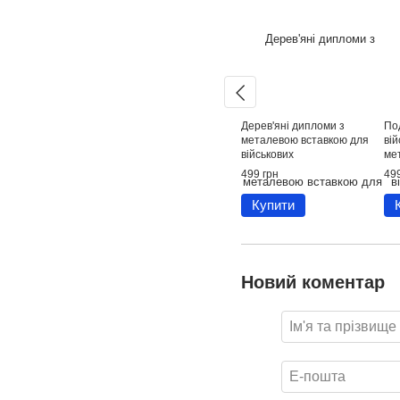
Дерев'яні дипломи з
По
металевою вставкою для
ві
військових
ме
пі
499 грн
499
Купити
Новий коментар