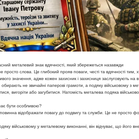
сний металевий знак вдячності, який збережеться назавжди
 просто слова. Це глибокий прояв поваги, честі та вдячності тим, х
ивого значення, адже кожен захисник і захисниця заслуговують на в
 обирають не звичайні паперові грамоти, а подяку військовому з ме
ятися, вигоріти або загубитися. Натомість металева подяка військов
має бути особливою?
повинна відображати повагу до подвигу та служби. Це не просто ф
одяку військовому у металевому виконанні, він відчуває, що його вн