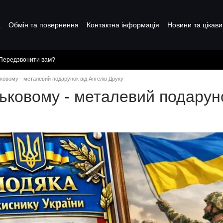
а
Обмін та повернення
Контактна інформація
Новини та цікави
Передзвонити вам?
ковому - металевий подарунок від Ангелів Друку
ьковому - металевий подаруно