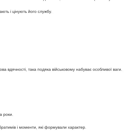
ють і цінують його службу.
ова вдячності, така подяка військовому набуває особливої ваги.
а роки.
братимів і моменти, які формували характер.