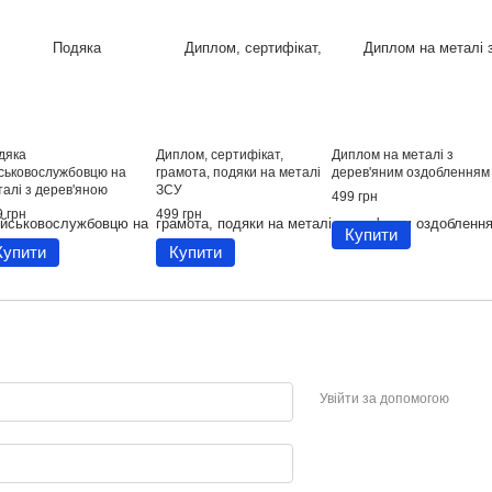
дяка
Диплом, сертифікат,
Диплом на металі з
йськовослужбовцю на
грамота, подяки на металі
дерев'яним оздобленням
талі з дерев'яною
ЗСУ
499 грн
дкладкою
 грн
499 грн
Купити
Купити
Купити
Увійти за допомогою