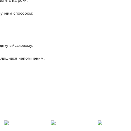
м’ять на роки.
зручним способом:
яку військовому.
залишився непоміченим.