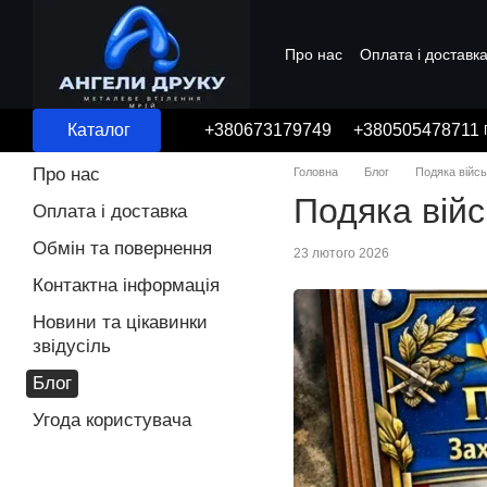
Перейти до основного контенту
Про нас
Оплата і доставк
Угода користувача
Каталог
+380673179749
+380505478711
Про нас
Головна
Блог
Подяка війсь
Подяка війс
Оплата і доставка
Обмін та повернення
23 лютого 2026
Контактна інформація
Новини та цікавинки
звідусіль
Блог
Угода користувача