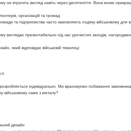
му не втратить вигляд навіть через десятиліття. Вона може прикра
онтерів, організацій та громад
 громади та підприємства часто замовляють подяку військовому для
му виглядає презентабельно під час урочистих заходів, нагороджень
у
айн, який відповідає військовій тематиці:
сті
розробляється індивідуально. Ми враховуємо побажання замовника,
у військовому саме з металу?
льний дизайн