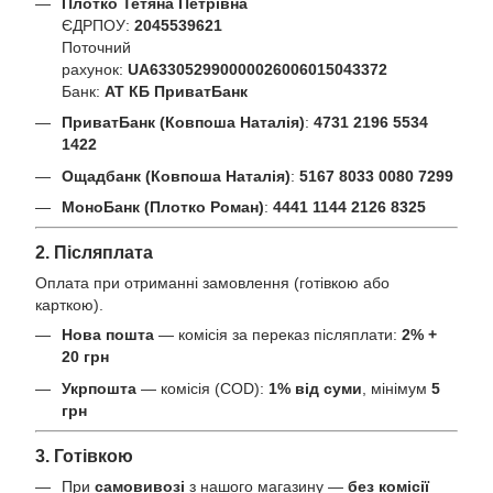
Плотко Тетяна Петрівна
ЄДРПОУ:
2045539621
Поточний
рахунок:
UA633052990000026006015043372
Банк:
АТ КБ ПриватБанк
ПриватБанк (Ковпоша Наталія)
:
4731 2196 5534
1422
Ощадбанк (Ковпоша Наталія)
:
5167 8033 0080 7299
МоноБанк (Плотко Роман)
:
4441 1144 2126 8325
2. Післяплата
Оплата при отриманні замовлення (готівкою або
карткою).
Нова пошта
— комісія за переказ післяплати:
2% +
20 грн
Укрпошта
— комісія (COD):
1% від суми
, мінімум
5
грн
3. Готівкою
При
самовивозі
з нашого магазину —
без комісії