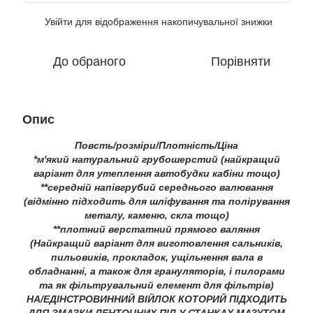
Увійти
для відображення накопичувальної знижки
%
До обраного
Порівняти
Опис
Повсть/розміри/Плотність/Ціна
*м'який натуральний грубошерстий (найкращий
варіант для утеплення автобудки кабіни тощо)
**середній напівгрубий середнього валювання
(відмінно підходить для шліфування та полірування
металу, каменю, скла тощо)
**плотний верстатний прямого валяння
(Найкращий варіант для виготовлення сальників,
пильовиків, прокладок, ущільнення вала в
обладнанні, а також для грануляторів, і пилорами
та як фільтрувальний елемент для фільтрів)
НА/ЕДІНСТРОВИННИЙ ВІЙЛОК КОТОРИЙ ПІДХОДИТЬ