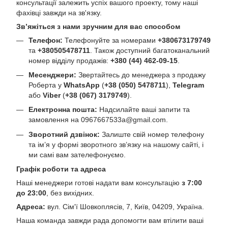
консультації залежить успіх вашого проекту, тому наші
фахівці завжди на зв'язку.
Зв’яжіться з нами зручним для вас способом
Телефон:
Телефонуйте за номерами
+380673179749
та
+380505478711
. Також доступний багатоканальний
номер відділу продажів:
+380 (44) 462-09-15
.
Месенджери:
Звертайтесь до менеджера з продажу
Роберта у
WhatsApp
(
+38 (050) 5478711
),
Telegram
або
Viber
(
+38 (067) 3179749
).
Електронна пошта:
Надсилайте ваші запити та
замовлення на
0967667533a@gmail.com
.
Зворотний дзвінок:
Залиште свій номер телефону
та ім’я у формі зворотного зв’язку на нашому сайті, і
ми самі вам зателефонуємо.
Графік роботи та адреса
Наші менеджери готові надати вам консультацію
з 7:00
до 23:00
, без вихідних.
Адреса:
вул. Сім'ї Шовкоплясів, 7, Київ, 04209, Україна.
Наша команда завжди рада допомогти вам втілити ваші