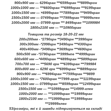
900х900 мм — 6294гран ***6599гран ***8899грон
1000х1000 мм — ***6600гран ***6999гран ***9199гран
1000х1500 мм — ×6999гран ***7899гран ***9499гран
1500х1500 мм — 07499гран ***7999гран ***9999глен
1000х2000 мм — 07999-гран *** 8499гран ***1099984
1800х2100 мм — ***10900гран
Товщина та розмір 18-20-22 мм
200х200мм - *2790грн **3490грн ***3990грн
300х300мм -*2998грн **3490грн ***4300грн
400х400мм -*3498грн **3699грн ***4690грн
500х500 мм -*3790гран ***3999нпе ***4999гран
600х600 мм —*4490гран ***4899гран ***5899гран
700х700 мм — ***5690 грн ***6399гран ***799984
800х800 мм — 6290 грн ***6999гран ***8899грон
900х900 мм — ***6994гран ***7599гран ***9899
1000х1000 мм — *7600гран ***7999-гран ***11199гран
1000х1500 мм — 07999гран ***8599гран ***12499гран
1500х1500 мм — ***10999гран ***14999-глен
1000х2000 мм — ***10999гран ***19999гран
1800х2100 мм — ***19999гран ***19999гран
***29999глен
53/розміри, які є й завжди підтримуються на складі