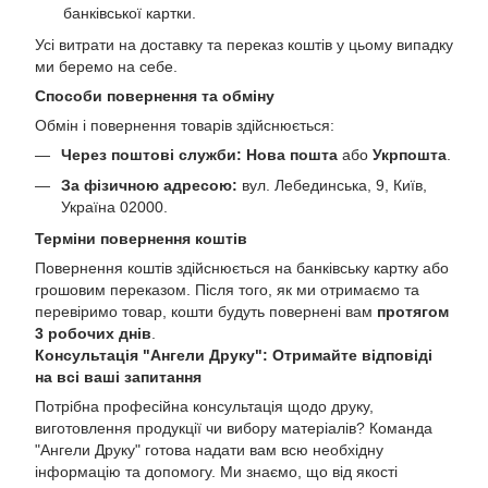
банківської картки.
Усі витрати на доставку та переказ коштів у цьому випадку
ми беремо на себе.
Способи повернення та обміну
Обмін і повернення товарів здійснюється:
Через поштові служби:
Нова пошта
або
Укрпошта
.
За фізичною адресою:
вул. Лебединська, 9, Київ,
Україна 02000.
Терміни повернення коштів
Повернення коштів здійснюється на банківську картку або
грошовим переказом. Після того, як ми отримаємо та
перевіримо товар, кошти будуть повернені вам
протягом
3 робочих днів
.
Консультація "Ангели Друку": Отримайте відповіді
на всі ваші запитання
Потрібна професійна консультація щодо друку,
виготовлення продукції чи вибору матеріалів? Команда
"Ангели Друку" готова надати вам всю необхідну
інформацію та допомогу. Ми знаємо, що від якості