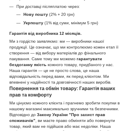
При доставці післяплатою через:
Нову пошту
(2% + 20 грн)
Укрпошту
(1% від суми, мінімум 5 грн)
Гарантія від виробника 12 місяців.
Ми з гордістю заявляємо: ми — виробники нашої
продукції. Це означає, що ми контролюємо кожен етап її
створення — від вибору матеріалів до фінального
пакування. Саме тому ми можемо
гарантувати
бездоганну якість
кожного товару, придбаного у нас.
Наша гарантія — це не просто слова, це наша
відповідальність перед вами, як перед клієнтом. Ми
впевнені у надійності та довговічності наших виробів.
Повернення та обмін товару: Гарантія ваших
прав та комфорту
Ми цінуємо кожного клієнта і прагнемо зробити покупки в
нашому магазині максимально зручними та безпечними.
Відповідно до
Закону України "Про захист прав
споживачів"
, ви маєте право обміняти або повернути
товар, який вам не підійшов або має недоліки. Наша