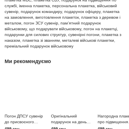
плакетка МВС, плакетка СБУ, подарунок на підвищення по
службі, іменна плакетка, персональна плакетка, військовий
сувенір, подарунок командиру, подарунок офіцеру, плакетка
на замовлення, виготовлення плакеток, плакетка з деревом і
металом, погон ЗСУ сувенір, пам’ятний подарунок
військовому, що подарувати військовому, погон на плакетці,
подарунки для силових структур, сувенірні погони, плакетка з
наказом, плакетка зі званням, металеві військові плакетки,
преміальний подарунок військовому
Ми рекомендуємо
Погон ДПСУ сувенір
Оригінальний
Нагородна плак
до присвоєного
подарунок на день
про підвищення
звання памятна
поліції — сувенірний
звання — диплом
499 грн
499 грн
499 грн