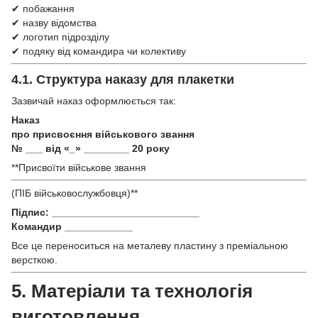
✔ побажання
✔ назву відомства
✔ логотип підрозділу
✔ подяку від командира чи колективу
4.1. Структура наказу для плакетки
Зазвичай наказ оформлюється так:
Наказ
про присвоєння військового звання
№ ___ від «_
» ________ 20
року
**Присвоїти військове звання
(ПІБ військовослужбовця)**
Підпис: __________________________
Командир ____________
Все це переноситься на металеву пластину з преміальною
версткою.
5. Матеріали та технологія
виготовлення