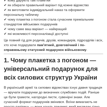
✔ кому дарують такі плакетки
✔ як обирати правильний варіант під кожне відомство
✔ як виготовити індивідуальний наказ та оформити
персональну табличку
✔ чому плакетка з погоном стала сучасним преміальним
стандартом військових подарунків
✔ чому саме ваш варіант — найкращий
✔ які можливості персоналізації доступні
Це повний гід для родичів, друзів, командирів, підрозділів і всіх,
хто хоче подарувати
пам’ятний, довговічний і по-
справжньому статусний подарунок військовому
.
1. Чому плакетка з
погоном —
універсальний
подарунок для
всіх силових структур України
В українській армії та силових відомствах існує давня традиція
— вручати подарунки до визначних службових подій. Раніше
це були грамоти, нагородні листи, сувенірні знаки. Але
сучасний формат подарунків змінився. Воїни вимагають не
просто папірець — вони хочуть предмет, який виглядає гідно,