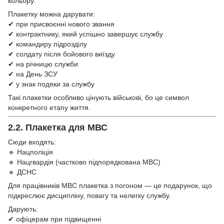
кольору.
Плакетку можна дарувати:
✔ при присвоєнні нового звання
✔ контрактнику, який успішно завершує службу
✔ командиру підрозділу
✔ солдату після бойового виїзду
✔ на річницю служби
✔ на День ЗСУ
✔ у знак подяки за службу
Такі плакетки особливо цінують військові, бо це символ
конкретного етапу життя.
2.2. Плакетка для МВС
Сюди входять:
🔹 Нацполіція
🔹 Нацгвардія (частково підпорядкована МВС)
🔹 ДСНС
Для працівників МВС плакетка з погоном — це подарунок, що
підкреслює дисципліну, повагу та нелегку службу.
Дарують:
✔ офіцерам при підвищенні