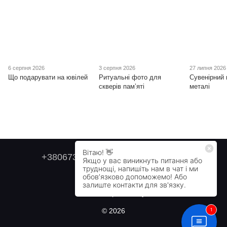
6 серпня 2026
3 серпня 2026
27 липня 2026
Що подарувати на ювілей
Ритуальні фото для
Сувенірний 
скверів пам’яті
металі
+380673179749
+380505478711
Контактна інформація
Повна версія сайту
© 2026