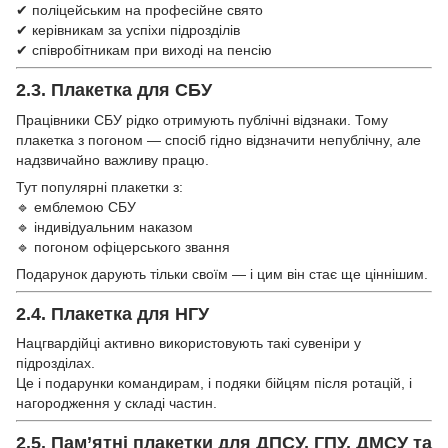
✔ поліцейським на професійне свято
✔ керівникам за успіхи підрозділів
✔ співробітникам при виході на пенсію
2.3.
Плакетка для СБУ
Працівники СБУ рідко отримують публічні відзнаки. Тому
плакетка з погоном — спосіб гідно відзначити непублічну, але
надзвичайно важливу працю.
Тут популярні плакетки з:
🔹 емблемою СБУ
🔹 індивідуальним наказом
🔹 погоном офіцерського звання
Подарунок дарують тільки своїм — і цим він стає ще ціннішим.
2.4.
Плакетка для НГУ
Нацгвардійці активно використовують такі сувеніри у
підрозділах.
Це і подарунки командирам, і подяки бійцям після ротацій, і
нагородження у складі частин.
2.5. Пам’ятні плакетки для ДПСУ, ГПУ, ДМСУ та