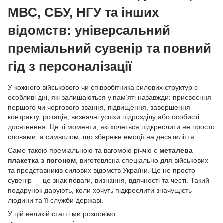
МВС, СБУ, НГУ та інших
відомств: універсальний
преміальний сувенір та повний
гід з персоналізації
У кожного військового чи співробітника силових структур є
особливі дні, які залишаються у пам’яті назавжди: присвоєння
першого чи чергового звання, підвищення, завершення
контракту, ротація, визначні успіхи підрозділу або особисті
досягнення. Це ті моменти, які хочеться підкреслити не просто
словами, а символом, що збереже емоції на десятиліття.
Саме такою преміальною та вагомою річчю є
металева
плакетка з погоном
, виготовлена спеціально для військових
та представників силових відомств України. Це не просто
сувенір — це знак поваги, визнання, вдячності та честі. Такий
подарунок дарують, коли хочуть підкреслити значущість
людини та її служби державі.
У цій великій статті ми розповімо: