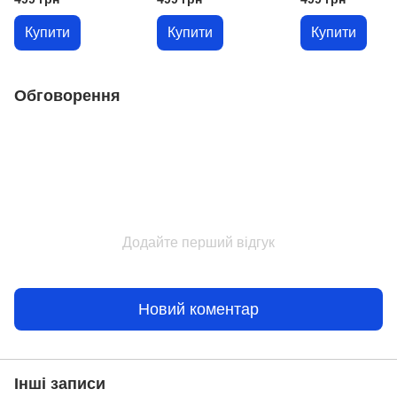
плакетка подарок
погон у подарунок
металу іменний
про присвоєння
Купити
Купити
Купити
чергового звання
Обговорення
Додайте перший відгук
Новий коментар
Інші записи