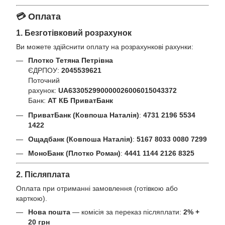
💳 Оплата
1. Безготівковий розрахунок
Ви можете здійснити оплату на розрахункові рахунки:
Плотко Тетяна Петрівна
ЄДРПОУ:
2045539621
Поточний
рахунок:
UA633052990000026006015043372
Банк:
АТ КБ ПриватБанк
ПриватБанк (Ковпоша Наталія)
:
4731 2196 5534
1422
Ощадбанк (Ковпоша Наталія)
:
5167 8033 0080 7299
МоноБанк (Плотко Роман)
:
4441 1144 2126 8325
2. Післяплата
Оплата при отриманні замовлення (готівкою або
карткою).
Нова пошта
— комісія за переказ післяплати:
2% +
20 грн