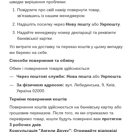
швидке вирішення проблеми:
Повідомте про свій намір повернути товар,
зв'язавшись із нашим менеджером.
Надішліть посилку через
Нову пошту
або
Укрпошту
.
Надайте менеджеру номер декларації та реквізити
банківської картки.
Усі витрати на доставку та переказ коштів у цьому випадку
ми беремо на себе.
Способи повернення та обміну
Обмін і повернення товарів здійснюється:
Через поштові служби:
Нова пошта
або
Укрпошта
.
За фізичною адресою:
вул. Лебединська, 9, Київ,
Україна 02000.
Терміни повернення коштів
Повернення коштів здійснюється на банківську картку або
грошовим переказом. Після того, як ми отримаємо та
перевіримо товар, кошти будуть повернені вам
протягом
3 робочих днів
.
Консультація "Ангели Друку": Отримайте відповіді