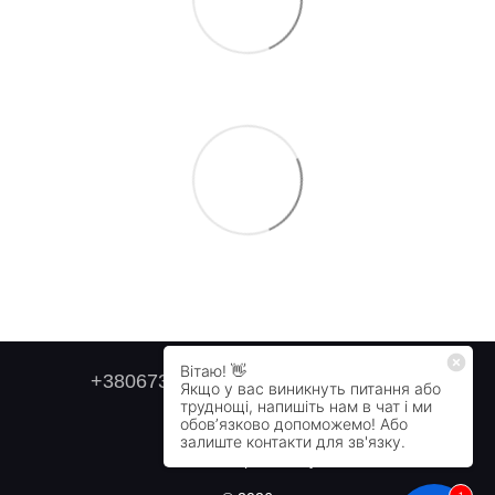
+380673179749
+380505478711
Контактна інформація
Повна версія сайту