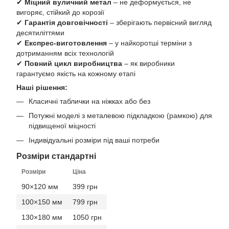
✔
Міцний вуличний метал
– не деформується, не
вигоряє, стійкий до корозії
✔
Гарантія довговічності
– зберігають первісний вигляд
десятиліттями
✔
Експрес-виготовлення
– у найкоротші терміни з
дотриманням всіх технологій
✔
Повний цикл виробництва
– як виробники
гарантуємо якість на кожному етапі
Наші рішення:
Класичні таблички на ніжках або без
Потужні моделі з металевою підкладкою (рамкою) для
підвищеної міцності
Індивідуальні розміри під ваші потреби
Розміри стандартні
Розміри
Ціна
90×120 мм
399 грн
100×150 мм
799 грн
130×180 мм
1050 грн