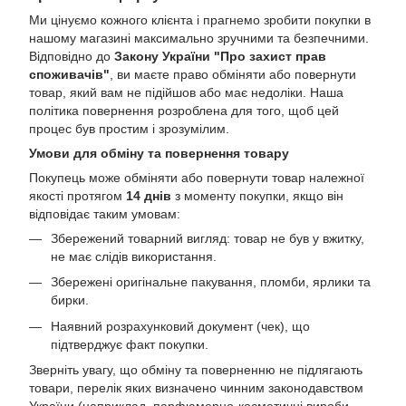
Ми цінуємо кожного клієнта і прагнемо зробити покупки в
нашому магазині максимально зручними та безпечними.
Відповідно до
Закону України "Про захист прав
споживачів"
, ви маєте право обміняти або повернути
товар, який вам не підійшов або має недоліки. Наша
політика повернення розроблена для того, щоб цей
процес був простим і зрозумілим.
Умови для обміну та повернення товару
Покупець може обміняти або повернути товар належної
якості протягом
14 днів
з моменту покупки, якщо він
відповідає таким умовам:
Збережений товарний вигляд: товар не був у вжитку,
не має слідів використання.
Збережені оригінальне пакування, пломби, ярлики та
бирки.
Наявний розрахунковий документ (чек), що
підтверджує факт покупки.
Зверніть увагу, що обміну та поверненню не підлягають
товари, перелік яких визначено чинним законодавством
України (наприклад, парфюмерно-косметичні вироби,