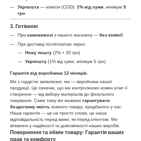
Укрпошта
— комісія (COD):
1% від суми
, мінімум
5
грн
3. Готівкою
При
самовивозі
з нашого магазину —
без комісії
При доставці післяплатою через:
Нову пошту
(2% + 20 грн)
Укрпошту
(1% від суми, мінімум 5 грн)
Гарантія від виробника 12 місяців.
Ми з гордістю заявляємо: ми — виробники нашої
продукції. Це означає, що ми контролюємо кожен етап її
створення — від вибору матеріалів до фінального
пакування. Саме тому ми можемо
гарантувати
бездоганну якість
кожного товару, придбаного у нас.
Наша гарантія — це не просто слова, це наша
відповідальність перед вами, як перед клієнтом. Ми
впевнені у надійності та довговічності наших виробів.
Повернення та обмін товару: Гарантія ваших
прав та комфорту