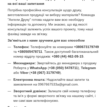
на всі ваші запитання
Потрібна професійна консультація щодо друку,
виготовлення продукції чи вибору матеріалів? Команда
"Ангели Друку" готова надати вам всю необхідну
інформацію та допомогу. Ми знаємо, що від якості
консультації залежить успіх вашого проекту, тому наші
фахівці завжди на зв'язку.
Зв’яжіться з нами зручним для вас способом
Телефон:
Телефонуйте за номерами
+380673179749
та
+380505478711
. Також доступний багатоканальний
номер відділу продажів:
+380 (44) 462-09-15
.
Месенджери:
Звертайтесь до менеджера з продажу
Роберта у
WhatsApp
(
+38 (050) 5478711
),
Telegram
або
Viber
(
+38 (067) 3179749
).
Електронна пошта:
Надсилайте ваші запити та
замовлення на
0967667533a@gmail.com
.
Зворотний дзвінок:
Залиште свій номер телефону
та ім’я у формі зворотного зв’язку на нашому сайті, і
ми самі вам зателефонуємо.