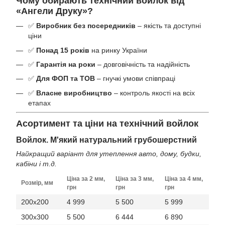
Чому обирають технічний войлок від
«Ангели Друку»?
✅
Виробник без посередників
– якість та доступні
ціни
✅
Понад 15 років
на ринку України
✅
Гарантія на роки
– довговічність та надійність
✅
Для ФОП та ТОВ
– гнучкі умови співпраці
✅
Власне виробництво
– контроль якості на всіх
етапах
Асортимент та ціни на технічний войлок
Войлок. М'який натуральний грубошерстний
Найкращий варіант для утеплення авто, дому, будки,
кабіни і т.д.
Ціна за 2 мм,
Ціна за 3 мм,
Ціна за 4 мм,
Розмір, мм
грн
грн
грн
200x200
4 999
5 500
5 999
300x300
5 500
6 444
6 890