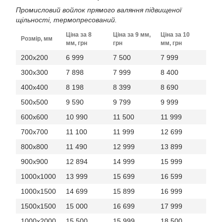
Промисловий войлок прямого валяння підвищеної
щільності, термопресований.
Ціна за 8
Ціна за 9 мм,
Ціна за 10
Розмір, мм
мм, грн
грн
мм, грн
200x200
6 999
7 500
7 999
300x300
7 898
7 999
8 400
400x400
8 198
8 399
8 690
500x500
9 590
9 799
9 999
600x600
10 990
11 500
11 999
700x700
11 100
11 999
12 699
800x800
11 490
12 999
13 899
900x900
12 894
14 999
15 999
1000x1000
13 999
15 699
16 599
1000x1500
14 699
15 899
16 999
1500x1500
15 000
16 699
17 999
1000x2000
15 500
15 999
18 500