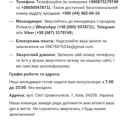
Телефон:
Телефонуйте за номерами
+380673179749
та
+380505478711
. Також доступний багатоканальний
номер відділу продажів:
+380 (44) 462-09-15
.
Месенджери:
Звертайтесь до менеджера з продажу
Роберта у
WhatsApp
(
+38 (050) 5478711
),
Telegram
або
Viber
(
+38 (067) 3179749
).
Електронна пошта:
Надсилайте ваші запити та
замовлення на
0967667533a@gmail.com
.
Зворотний дзвінок:
Залиште свій номер телефону
та ім’я у формі зворотного зв’язку на нашому сайті, і
ми самі вам зателефонуємо.
Графік роботи та адреса
Наші менеджери готові надати вам консультацію
з 7:00
до 23:00
, без вихідних.
Адреса:
вул. Сім'ї Шовкоплясів, 7, Київ, 04209, Україна.
Наша команда завжди рада допомогти вам втілити ваші
ідеї в життя. Не соромтесь звертатись з будь-якими
запитаннями!