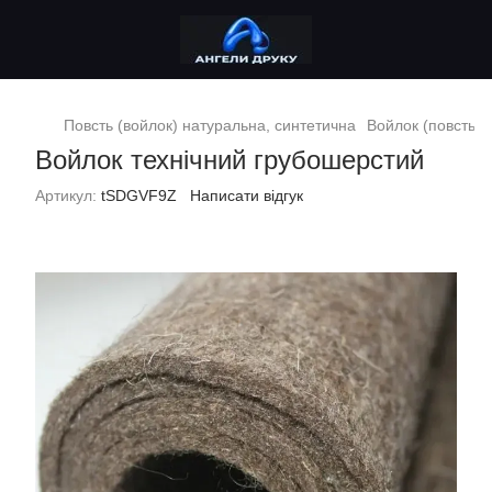
Повсть (войлок) натуральна, синтетична
Войлок (повсть) 
Войлок технічний грубошерстий
Артикул:
tSDGVF9Z
Написати відгук