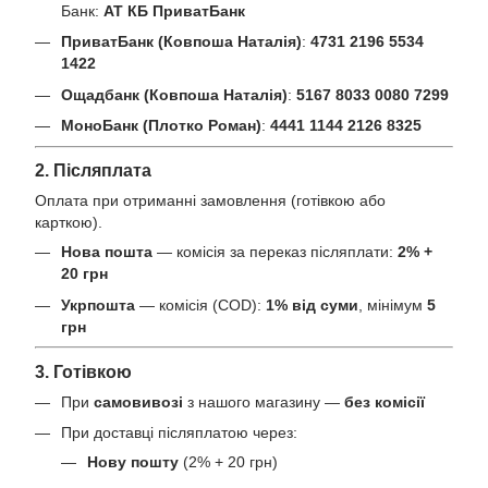
Банк:
АТ КБ ПриватБанк
ПриватБанк (Ковпоша Наталія)
:
4731 2196 5534
1422
Ощадбанк (Ковпоша Наталія)
:
5167 8033 0080 7299
МоноБанк (Плотко Роман)
:
4441 1144 2126 8325
2. Післяплата
Оплата при отриманні замовлення (готівкою або
карткою).
Нова пошта
— комісія за переказ післяплати:
2% +
20 грн
Укрпошта
— комісія (COD):
1% від суми
, мінімум
5
грн
3. Готівкою
При
самовивозі
з нашого магазину —
без комісії
При доставці післяплатою через:
Нову пошту
(2% + 20 грн)