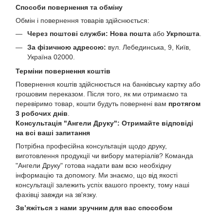
Способи повернення та обміну
Обмін і повернення товарів здійснюється:
Через поштові служби:
Нова пошта
або
Укрпошта
.
За фізичною адресою:
вул. Лебединська, 9, Київ,
Україна 02000.
Терміни повернення коштів
Повернення коштів здійснюється на банківську картку або
грошовим переказом. Після того, як ми отримаємо та
перевіримо товар, кошти будуть повернені вам
протягом
3 робочих днів
.
Консультація "Ангели Друку": Отримайте відповіді
на всі ваші запитання
Потрібна професійна консультація щодо друку,
виготовлення продукції чи вибору матеріалів? Команда
"Ангели Друку" готова надати вам всю необхідну
інформацію та допомогу. Ми знаємо, що від якості
консультації залежить успіх вашого проекту, тому наші
фахівці завжди на зв'язку.
Зв’яжіться з нами зручним для вас способом