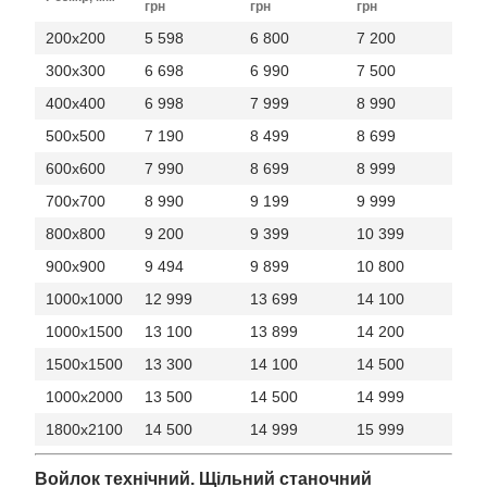
грн
грн
грн
200x200
5 598
6 800
7 200
300x300
6 698
6 990
7 500
400x400
6 998
7 999
8 990
500x500
7 190
8 499
8 699
600x600
7 990
8 699
8 999
700x700
8 990
9 199
9 999
800x800
9 200
9 399
10 399
900x900
9 494
9 899
10 800
1000x1000
12 999
13 699
14 100
1000x1500
13 100
13 899
14 200
1500x1500
13 300
14 100
14 500
1000x2000
13 500
14 500
14 999
1800x2100
14 500
14 999
15 999
Войлок технічний. Щільний станочний