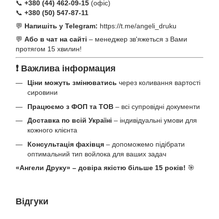
📞
+380 (44) 462-09-15
(офіс)
📞
+380 (50) 547-87-11
💬
Напишіть у Telegram:
https://t.me/angeli_druku
💬
Або в чат на сайті
– менеджер зв'яжеться з Вами
протягом 15 хвилин!
❗ Важлива інформация
Ціни можуть змінюватись
через коливання вартості
сировини
Працюємо з ФОП та ТОВ
– всі супровідні документи
Доставка по всій Україні
– індивідуальні умови для
кожного клієнта
Консультація фахівця
– допоможемо підібрати
оптимальний тип войлока для ваших задач
«Ангели Друку» – довіра якістю більше 15 років!
🎯
Відгуки