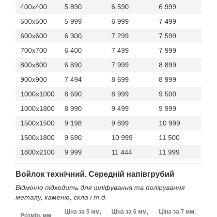
400x400
5 890
6 590
6 999
500x500
5 999
6 999
7 499
600x600
6 300
7 299
7 599
700x700
6 400
7 499
7 999
800x800
6 890
7 999
8 899
900x900
7 494
8 699
8 999
1000x1000
8 690
8 999
9 500
1000x1800
8 990
9 499
9 999
1500x1500
9 198
9 899
10 999
1500x1800
9 690
10 999
11 500
1800x2100
9 999
11 444
11 999
Войлок технічний. Середній напівгрубий
Відмінно підходить для шліфування та полірування
металу, каменю, скла і т.д.
Ціна за 5 мм,
Ціна за 6 мм,
Ціна за 7 мм,
Розмір, мм