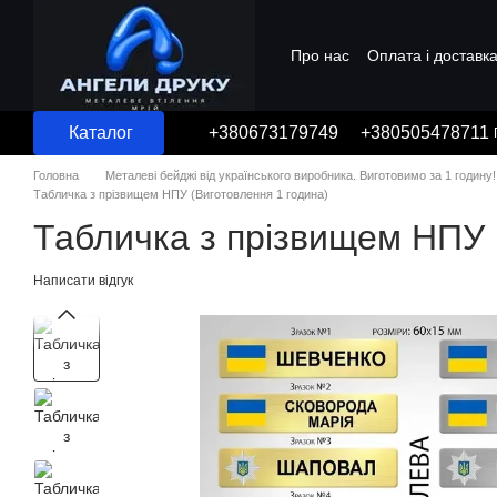
Перейти до основного контенту
Про нас
Оплата і доставк
Угода користувача
Каталог
+380673179749
+380505478711
Головна
Металеві бейджі від українського виробника. Виготовимо за 1 годину!
Табличка з прізвищем НПУ (Виготовлення 1 година)
Табличка з прізвищем НПУ 
Написати відгук