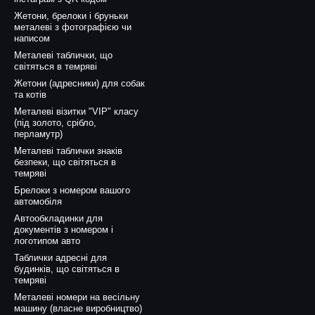
Жетони, брелоки і бруньки
металеві з фотографією чи
написом
Металеві таблички, що
світяться в темряві
Жетони (адресники) для собак
та котів
Металеві візитки "VIP" класу
(під золото, срібло,
перламутр)
Металеві таблички знаків
безпеки, що світяться в
темряві
Брелоки з номером вашого
автомобіля
Автообкладинки для
документів з номером і
логотипом авто
Таблички адресні для
будинків, що світяться в
темряві
Металеві номери на весільну
машину (власне виробництво)