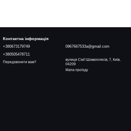
Контактна інформація
+380673179749
0967667533a@gmail.com
+380505478711
вулиця Сім'ї Шовкоплясів, 7, Київ,
Передзвонити вам?
04209
Мапа проїзду