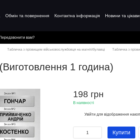
а
Обмін та повернення
Контактна інформація
Новини та цікави
Передзвонити вам?
Табличка з прізвищем військовослужбовця на магніті/булавці
Табличка з прізв
(Виготовлення 1 година)
198 грн
В наявності
Увійти
для відображення накоп
%
Купити