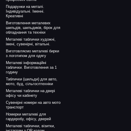
Подарунки на металі.
Індивідуальні. Іменні.
Креативні
Виготовлення металевих
шильдів, шильдиків, бірок для
обладнання та техніки
Металеві таблички художні,
імені, сувенірні, вітальні.
Виготовляємо металеві бирки
з логотипом для одягу
Металеві інформаційні
таблички. Виготовлення за 1
годину
Таблички (шильди) для авто,
мото, буд, сільгосптехніки
Металеві таблички на двері
офісу чи кабінету
Сувенірні номери на авто мото
транспорт
Номерки металеві для
гардеробу, офісу, дверей
Металеві таблички, візитки,
інстаграм з QR кодом