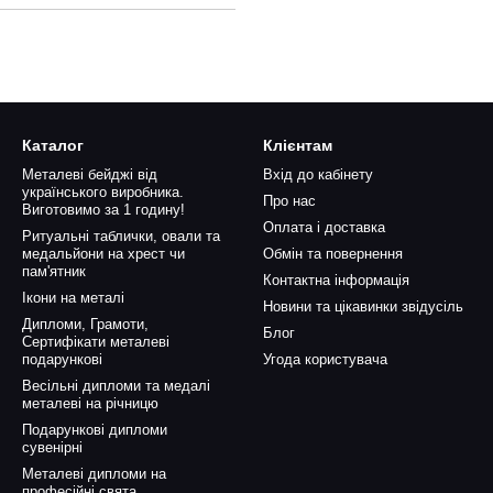
Каталог
Клієнтам
Металеві бейджі від
Вхід до кабінету
українського виробника.
Про нас
Виготовимо за 1 годину!
Оплата і доставка
Ритуальні таблички, овали та
медальйони на хрест чи
Обмін та повернення
пам'ятник
Контактна інформація
Ікони на металі
Новини та цікавинки звідусіль
Дипломи, Грамоти,
Блог
Сертифікати металеві
подарункові
Угода користувача
Весільні дипломи та медалі
металеві на річницю
Подарункові дипломи
сувенірні
Металеві дипломи на
професійні свята