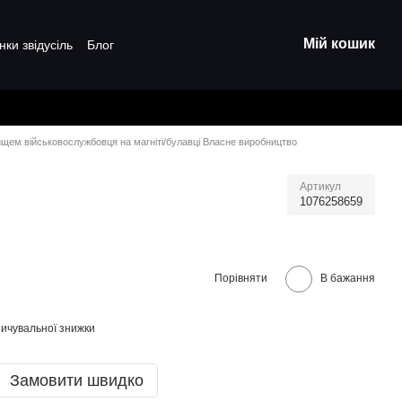
Мій кошик
нки звідусіль
Блог
ищем військовослужбовця на магніті/булавці Власне виробництво
Артикул
1076258659
Порівняти
В бажання
ичувальної знижки
Замовити швидко