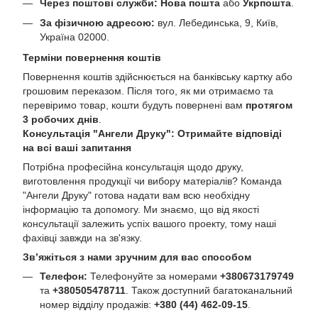
Через поштові служби:
Нова пошта
або
Укрпошта
.
За фізичною адресою:
вул. Лебединська, 9, Київ,
Україна 02000.
Терміни повернення коштів
Повернення коштів здійснюється на банківську картку або
грошовим переказом. Після того, як ми отримаємо та
перевіримо товар, кошти будуть повернені вам
протягом
3 робочих днів
.
Консультація "Ангели Друку": Отримайте відповіді
на всі ваші запитання
Потрібна професійна консультація щодо друку,
виготовлення продукції чи вибору матеріалів? Команда
"Ангели Друку" готова надати вам всю необхідну
інформацію та допомогу. Ми знаємо, що від якості
консультації залежить успіх вашого проекту, тому наші
фахівці завжди на зв'язку.
Зв’яжіться з нами зручним для вас способом
Телефон:
Телефонуйте за номерами
+380673179749
та
+380505478711
. Також доступний багатоканальний
номер відділу продажів:
+380 (44) 462-09-15
.