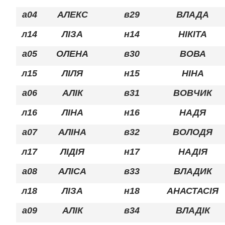
а04
АЛЕКС
в29
ВЛАДА
л14
ЛІЗА
н14
НІКІТА
а05
ОЛЕНА
в30
ВОВА
л15
ЛІЛЯ
н15
НІНА
а06
АЛІК
в31
ВОВЧИК
л16
ЛІНА
н16
НАДЯ
а07
АЛІНА
в32
ВОЛОДЯ
л17
ЛІДІЯ
н17
НАДІЯ
а08
АЛІСА
в33
ВЛАДИК
л18
ЛІЗА
н18
АНАСТАСІЯ
а09
АЛІК
в34
ВЛАДІК