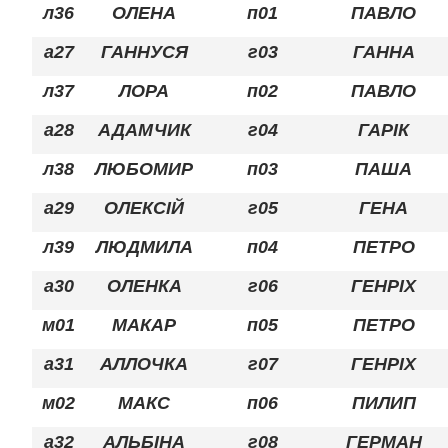
л36
ОЛЕНА
п01
ПАВЛО
а27
ГАННУСЯ
г03
ГАННА
л37
ЛОРА
п02
ПАВЛО
а28
АДАМЧИК
г04
ГАРІК
л38
ЛЮБОМИР
п03
ПАША
а29
ОЛЕКСІЙ
г05
ГЕНА
л39
ЛЮДМИЛА
п04
ПЕТРО
а30
ОЛЕНКА
г06
ГЕНРІХ
м01
МАКАР
п05
ПЕТРО
а31
АЛЛОЧКА
г07
ГЕНРІХ
м02
МАКС
п06
ПИЛИП
а32
АЛЬБІНА
г08
ГЕРМАН