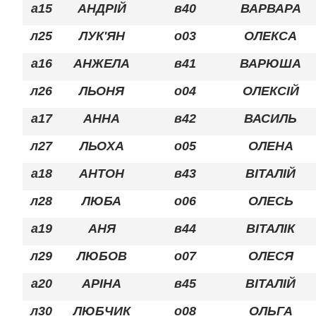
а15
АНДРІЙ
в40
ВАРВАРА
л25
ЛУК'ЯН
о03
ОЛЕКСА
а16
АНЖЕЛА
в41
ВАРЮША
л26
ЛЬОНЯ
о04
ОЛЕКСІЙ
а17
АННА
в42
ВАСИЛЬ
л27
ЛЬОХА
о05
ОЛЕНА
а18
АНТОН
в43
ВІТАЛІЙ
л28
ЛЮБА
о06
ОЛЕСЬ
а19
АНЯ
в44
ВІТАЛІК
л29
ЛЮБОВ
о07
ОЛЕСЯ
а20
АРІНА
в45
ВІТАЛІЙ
л30
ЛЮБЧИК
о08
ОЛЬГА