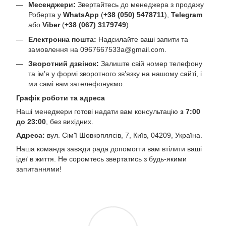
Месенджери:
Звертайтесь до менеджера з продажу
Роберта у
WhatsApp
(
+38 (050) 5478711
),
Telegram
або
Viber
(
+38 (067) 3179749
).
Електронна пошта:
Надсилайте ваші запити та
замовлення на
0967667533a@gmail.com
.
Зворотний дзвінок:
Залиште свій номер телефону
та ім’я у формі зворотного зв’язку на нашому сайті, і
ми самі вам зателефонуємо.
Графік роботи та адреса
Наші менеджери готові надати вам консультацію
з 7:00
до 23:00
, без вихідних.
Адреса:
вул. Сім'ї Шовкоплясів, 7, Київ, 04209, Україна.
Наша команда завжди рада допомогти вам втілити ваші
ідеї в життя. Не соромтесь звертатись з будь-якими
запитаннями!