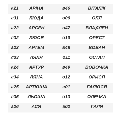
а21
АРІНА
в46
ВІТАЛІК
л31
ЛЮДА
о09
ОЛЯ
а22
АРСЕН
в47
ВЛАДЛЕН
л32
ЛЮСЯ
о10
ОРЕСТ
а23
АРТЕМ
в48
ВОВАН
л33
ЛЯЛЯ
о11
ОСТАП
а24
АРТУР
в49
ВОВОЧКА
л34
ЛЯНА
о12
ОРИСЯ
а25
АРТЮША
г01
ГАЛЮСЯ
л35
ЛЬОША
о13
ОЛЕЧКА
а26
АСЯ
г02
ГАЛЯ