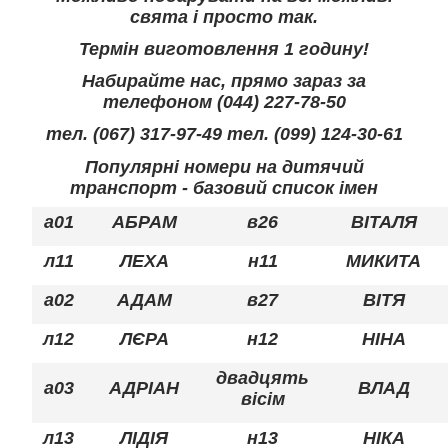
свята і просто так.
Термін виготовлення 1 годину!
Набирайте нас, прямо зараз за
телефоном (044) 227-78-50
тел. (067) 317-97-49 тел. (099) 124-30-61
Популярні номери на дитячий
транспорт - базовий список імен
а01
АБРАМ
в26
ВІТАЛЯ
л11
ЛЕХА
н11
МИКИТА
а02
АДАМ
в27
ВІТЯ
л12
ЛЄРА
н12
НІНА
двадцять
а03
АДРІАН
ВЛАД
вісім
л13
ЛІДІЯ
н13
НІКА