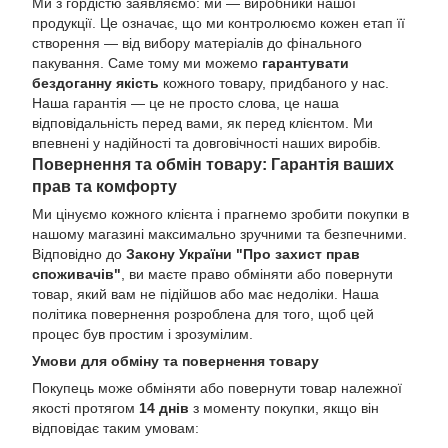
Ми з гордістю заявляємо: ми — виробники нашої
продукції. Це означає, що ми контролюємо кожен етап її
створення — від вибору матеріалів до фінального
пакування. Саме тому ми можемо
гарантувати
бездоганну якість
кожного товару, придбаного у нас.
Наша гарантія — це не просто слова, це наша
відповідальність перед вами, як перед клієнтом. Ми
впевнені у надійності та довговічності наших виробів.
Повернення та обмін товару: Гарантія ваших
прав та комфорту
Ми цінуємо кожного клієнта і прагнемо зробити покупки в
нашому магазині максимально зручними та безпечними.
Відповідно до
Закону України "Про захист прав
споживачів"
, ви маєте право обміняти або повернути
товар, який вам не підійшов або має недоліки. Наша
політика повернення розроблена для того, щоб цей
процес був простим і зрозумілим.
Умови для обміну та повернення товару
Покупець може обміняти або повернути товар належної
якості протягом
14 днів
з моменту покупки, якщо він
відповідає таким умовам: