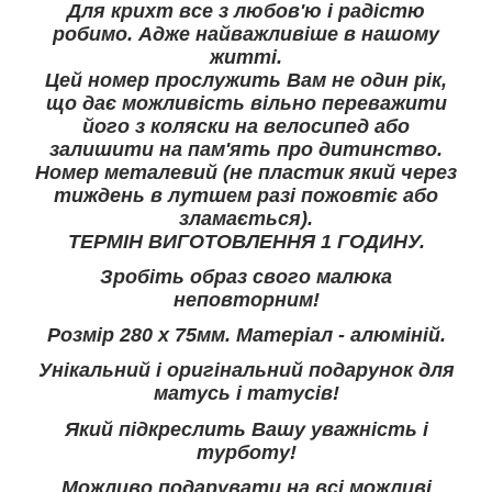
Для крихт все з любов'ю і радістю
робимо. Адже найважливіше в нашому
житті.
Цей номер прослужить Вам не один рік,
що дає можливість вільно переважити
його з коляски на велосипед або
залишити на пам'ять про дитинство.
Номер металевий (не пластик який через
тиждень в лутшем разі пожовтіє або
зламається).
ТЕРМІН ВИГОТОВЛЕННЯ 1 ГОДИНУ.
Зробіть образ свого малюка
неповторним!
Розмір 280 х 75мм. Матеріал - алюміній.
Унікальний і оригінальний подарунок для
матусь і татусів!
Який підкреслить Вашу уважність і
турботу!
Можливо подарувати на всі можливі