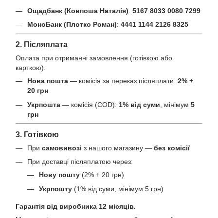
Ощадбанк (Ковпоша Наталія)
:
5167 8033 0080 7299
МоноБанк (Плотко Роман)
:
4441 1144 2126 8325
2. Післяплата
Оплата при отриманні замовлення (готівкою або
карткою).
Нова пошта
— комісія за переказ післяплати:
2% +
20 грн
Укрпошта
— комісія (COD):
1% від суми
, мінімум
5
грн
3. Готівкою
При
самовивозі
з нашого магазину —
без комісії
При доставці післяплатою через:
Нову пошту
(2% + 20 грн)
Укрпошту
(1% від суми, мінімум 5 грн)
Гарантія від виробника 12 місяців.