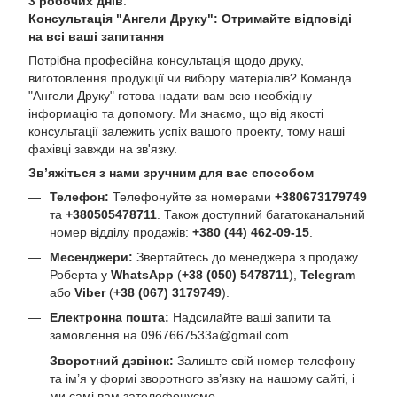
3 робочих днів
.
Консультація "Ангели Друку": Отримайте відповіді
на всі ваші запитання
Потрібна професійна консультація щодо друку,
виготовлення продукції чи вибору матеріалів? Команда
"Ангели Друку" готова надати вам всю необхідну
інформацію та допомогу. Ми знаємо, що від якості
консультації залежить успіх вашого проекту, тому наші
фахівці завжди на зв'язку.
Зв’яжіться з нами зручним для вас способом
Телефон:
Телефонуйте за номерами
+380673179749
та
+380505478711
. Також доступний багатоканальний
номер відділу продажів:
+380 (44) 462-09-15
.
Месенджери:
Звертайтесь до менеджера з продажу
Роберта у
WhatsApp
(
+38 (050) 5478711
),
Telegram
або
Viber
(
+38 (067) 3179749
).
Електронна пошта:
Надсилайте ваші запити та
замовлення на
0967667533a@gmail.com
.
Зворотний дзвінок:
Залиште свій номер телефону
та ім’я у формі зворотного зв’язку на нашому сайті, і
ми самі вам зателефонуємо.