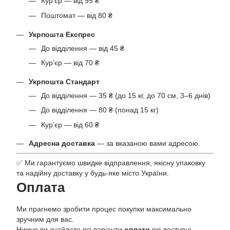
Кур’єр — від 95 ₴
Поштомат — від 80 ₴
Укрпошта Експрес
До відділення — від 45 ₴
Кур’єр — від 70 ₴
Укрпошта Стандарт
До відділення — 35 ₴ (до 15 кг, до 70 см, 3–6 днів)
До відділення — 80 ₴ (понад 15 кг)
Кур’єр — від 60 ₴
Адресна доставка
— за вказаною вами адресою.
✅ Ми гарантуємо швидке відправлення, якісну упаковку
та надійну доставку у будь-яке місто України.
Оплата
Ми прагнемо зробити процес покупки максимально
зручним для вас.
Нижче ви знайдете всі варіанти
оплати
які доступні