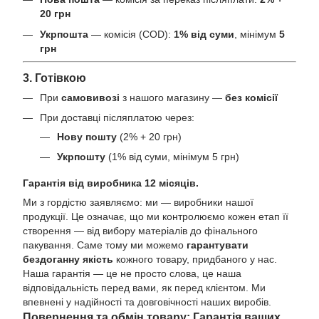
20 грн
Укрпошта
— комісія (COD):
1% від суми
, мінімум
5
грн
3. Готівкою
При
самовивозі
з нашого магазину —
без комісії
При доставці післяплатою через:
Нову пошту
(2% + 20 грн)
Укрпошту
(1% від суми, мінімум 5 грн)
Гарантія від виробника 12 місяців.
Ми з гордістю заявляємо: ми — виробники нашої
продукції. Це означає, що ми контролюємо кожен етап її
створення — від вибору матеріалів до фінального
пакування. Саме тому ми можемо
гарантувати
бездоганну якість
кожного товару, придбаного у нас.
Наша гарантія — це не просто слова, це наша
відповідальність перед вами, як перед клієнтом. Ми
впевнені у надійності та довговічності наших виробів.
Повернення та обмін товару: Гарантія ваших