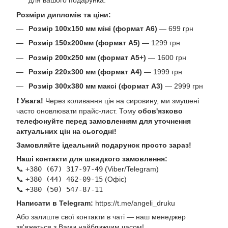
для вашого подарунка.
Розміри дипломів та ціни:
Розмір 100х150 мм міні (формат А6)
— 699 грн
Розмір 150х200мм (формат А5)
— 1299 грн
Розмір 200х250 мм (формат А5+)
— 1600 грн
Розмір 220х300 мм (формат А4)
— 1999 грн
Розмір 300х380 мм максі (формат А3)
— 2999 грн
❗ Увага!
Через коливання цін на сировину, ми змушені
часто оновлювати прайс-лист. Тому
обов'язково
телефонуйте перед замовленням для уточнення
актуальних цін на сьогодні!
Замовляйте ідеальний подарунок просто зараз!
Наші контакти для швидкого замовлення:
📞
+380 (67) 317-97-49
(Viber/Telegram)
📞
+380 (44) 462-09-15
(Офіс)
📞
+380 (50) 547-87-11
Написати в Telegram:
https://t.me/angeli_druku
Або залиште свої контакти в чаті — наш менеджер
зв'яжеться з Вами найближчим часом!