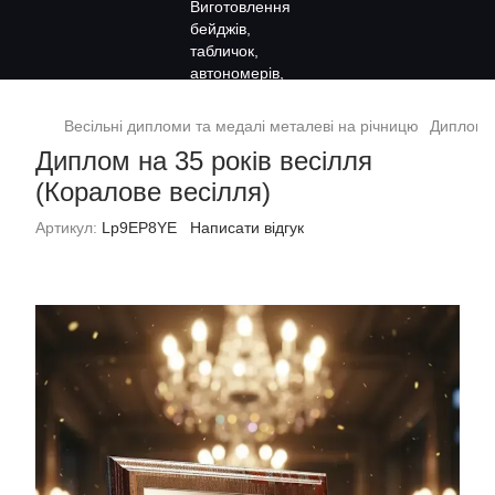
Весільні дипломи та медалі металеві на річницю
Диплом н
Диплом на 35 років весілля
(Коралове весілля)
Артикул:
Lp9EP8YE
Написати відгук