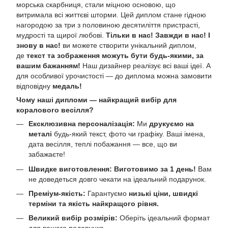
морська скарбниця, стали міцною основою, що
витримала всі життєві шторми. Цей диплом стане гідною
нагородою за три з половиною десятиліття пристрасті,
мудрості та щирої любові.
Тільки в нас! Завжди в нас! І
знову в нас!
ви можете створити унікальний диплом,
де
текст та зображення можуть бути будь-якими, за
вашим бажанням!
Наш дизайнер реалізує всі ваші ідеї. А
для особливої урочистості — до диплома можна замовити
відповідну
медаль!
Чому наші дипломи — найкращий вибір для
коралового весілля?
Ексклюзивна персоналізація:
Ми
друкуємо на
металі
будь-який текст, фото чи графіку. Ваші імена,
дата весілля, теплі побажання — все, що ви
забажаєте!
Швидке виготовлення:
Виготовимо за 1 день!
Вам
не доведеться довго чекати на ідеальний подарунок.
Преміум-якість:
Гарантуємо
низькі ціни, швидкі
терміни та якість найкращого рівня.
Великий вибір розмірів:
Оберіть ідеальний формат