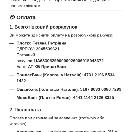
нашим клієнтам.
💳 Оплата
1. Безготівковий розрахунок
Ви можете здійснити оплату на розрахункові рахунки:
Плотко Тетяна Петрівна
ЄДРПОУ:
2045539621
Поточний
рахунок:
UA633052990000026006015043372
Банк:
АТ КБ ПриватБанк
ПриватБанк (Ковпоша Наталія)
:
4731 2196 5534
1422
Ощадбанк (Ковпоша Наталія)
:
5167 8033 0080 7299
МоноБанк (Плотко Роман)
:
4441 1144 2126 8325
2. Післяплата
Оплата при отриманні замовлення (готівкою або
карткою).
Нова пошта
— комісія за переказ післяплати:
2% +