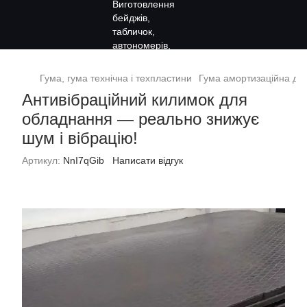
Гума, гума технічна і техпластини
Гума амортизаційна дл
Антивібраційний килимок для
обладнання — реально знижує
шум і вібрацію!
Артикул:
NnI7qGib
Написати відгук