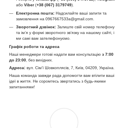
або
Viber
(
+38 (067) 3179749
).
Електронна пошта:
Надсилайте ваші запити та
замовлення на
0967667533a@gmail.com
.
Зворотний дзвінок:
Залиште свій номер телефону
та ім’я у формі зворотного зв’язку на нашому сайті, і
ми самі вам зателефонуємо.
Графік роботи та адреса
Наші менеджери готові надати вам консультацію
з 7:00
до 23:00
, без вихідних.
Адреса:
вул. Сім'ї Шовкоплясів, 7, Київ, 04209, Україна.
Наша команда завжди рада допомогти вам втілити ваші
ідеї в життя. Не соромтесь звертатись з будь-якими
запитаннями!