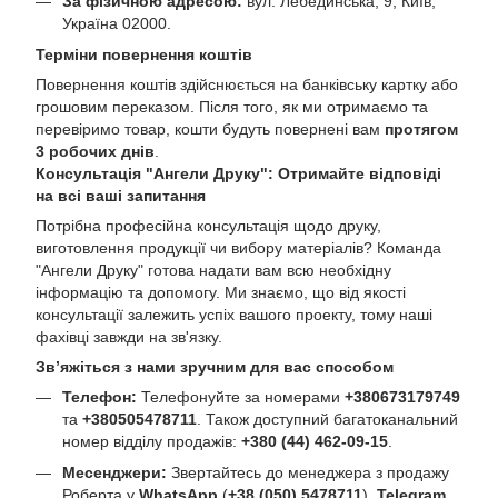
За фізичною адресою:
вул. Лебединська, 9, Київ,
Україна 02000.
Терміни повернення коштів
Повернення коштів здійснюється на банківську картку або
грошовим переказом. Після того, як ми отримаємо та
перевіримо товар, кошти будуть повернені вам
протягом
3 робочих днів
.
Консультація "Ангели Друку": Отримайте відповіді
на всі ваші запитання
Потрібна професійна консультація щодо друку,
виготовлення продукції чи вибору матеріалів? Команда
"Ангели Друку" готова надати вам всю необхідну
інформацію та допомогу. Ми знаємо, що від якості
консультації залежить успіх вашого проекту, тому наші
фахівці завжди на зв'язку.
Зв’яжіться з нами зручним для вас способом
Телефон:
Телефонуйте за номерами
+380673179749
та
+380505478711
. Також доступний багатоканальний
номер відділу продажів:
+380 (44) 462-09-15
.
Месенджери:
Звертайтесь до менеджера з продажу
Роберта у
WhatsApp
(
+38 (050) 5478711
),
Telegram