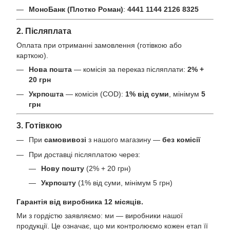
МоноБанк (Плотко Роман)
:
4441 1144 2126 8325
2. Післяплата
Оплата при отриманні замовлення (готівкою або
карткою).
Нова пошта
— комісія за переказ післяплати:
2% +
20 грн
Укрпошта
— комісія (COD):
1% від суми
, мінімум
5
грн
3. Готівкою
При
самовивозі
з нашого магазину —
без комісії
При доставці післяплатою через:
Нову пошту
(2% + 20 грн)
Укрпошту
(1% від суми, мінімум 5 грн)
Гарантія від виробника 12 місяців.
Ми з гордістю заявляємо: ми — виробники нашої
продукції. Це означає, що ми контролюємо кожен етап її