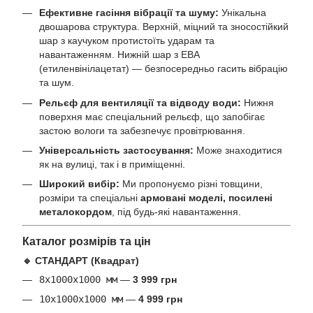
Ефективне гасіння вібрації та шуму:
Унікальна
двошарова структура. Верхній, міцний та зносостійкий
шар з каучуком протистоїть ударам та
навантаженням. Нижній шар з ЕВА
(етиленвінілацетат) — безпосередньо гасить вібрацію
та шум.
Рельєф для вентиляції та відводу води:
Нижня
поверхня має спеціальний рельєф, що запобігає
застою вологи та забезпечує провітрювання.
Універсальність застосування:
Може знаходитися
як на вулиці, так і в приміщенні.
Широкий вибір:
Ми пропонуємо різні товщини,
розміри та спеціальні
армовані моделі, посилені
металокордом
, під будь-які навантаження.
Каталог розмірів та цін
🔹 СТАНДАРТ (Квадрат)
8х1000х1000 мм
—
3 999 грн
10х1000х1000 мм
—
4 999 грн