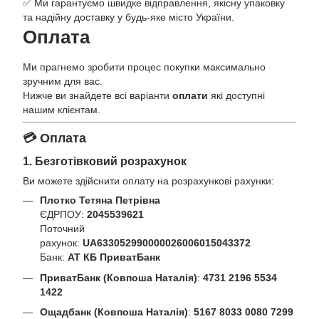
✅ Ми гарантуємо швидке відправлення, якісну упаковку
та надійну доставку у будь-яке місто України.
Оплата
Ми прагнемо зробити процес покупки максимально
зручним для вас.
Нижче ви знайдете всі варіанти
оплати
які доступні
нашим клієнтам.
💳 Оплата
1. Безготівковий розрахунок
Ви можете здійснити оплату на розрахункові рахунки:
Плотко Тетяна Петрівна
ЄДРПОУ:
2045539621
Поточний
рахунок:
UA633052990000026006015043372
Банк:
АТ КБ ПриватБанк
ПриватБанк (Ковпоша Наталія)
:
4731 2196 5534
1422
Ощадбанк (Ковпоша Наталія)
:
5167 8033 0080 7299