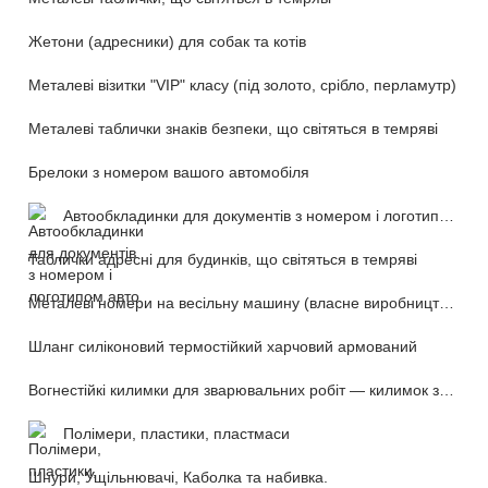
Жетони (адресники) для собак та котів
Металеві візитки "VIP" класу (під золото, срібло, перламутр)
Металеві таблички знаків безпеки, що світяться в темряві
Брелоки з номером вашого автомобіля
Автообкладинки для документів з номером і логотипом авто
Таблички адресні для будинків, що світяться в темряві
Металеві номери на весільну машину (власне виробництво)
Шланг силіконовий термостійкий харчовий армований
Вогнестійкі килимки для зварювальних робіт — килимок зварника (розкладний переносний)
Полімери, пластики, пластмаси
Шнури, Ущільнювачі, Каболка та набивка.