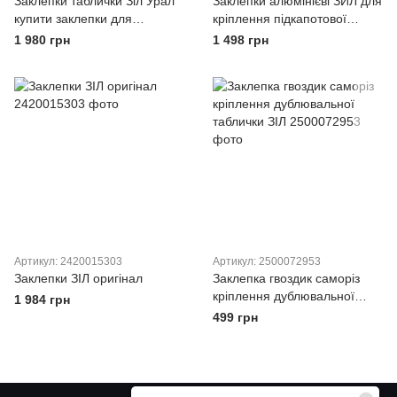
Заклепки таблички Зіл Урал
Заклепки алюмінієві ЗИЛ для
купити заклепки для
кріплення підкапотової
таблички Урал Зіл Ваз
таблички
1 980 грн
1 498 грн
Артикул: 2420015303
Артикул: 2500072953
Заклепки ЗІЛ оригінал
Заклепка гвоздик саморіз
кріплення дублювальної
1 984 грн
таблички ЗІЛ
499 грн