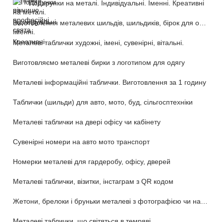
Подарунки на металі. Індивідуальні. Іменні. Креативні
Виготовлення металевих шильдів, шильдиків, бірок для обладнання та техніки
Металеві таблички художні, імені, сувенірні, вітальні.
Виготовляємо металеві бирки з логотипом для одягу
Металеві інформаційні таблички. Виготовлення за 1 годину
Таблички (шильди) для авто, мото, буд, сільгосптехніки
Металеві таблички на двері офісу чи кабінету
Сувенірні номери на авто мото транспорт
Номерки металеві для гардеробу, офісу, дверей
Металеві таблички, візитки, інстаграм з QR кодом
Жетони, брелоки і бруньки металеві з фотографією чи написом
Металеві таблички, що світяться в темряві