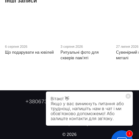
Інші записи
6 серпня 2026
3 серпня 2026
27 липня 2026
Що подарувати на ювілей
Ритуальні фото для
Сувенірний 
скверів пам’яті
металі
+380673179749
+380505478711
Контактна інформація
Повна версія сайту
© 2026