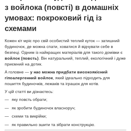
з войлока (повсті) в домашніх
умовах: покроковий гід із
схемами
Кожен кіт мріє про свій особистий теплий куток — затишний
будиночок, де можна спати, ховатися й відчувати себе в
безпеці. Одним із найкращих матеріалів для такого домівки є
войлок (повсть)
. Він натуральний, теплий, екологічний і дуже
приємний на дотик.
А головне —
у нас можна придбати високоякісний
гіпоалергенний войлок
, який ідеально підходить для
пошиття будиночків, лежаків та іграшок для котів.
У цій статті ви дізнаєтесь:
яку повсть обрати;
як зробити будиночок власноруч;
схеми та викрійки;
як правильно зшити та зібрати конструкцію.