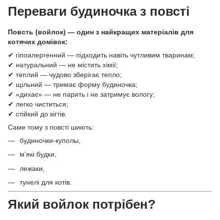
Переваги будиночка з повсті
Повсть (войлок) — один з найкращих матеріалів для
котячих домівок:
✔ гіпоалергенний — підходить навіть чутливим тваринам;
✔ натуральний — не містить хімії;
✔ теплий — чудово зберігає тепло;
✔ щільний — тримає форму будиночка;
✔ «дихає» — не парить і не затримує вологу;
✔ легко чиститься;
✔ стійкий до кігтів.
Саме тому з повсті шиють:
будиночки-куполы,
м’які будки,
лежаки,
тунелі для котів.
Який войлок потрібен?