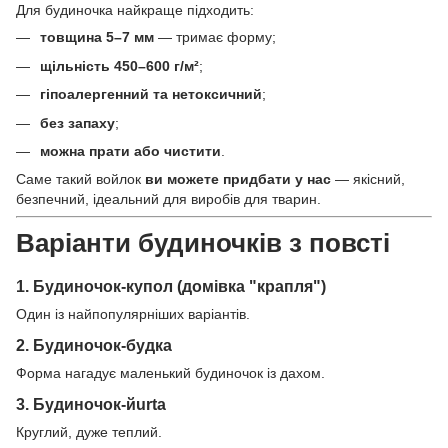
Для будиночка найкраще підходить:
товщина 5–7 мм
— тримає форму;
щільність 450–600 г/м²
;
гіпоалергенний та нетоксичний
;
без запаху
;
можна прати або чистити
.
Саме такий войлок
ви можете придбати у нас
— якісний,
безпечний, ідеальний для виробів для тварин.
Варіанти будиночків з повсті
1. Будиночок-купол (домівка "крапля")
Один із найпопулярніших варіантів.
2. Будиночок-будка
Форма нагадує маленький будиночок із дахом.
3. Будиночок-йurtа
Круглий, дуже теплий.