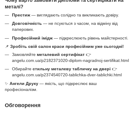
металі?
Престиж
— виглядають солідно та викликають довіру.
Довговічність
— не псуються з часом, на відміну від
паперових.
Професійний імідж
— підкреслюють рівень майстерності.
📌
Зробіть свій салон краси професійним уже сьогодні!
Замовляйте
металевий сертифікат
👉
angelu.com.ua/p2182371020-diplom-nagradnoj-sertifikat.html
Обирайте
стильну металеву табличку на двері
👉
angelu.com.ua/p2374540720-tablichka-dver-tablichki.html
✨
Ангели Друку
— якість, що підкреслює ваш
професіоналізм.
Обговорення