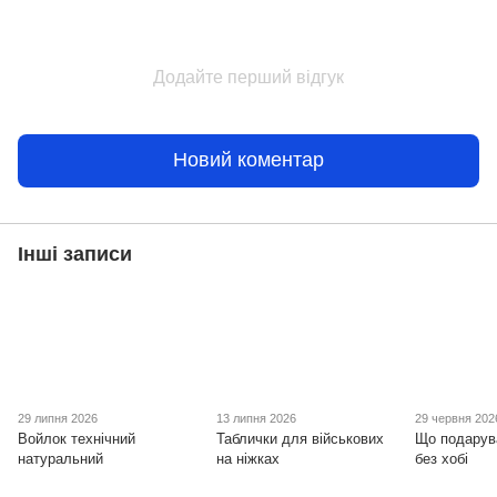
Додайте перший відгук
Новий коментар
Інші записи
29 липня 2026
13 липня 2026
29 червня 202
Войлок технічний
Таблички для військових
Що подарув
натуральний
на ніжках
без хобі