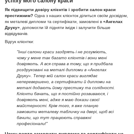
успіху мого салону краси
Як підвищити довіру клієнтів і зробити салон краси
престижним?
Одна з наших клієнток ділиться своїм досвідом,
як металеві дипломи та сертифікати, замовлені в
«Ангелах
Друку»
, допомогли їй підняти імідж і залучити більше
відвідувачів.
Відгук клієнтки:
"Інші салони краси заздрять і не розуміють,
чому у мене так багато клієнтів і вони мені
довіряють. А вся справа в тому, що я придбала
роздруковані на металі дипломи в «Ангелах
Друку». Тепер мій салон краси виглядає
неперевершено, а сертифікати й дипломи на
металі додають йому престижу та солідності.
Клієнти бачать, що я постійно розвиваюся, і
довіряють мені, адже я маю докази своєї
майстерності. Крім того, я вже планую
замовити металеву табличку на двері, щоб всі
бачили, що тут працюють справжні
професіонали!"
Чому варто замовити дипломи та сертифікати на