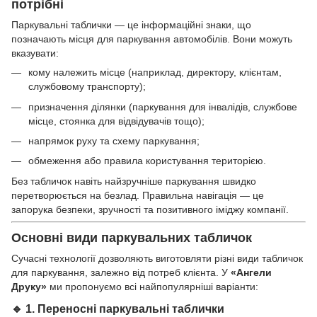
потрібні
Паркувальні таблички — це інформаційні знаки, що
позначають місця для паркування автомобілів. Вони можуть
вказувати:
кому належить місце (наприклад, директору, клієнтам,
службовому транспорту);
призначення ділянки (паркування для інвалідів, службове
місце, стоянка для відвідувачів тощо);
напрямок руху та схему паркування;
обмеження або правила користування територією.
Без табличок навіть найзручніше паркування швидко
перетворюється на безлад. Правильна навігація — це
запорука безпеки, зручності та позитивного іміджу компанії.
Основні види паркувальних табличок
Сучасні технології дозволяють виготовляти різні види табличок
для паркування, залежно від потреб клієнта. У
«Ангели
Друку»
ми пропонуємо всі найпопулярніші варіанти:
🔹 1.
Переносні паркувальні таблички