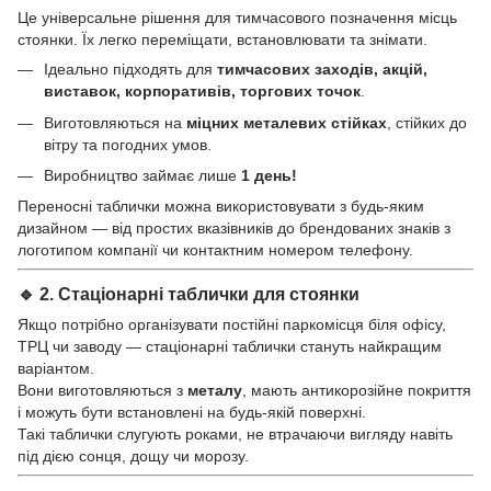
Це універсальне рішення для тимчасового позначення місць
стоянки. Їх легко переміщати, встановлювати та знімати.
Ідеально підходять для
тимчасових заходів, акцій,
виставок, корпоративів, торгових точок
.
Виготовляються на
міцних металевих стійках
, стійких до
вітру та погодних умов.
Виробництво займає лише
1 день!
Переносні таблички можна використовувати з будь-яким
дизайном — від простих вказівників до брендованих знаків з
логотипом компанії чи контактним номером телефону.
🔹 2.
Стаціонарні таблички для стоянки
Якщо потрібно організувати постійні паркомісця біля офісу,
ТРЦ чи заводу — стаціонарні таблички стануть найкращим
варіантом.
Вони виготовляються з
металу
, мають антикорозійне покриття
і можуть бути встановлені на будь-якій поверхні.
Такі таблички слугують роками, не втрачаючи вигляду навіть
під дією сонця, дощу чи морозу.