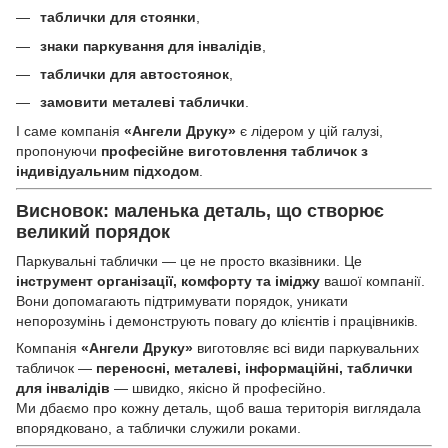
таблички для стоянки
,
знаки паркування для інвалідів
,
таблички для автостоянок
,
замовити металеві таблички
.
І саме компанія
«Ангели Друку»
є лідером у цій галузі,
пропонуючи
професійне виготовлення табличок з
індивідуальним підходом
.
Висновок: маленька деталь, що створює
великий порядок
Паркувальні таблички — це не просто вказівники. Це
інструмент організації, комфорту та іміджу
вашої компанії.
Вони допомагають підтримувати порядок, уникати
непорозумінь і демонструють повагу до клієнтів і працівників.
Компанія
«Ангели Друку»
виготовляє всі види паркувальних
табличок —
переносні, металеві, інформаційні, таблички
для інвалідів
— швидко, якісно й професійно.
Ми дбаємо про кожну деталь, щоб ваша територія виглядала
впорядковано, а таблички служили роками.