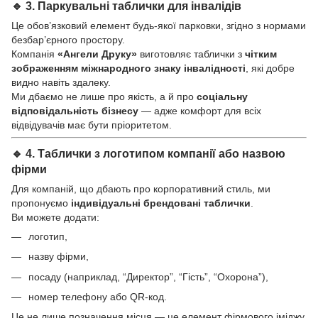
🔹 3.
Паркувальні таблички для інвалідів
Це обов’язковий елемент будь-якої парковки, згідно з нормами
безбар’єрного простору.
Компанія
«Ангели Друку»
виготовляє таблички з
чітким
зображенням міжнародного знаку інвалідності
, які добре
видно навіть здалеку.
Ми дбаємо не лише про якість, а й про
соціальну
відповідальність бізнесу
— адже комфорт для всіх
відвідувачів має бути пріоритетом.
🔹 4.
Таблички з логотипом компанії або назвою
фірми
Для компаній, що дбають про корпоративний стиль, ми
пропонуємо
індивідуальні брендовані таблички
.
Ви можете додати:
логотип,
назву фірми,
посаду (наприклад, “Директор”, “Гість”, “Охорона”),
номер телефону або QR-код.
Це не лише позначення місця — це елемент фірмового іміджу,