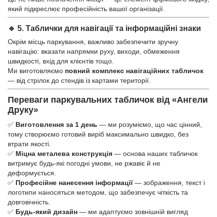
який підкреслює професійність вашої організації.
🔹 5. Таблички для навігації та інформаційні знаки
Окрім місць паркування, важливо забезпечити зручну
навігацію: вказати напрямки руху, виходи, обмеження
швидкості, вхід для клієнтів тощо.
Ми виготовляємо
повний комплекс навігаційних табличок
— від стрілок до стендів із картами території.
Переваги паркувальних табличок від «Ангели
Друку»
✅
Виготовлення за 1 день
— ми розуміємо, що час цінний,
тому створюємо готовий виріб максимально швидко, без
втрати якості.
✅
Міцна металева конструкція
— основа наших табличок
витримує будь-які погодні умови, не ржавіє й не
деформується.
✅
Професійне нанесення інформації
— зображення, текст і
логотипи наносяться методом, що забезпечує чіткість та
довговічність.
✅
Будь-який дизайн
— ми адаптуємо зовнішній вигляд