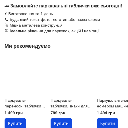
🚗 Замовляйте паркувальні таблички вже сьогодні!
⚡ Виготовлення за 1 день
📞 Будь-який текст, фото, логотип або назва фірми
🔩 Міцна металева конструкція
🎯 Ідеальне рішення для парковок, акцій і навігації
Ми рекомендуємо
Паркувальні,
Паркувальні
Паркувальні зна
переносні таблички
таблички, знаки для
номером машин
на металевій стійці,
паркування (стоянки)
Таблички для
1 499 грн
799 грн
1 494 грн
опорі — таблички для
на металевій плиті
паркових місць і
паркування, стоянки
номером автомо
Купити
Купити
Купити