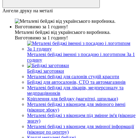
Ангели друку на металі
Металеві бейджі від українського виробника.
Виготовимо за 1 годину!
Металеві бейджі іменні з посадою і логотипом За 1
годину
Бейджі заготовки
Металеві бейджі для салонів студій красоти
Бейджі для автосалонів, СТО та автомагазинів
Металеві бейджі для лікарів, медперсоналу та
медпрацівників
Кріплення для бейджу (магнітні, шпильки)
Металеві бейджі з віконцем для змінного імені
(віконце збоку)
Металеві бейджі з віконцем під змінне ім'я (віконце
знизу)
Металеві бейджі з віконцем для змінної інформації
(віконце по центру)
Круглі металеві бейджі