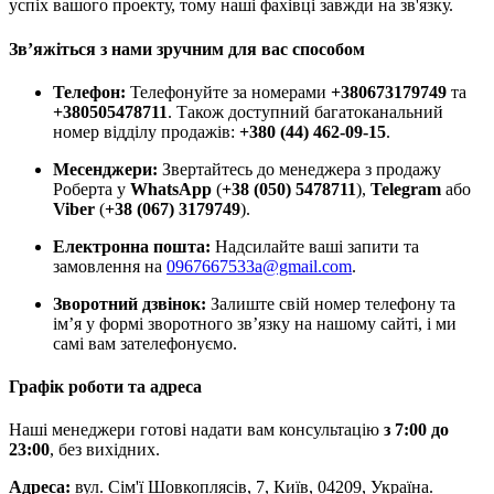
успіх вашого проекту, тому наші фахівці завжди на зв'язку.
Зв’яжіться з нами зручним для вас способом
Телефон:
Телефонуйте за номерами
+380673179749
та
+380505478711
. Також доступний багатоканальний
номер відділу продажів:
+380 (44) 462-09-15
.
Месенджери:
Звертайтесь до менеджера з продажу
Роберта у
WhatsApp
(
+38 (050) 5478711
),
Telegram
або
Viber
(
+38 (067) 3179749
).
Електронна пошта:
Надсилайте ваші запити та
замовлення на
0967667533a@gmail.com
.
Зворотний дзвінок:
Залиште свій номер телефону та
ім’я у формі зворотного зв’язку на нашому сайті, і ми
самі вам зателефонуємо.
Графік роботи та адреса
Наші менеджери готові надати вам консультацію
з 7:00 до
23:00
, без вихідних.
Адреса:
вул. Сім'ї Шовкоплясів, 7, Київ, 04209, Україна.