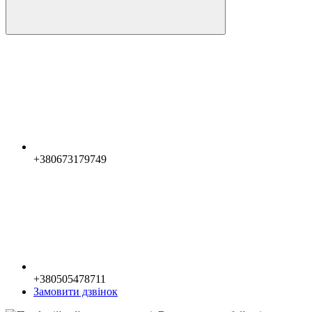
+380673179749
+380505478711
Замовити дзвінок