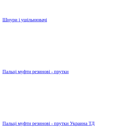
Шнури і ущільнювачі
Пальці муфти резинові - прутки
Пальці муфти резинові - прутки Украина ТД