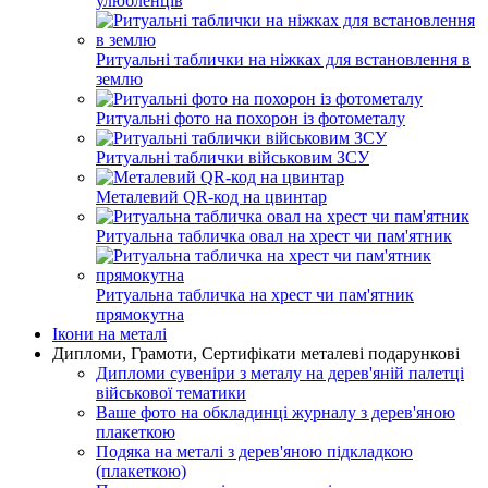
улюбленців
Ритуальні таблички на ніжках для встановлення в
землю
Ритуальні фото на похорон із фотометалу
Ритуальні таблички військовим ЗСУ
Металевий QR-код на цвинтар
Ритуальна табличка овал на хрест чи пам'ятник
Ритуальна табличка на хрест чи пам'ятник
прямокутна
Ікони на металі
Дипломи, Грамоти, Сертифікати металеві подарункові
Дипломи сувеніри з металу на дерев'яній палетці
військової тематики
Ваше фото на обкладинці журналу з дерев'яною
плакеткою
Подяка на металі з дерев'яною підкладкою
(плакеткою)