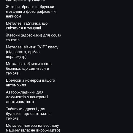
Жетони, брелоки і бруньки
металеві з фотографією чи
написом
Металеві таблички, що
світяться в темряві
Жетони (адресники) для собак
та котів
Металеві візитки "VIP" класу
(під золото, срібло,
перламутр)
Металеві таблички знаків
безпеки, що світяться в
темряві
Брелоки з номером вашого
автомобіля
Автообкладинки для
документів з номером і
логотипом авто
Таблички адресні для
будинків, що світяться в
темряві
Металеві номери на весільну
машину (власне виробництво)