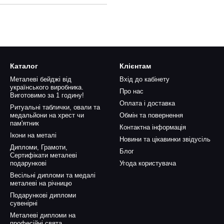
Каталог
Клієнтам
Металеві бейджі від
Вхід до кабінету
українського виробника.
Про нас
Виготовимо за 1 годину!
Оплата і доставка
Ритуальні таблички, овали та
медальйони на хрест чи
Обмін та повернення
пам'ятник
Контактна інформація
Ікони на металі
Новини та цікавинки звідусіль
Дипломи, Грамоти,
Блог
Сертифікати металеві
подарункові
Угода користувача
Весільні дипломи та медалі
металеві на річницю
Подарункові дипломи
сувенірні
Металеві дипломи на
професійні свята