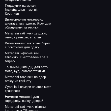
Подарунки на металі.
Індивідуальні. Іменні.
Креативні
Виготовлення металевих
шильдів, шильдиків, бірок для
обладнання та техніки
Металеві таблички художні,
імені, сувенірні, вітальні.
Виготовляємо металеві бирки
з логотипом для одягу
Металеві інформаційні
таблички. Виготовлення за 1
годину
Таблички (шильди) для авто,
мото, буд, сільгосптехніки
Металеві таблички на двері
офісу чи кабінету
Сувенірні номери на авто мото
транспорт
Номерки металеві для
гардеробу, офісу, дверей
Металеві таблички, візитки,
інстаграм з QR кодом