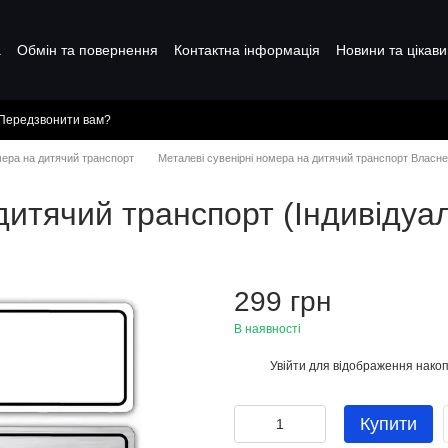
а
Обмін та повернення
Контактна інформація
Новини та цікави
Передзвонити вам?
мера на дитячий транспорт
Металеві сувенірні номера на дитячий транспорт Власн
дитячий транспорт (Індивідуа
299 грн
В наявності
Увійти
для відображення накоп
%
Купити