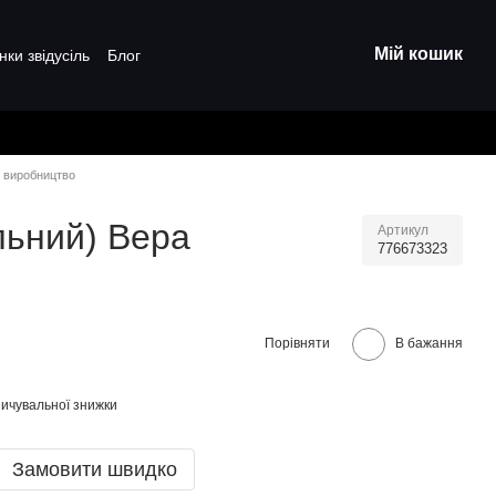
Мій кошик
нки звідусіль
Блог
е виробництво
льний) Вера
Артикул
776673323
Порівняти
В бажання
ичувальної знижки
Замовити швидко