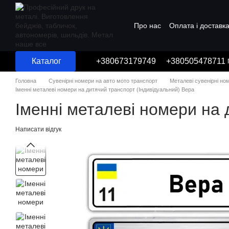
Перейти до основного контенту
Про нас
Оплата і доставк
Угода користувача
Каталог
+380673179749
+380505478711
Головна
Сувенірні номери на авто мото транспорт
Металеві сувенірні но
Іменні металеві номери на дитячий транспорт (Індивідуальний) Вера
Іменні металеві номери на 
Написати відгук