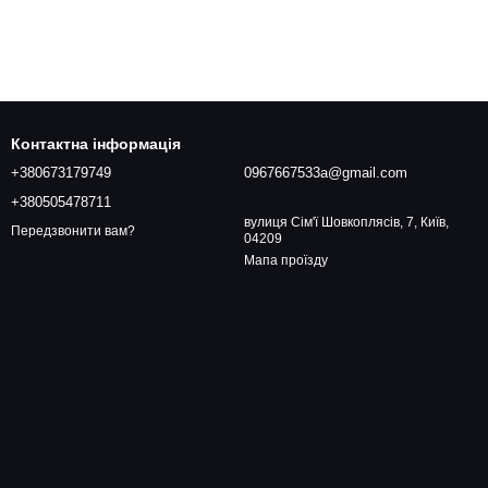
Контактна інформація
+380673179749
0967667533a@gmail.com
+380505478711
вулиця Сім'ї Шовкоплясів, 7, Київ,
Передзвонити вам?
04209
Мапа проїзду