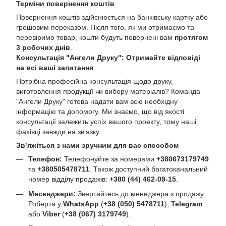
Терміни повернення коштів
Повернення коштів здійснюється на банківську картку або
грошовим переказом. Після того, як ми отримаємо та
перевіримо товар, кошти будуть повернені вам
протягом
3 робочих днів
.
Консультація "Ангели Друку": Отримайте відповіді
на всі ваші запитання
Потрібна професійна консультація щодо друку,
виготовлення продукції чи вибору матеріалів? Команда
"Ангели Друку" готова надати вам всю необхідну
інформацію та допомогу. Ми знаємо, що від якості
консультації залежить успіх вашого проекту, тому наші
фахівці завжди на зв'язку.
Зв’яжіться з нами зручним для вас способом
Телефон:
Телефонуйте за номерами
+380673179749
та
+380505478711
. Також доступний багатоканальний
номер відділу продажів:
+380 (44) 462-09-15
.
Месенджери:
Звертайтесь до менеджера з продажу
Роберта у
WhatsApp
(
+38 (050) 5478711
),
Telegram
або
Viber
(
+38 (067) 3179749
).