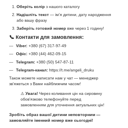
Оберіть колір
з нашого каталогу
Надішліть текст
— ім'я дитини, дату народження
або вашу фразу
Заберіть готовий номер
вже через 1 годину!
📞 Контакти для замовлення:
Viber:
+380 (67) 317-97-49
Офіс:
+380 (44) 462-09-15
Telegram:
+380 (50) 547-87-11
Telegram-канал:
https://t.me/angeli_druku
Також можете написати нам у чат — менеджер
зв'яжеться з Вами найближчим часом!
⚠️
Увага!
Через коливання цін на сировину
обов'язково телефонуйте перед
замовленням для уточнення актуальних цін!
Зробіть образ вашої дитини неповторним —
замовляйте іменний номер вже сьогодні!