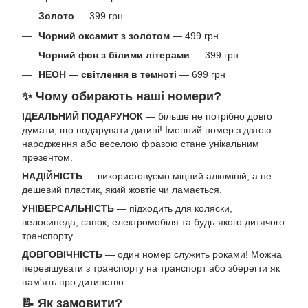
Золото
— 399 грн
Чорний оксамит з золотом
— 499 грн
Чорний фон з білими літерами
— 399 грн
НЕОН — світлення в темноті
— 699 грн
✨ Чому обирають наші номери?
ІДЕАЛЬНИЙ ПОДАРУНОК
— більше не потрібно довго
думати, що подарувати дитині! Іменний номер з датою
народження або веселою фразою стане унікальним
презентом.
НАДІЙНІСТЬ
— використовуємо міцний алюміній, а не
дешевий пластик, який жовтіє чи ламається.
УНІВЕРСАЛЬНІСТЬ
— підходить для коляски,
велосипеда, санок, електромобіля та будь-якого дитячого
транспорту.
ДОВГОВІЧНІСТЬ
— один номер служить роками! Можна
перевішувати з транспорту на транспорт або зберегти як
пам'ять про дитинство.
📝 Як замовити?