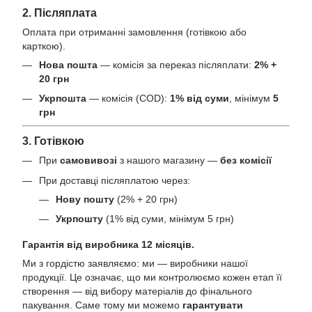
2. Післяплата
Оплата при отриманні замовлення (готівкою або
карткою).
Нова пошта
— комісія за переказ післяплати:
2% +
20 грн
Укрпошта
— комісія (COD):
1% від суми
, мінімум
5
грн
3. Готівкою
При
самовивозі
з нашого магазину —
без комісії
При доставці післяплатою через:
Нову пошту
(2% + 20 грн)
Укрпошту
(1% від суми, мінімум 5 грн)
Гарантія від виробника 12 місяців.
Ми з гордістю заявляємо: ми — виробники нашої
продукції. Це означає, що ми контролюємо кожен етап її
створення — від вибору матеріалів до фінального
пакування. Саме тому ми можемо
гарантувати