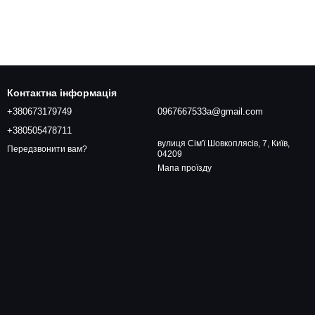
Контактна інформація
+380673179749
0967667533a@gmail.com
+380505478711
вулиця Сім'ї Шовкоплясів, 7, Київ,
Передзвонити вам?
04209
Мапа проїзду