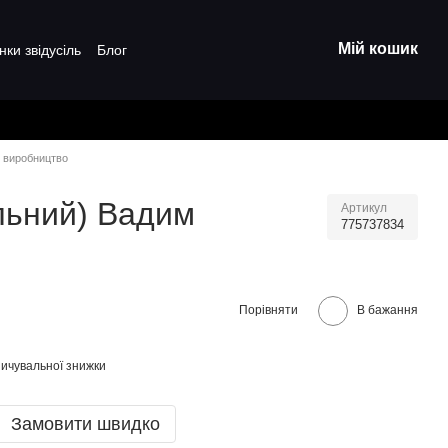
Мій кошик
нки звідусіль
Блог
е виробництво
альний) Вадим
Артикул
775737834
Порівняти
В бажання
ичувальної знижки
Замовити швидко