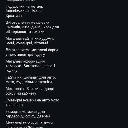
Подарунки на металі.
Індивідуальні. Іменні.
Креативні
Виготовлення металевих
шильдів, шильдиків, бірок для
обладнання та техніки
Металеві таблички художні,
імені, сувенірні, вітальні.
Виготовляємо металеві бирки
з логотипом для одягу
Металеві інформаційні
таблички. Виготовлення за 1
годину
Таблички (шильди) для авто,
мото, буд, сільгосптехніки
Металеві таблички на двері
офісу чи кабінету
Сувенірні номери на авто мото
транспорт
Номерки металеві для
гардеробу, офісу, дверей
Металеві таблички, візитки,
інстаграм з QR кодом