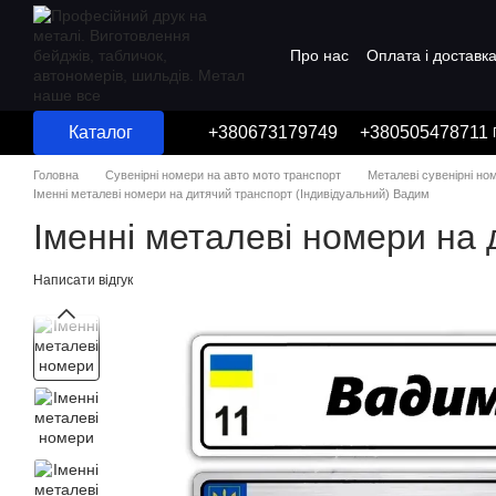
Перейти до основного контенту
Про нас
Оплата і доставк
Угода користувача
Каталог
+380673179749
+380505478711
Головна
Сувенірні номери на авто мото транспорт
Металеві сувенірні но
Іменні металеві номери на дитячий транспорт (Індивідуальний) Вадим
Іменні металеві номери на 
Написати відгук