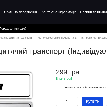
а
Обмін та повернення
Контактна інформація
Новини та цікави
Передзвонити вам?
мера на дитячий транспорт
Металеві сувенірні номера на дитячий транспорт Власн
дитячий транспорт (Індивіду
299 грн
В наявності
Увійти
для відображення накоп
%
Купити