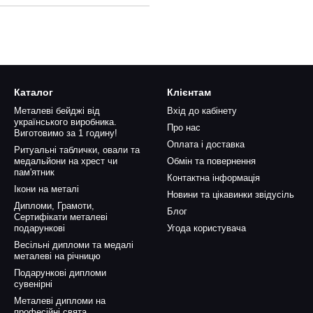
Каталог
Клієнтам
Металеві бейджі від
Вхід до кабінету
українського виробника.
Про нас
Виготовимо за 1 годину!
Оплата і доставка
Ритуальні таблички, овали та
медальйони на хрест чи
Обмін та повернення
пам'ятник
Контактна інформація
Ікони на металі
Новини та цікавинки звідусіль
Дипломи, Грамоти,
Блог
Сертифікати металеві
подарункові
Угода користувача
Весільні дипломи та медалі
металеві на річницю
Подарункові дипломи
сувенірні
Металеві дипломи на
професійні свята