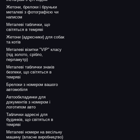
Жетони, брелоки і бруньки
металеві з фотографією чи
написом
Металеві таблички, що
світяться в темряві
Жетони (адресники) для собак
та котів
Металеві візитки "VIP" класу
(під золото, срібло,
перламутр)
Металеві таблички знаків
безпеки, що світяться в
темряві
Брелоки з номером вашого
автомобіля
Автообкладинки для
документів з номером і
логотипом авто
Таблички адресні для
будинків, що світяться в
темряві
Металеві номери на весільну
машину (власне виробництво)